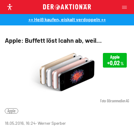
++ Heiß kaufen, eiskalt verdoppeln ++
Apple: Buffett löst Icahn ab, weil…
Apple
+0,02
%
Foto: Börsenmedien AG
Apple
18.05.2016, 16:24
‧ Werner Sperber