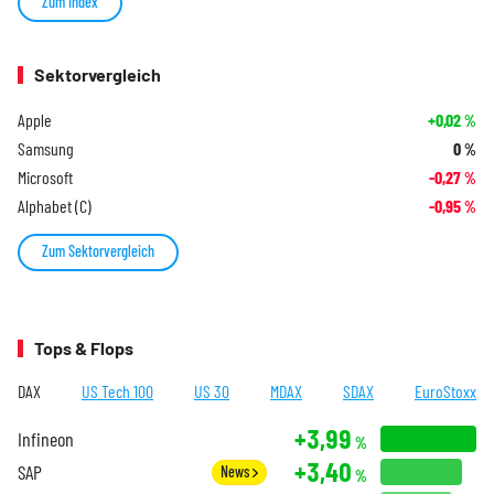
Zum Index
Sektorvergleich
Apple
+0,02
%
Samsung
0
%
Microsoft
-0,27
%
Alphabet (C)
-0,95
%
Zum Sektorvergleich
Tops & Flops
DAX
US Tech 100
US 30
MDAX
SDAX
EuroStoxx
+3,99
Infineon
%
+3,40
SAP
News
%