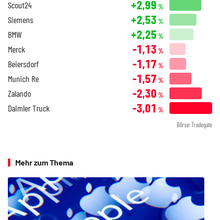
+2,99
Scout24
%
+2,53
Siemens
%
+2,25
BMW
%
-1,13
Merck
%
-1,17
Beiersdorf
%
-1,57
Munich Re
%
-2,30
Zalando
%
-3,01
Daimler Truck
%
Börse: Tradegate
Mehr zum Thema