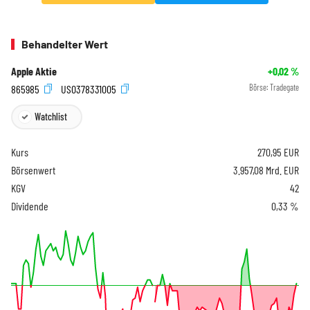
Behandelter Wert
Apple Aktie
+0,02
%
865985
US0378331005
Börse:
Tradegate
Watchlist
Kurs
270,95
EUR
Börsenwert
3.957,08 Mrd. EUR
KGV
42
Dividende
0,33 %