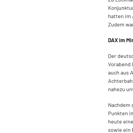
Konjunktu
hatten im 
Zudem war
DAX im Mi
Der deuts
Vorabend 
auch aus A
Achterbah
nahezu unv
Nachdem g
Punkten i
heute eine
sowie ein