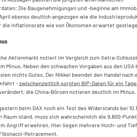
rdaten: Die Baugenehmigungen und -beginne am Immob
April ebenso deutlich angezogen wie die Industrieproduk
 die Inflationsrate wie von Ökonomen erwartet gestieg
nus
che Aktienmarkt notiert im Vergleich zum Xetra-Schluss
im Minus. Neben den schwachen Vorgaben aus den USA
sien nichts Gutes. Der Nikkei beendet den Handel nach 
nfahrt -
zwischenzeitlich sorgten BIP-Daten für ein Tage
erändert, die China-Börsen notieren deutlich im Minus.
estern beim DAX noch ein Test des Widerstands bei 10.
m Raum stand, muss sich wahrscheinlich die 9.800-Punk
m Angriff erwehren. Hier liegen mehrere Hoch- und Tie
 Fibonacci-Retracement.