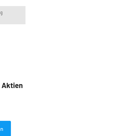
ng
5 Aktien
en