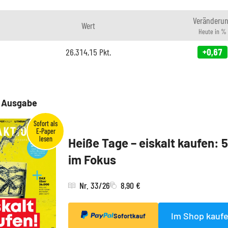
Veränderu
Wert
Heute in %
26.314,15
Pkt.
+0,67
e Ausgabe
Heiße Tage – eiskalt kaufen: 
im Fokus
Nr. 33/26
8,90 €
Im Shop kauf
Sofortkauf