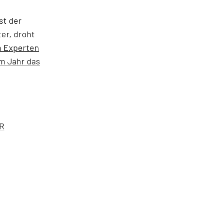
st der
ter, droht
n Experten
em Jahr das
ER