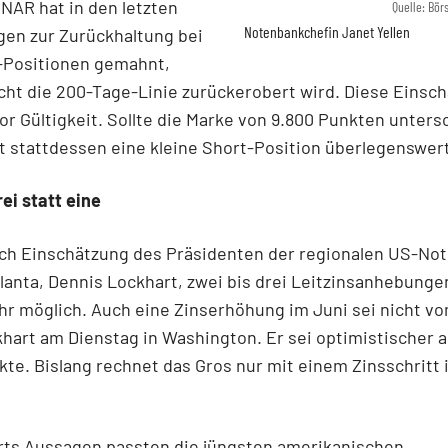
NÄR hat in den letzten
Quelle: Bö
Notenbankchefin Janet Yellen
gen zur Zurückhaltung bei
Positionen gemahnt,
cht die 200-Tage-Linie zurückerobert wird. Diese Einsc
or Gültigkeit. Sollte die Marke von 9.800 Punkten unters
t stattdessen eine kleine Short-Position überlegenswert
rei statt eine
ach Einschätzung des Präsidenten der regionalen US-No
lanta, Dennis Lockhart, zwei bis drei Leitzinsanhebunge
r möglich. Auch eine Zinserhöhung im Juni sei nicht vo
hart am Dienstag in Washington. Er sei optimistischer a
te. Bislang rechnet das Gros nur mit einem Zinsschritt
rts Aussagen passten die jüngsten amerikanischen