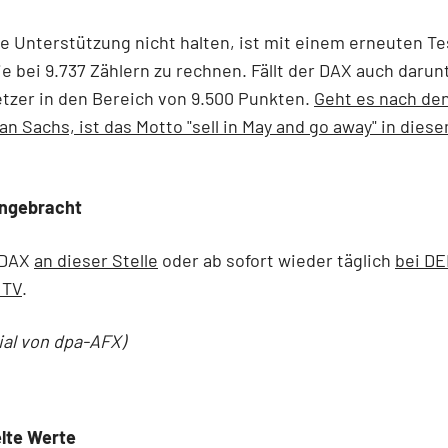
se Unterstützung nicht halten, ist mit einem erneuten Te
ie bei 9.737 Zählern zu rechnen. Fällt der DAX auch darun
tzer in den Bereich von 9.500 Punkten.
Geht es nach de
n Sachs, ist das Motto "sell in May and go away" in dies
angebracht
 DAX
an dieser Stelle
oder ab sofort wieder täglich
bei D
 TV
.
ial von dpa-AFX)
lte Werte