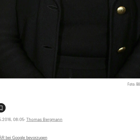
Foto: B
5.2016, 08:05
‧
Thomas Bergmann
 bei Google bevorzugen