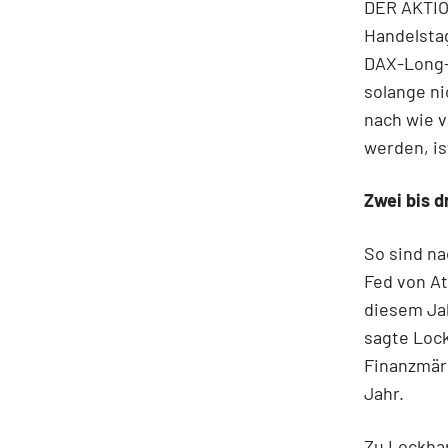
DER AKTIO
Handelsta
DAX-Long-
solange ni
nach wie v
werden, is
Zwei bis d
So sind n
Fed von At
diesem Jah
sagte Lock
Finanzmärk
Jahr.
Zu Lockha