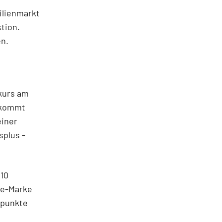
ilienmarkt
tion.
en.
kurs am
 kommt
einer
splus
-
110
te-Marke
fpunkte