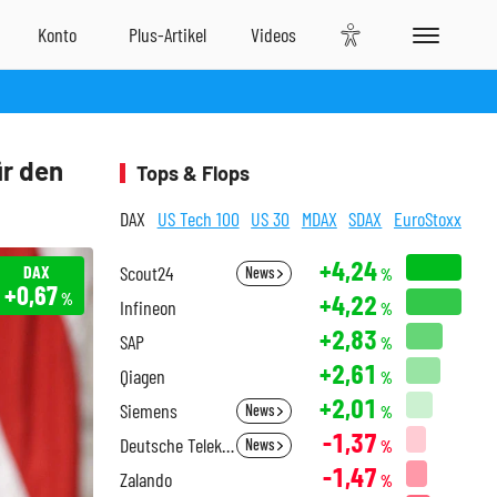
ür den
Tops & Flops
DAX
US Tech 100
US 30
MDAX
SDAX
EuroStoxx
+4,24
DAX
Scout24
News
%
+0,67
+4,22
%
Infineon
%
+2,83
SAP
%
+2,61
Qiagen
%
+2,01
Siemens
News
%
-1,37
Deutsche Telekom
News
%
-1,47
Zalando
%