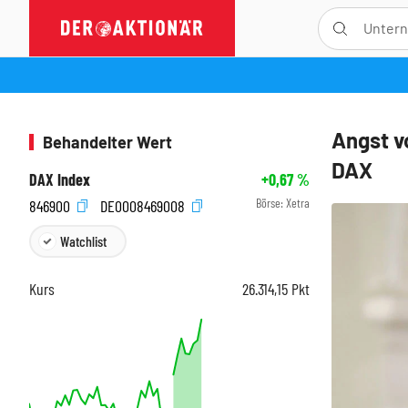
Angst v
Behandelter Wert
DAX
DAX Index
+0,67
%
Börse:
Xetra
846900
DE0008469008
Watchlist
Kurs
26.314,15
Pkt