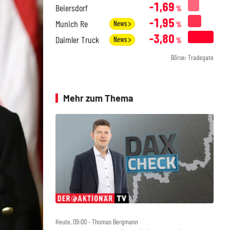
-1,69
Beiersdorf
%
-1,95
Munich Re
News
%
-3,80
Daimler Truck
News
%
Börse: Tradegate
Mehr zum Thema
Heute, 09:00 ‧ Thomas Bergmann