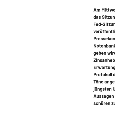
Am Mittwo
das Sitzun
Fed-Sitzun
veröffentl
Pressekon
Notenbank
geben wird
Zinsanheb
Erwartung 
Protokoll 
Töne ange
jüngsten 
Aussagen 
schüren zu