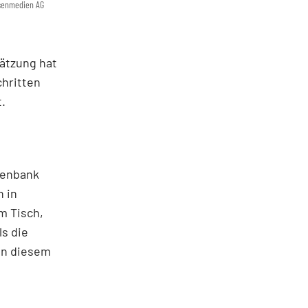
rsenmedien AG
hätzung hat
chritten
.
tenbank
n in
m Tisch,
ls die
 in diesem