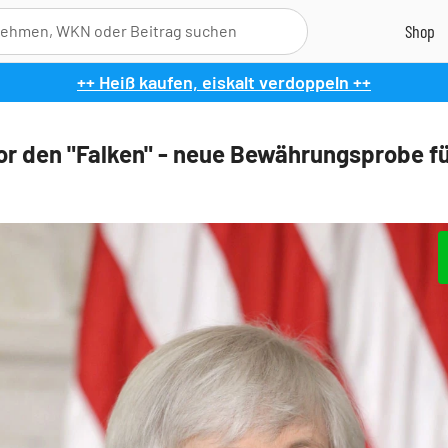
++ Heiß kaufen, eiskalt verdoppeln ++
or den "Falken" - neue Bewährungsprobe f