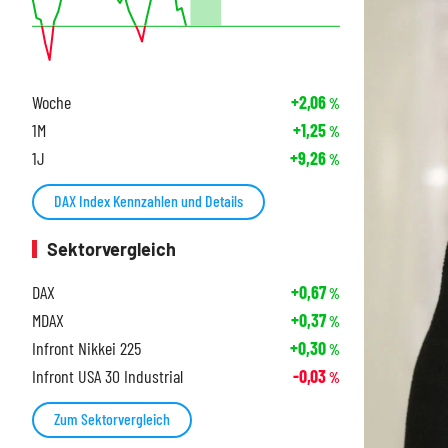
Woche
+2,06
%
1M
+1,25
%
1J
+9,26
%
DAX Index Kennzahlen und Details
Sektorvergleich
DAX
+0,67
%
MDAX
+0,37
%
Infront Nikkei 225
+0,30
%
Infront USA 30 Industrial
-0,03
%
Zum Sektorvergleich