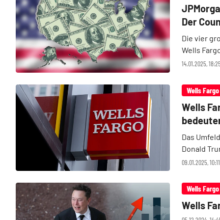
JPMorgan
Der Coun
Die vier g
Wells Farg
Den Anfang
14.01.2025, 18:2
folgen zud
Wells Fargo
Wells Fa
bedeute
Das Umfeld
Donald Tru
sich bereit
09.01.2025, 10:1
Besonders f
Wells Fargo
Wells Far
05.12.2024, 14:4