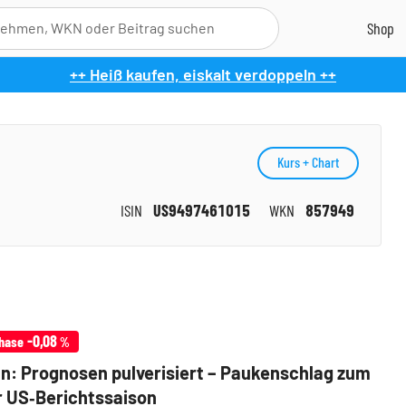
++ Heiß kaufen, eiskalt verdoppeln ++
Kurs + Chart
ISIN
US9497461015
WKN
857949
-0,08
hase
%
: Prognosen pulverisiert – Paukenschlag zum
r US‑Berichtssaison