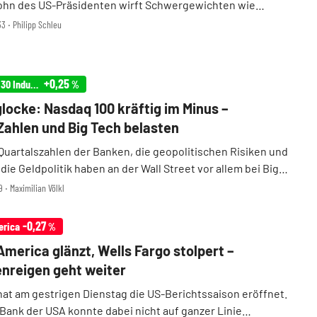
ohn des US-Präsidenten wirft Schwergewichten wie
der Bank of America und Wells Fargo vor, aktiv gegen die
3 ‧ Philipp Schleu
der Sparer zu lobbyieren. Rückenwind bek ...
+0,25
Infront USA 30 Industrial
%
locke: Nasdaq 100 kräftig im Minus –
ahlen und Big Tech belasten
uartalszahlen der Banken, die geopolitischen Risiken und
ie Geldpolitik haben an der Wall Street vor allem bei Big
rluste gesorgt. Der Dow Jones fiel lediglich 0,09 Prozent auf
9 ‧ Maximilian Völkl
kte. Dagegen gaben der Nasd ...
-0,27
erica
%
America glänzt, Wells Fargo stolpert –
nreigen geht weiter
at am gestrigen Dienstag die US-Berichtssaison eröffnet.
 Bank der USA konnte dabei nicht auf ganzer Linie