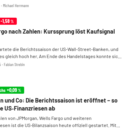
. Am Mittwoch haben mit der Bank of America, Citigroup
14 ‧ Michael Herrmann
Fargo gleich drei Konkurrenten nachgezogen u ...
-1,58
%
rgo nach Zahlen: Kurssprung löst Kaufsignal
artete die Berichtssaison der US-Wall-Street-Banken, und
 es gleich hoch her. Am Ende des Handelstages konnte sich
von Wells Fargo am deutlichsten nach oben absetzen. Das hat
5 ‧ Fabian Strebin
Gründe.
+0,09
chs
%
 und Co: Die Berichtssaison ist eröffnet – so
die US‑Finanzriesen ab
hlen von JPMorgan, Wells Fargo und weiteren
sen ist die US-Bilanzsaison heute offiziell gestartet. Mit