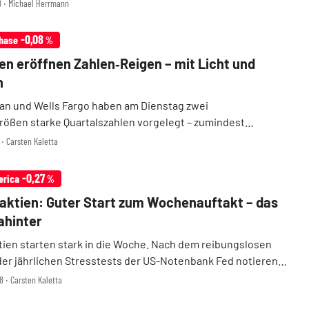
licken Anleger darauf, welche Signale die Zahlen von
28 ‧ Michael Herrmann
ells Fargo und Co. für den Zustand des US-Finanz ...
-0,08
hase
%
n eröffnen Zahlen‑Reigen – mit Licht und
n
an und Wells Fargo haben am Dienstag zwei
ößen starke Quartalszahlen vorgelegt – zumindest
dig. Doch bei genauerem Hinsehen offenbart jedes US-
1 ‧ Carsten Kaletta
ine Schwäche, die Anleger nachdenklich stimmt. Folge: Bei
-0,27
erica
%
ktien: Guter Start zum Wochenauftakt – das
ahinter
ien starten stark in die Woche. Nach dem reibungslosen
er jährlichen Stresstests der US-Notenbank Fed notieren
am Montag deutlich im Plus. Besonders ein amerikanisches
8 ‧ Carsten Kaletta
sticht mit starken Kapitalpuffern und ...