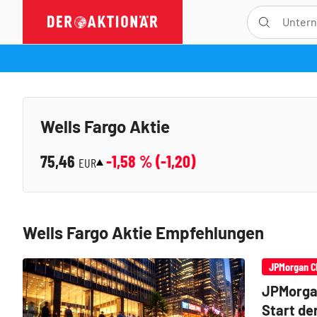
Wells Fargo Aktie
75,46
-1,58
% (
-1,20
)
EUR
Wells Fargo Aktie Empfehlungen
JPMorgan C
JPMorgan
Start de