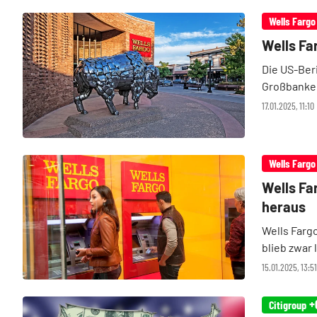
Wells Fargo
Wells Fa
Die US-Ber
Großbanken
dabei war a
17.01.2025, 11:10
und gerade 
Wells Fargo
Wells Fa
heraus
Wells Fargo
blieb zwar
konnte die
15.01.2025, 13:5
+
Citigroup