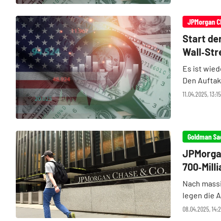
JPMorgan C
Start de
Wall‑Str
Es ist wied
Den Auftak
JPMorgan C
11.04.2025, 13:
euch die wi
Goldman Sa
JPMorga
700‑Mill
Nach massi
legen die 
700 Millia
08.04.2025, 14:
Zollchaos 