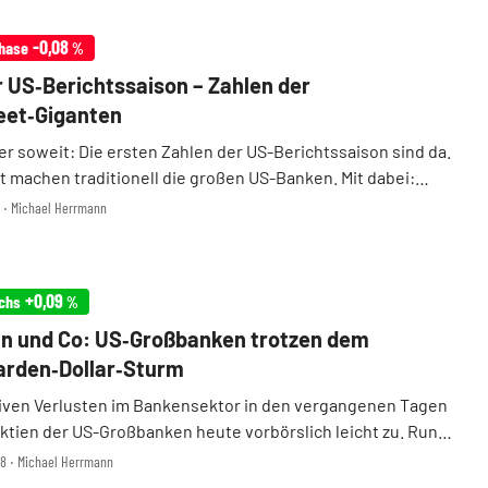
-0,08
hase
%
r US‑Berichtssaison – Zahlen der
eet‑Giganten
er soweit: Die ersten Zahlen der US-Berichtssaison sind da.
t machen traditionell die großen US-Banken. Mit dabei:
hase, Morgan Stanley und Wells Fargo. Wir begleiten für
15 ‧ Michael Herrmann
chtigsten Fakten, Marktreaktionen ...
+0,09
chs
%
n und Co: US‑Großbanken trotzen dem
iarden‑Dollar‑Sturm
ven Verlusten im Bankensektor in den vergangenen Tagen
Aktien der US-Großbanken heute vorbörslich leicht zu. Rund
rden Dollar an Börsenwert wurden zuletzt durch Trumps
28 ‧ Michael Herrmann
und die zunehmenden Rezessionssorgen a ...