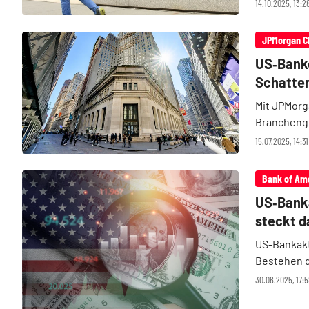
Spannung b
14.10.2025, 13:
JPMorgan, W
JPMorgan C
US‑Banke
Schatte
Mit JPMorg
Branchengr
vordergrün
15.07.2025, 14:3
Geldhaus e
...
Bank of Am
US‑Banka
steckt d
US-Bankakt
Bestehen d
die Titel 
30.06.2025, 17:5
Finanzhaus 