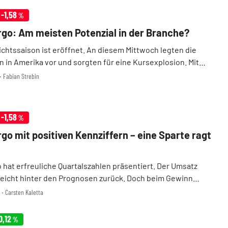
-1,58
%
rgo: Am meisten Potenzial in der Branche?
ichtssaison ist eröffnet. An diesem Mittwoch legten die
 in Amerika vor und sorgten für eine Kursexplosion. Mit
uch Wells Fargo. Der Aktie gelang ein kräftiges Kaufsignal,
 ‧ Fabian Strebin
hier ist zu erwarten, dass die A ...
-1,58
%
rgo mit positiven Kennziffern – eine Sparte ragt
 hat erfreuliche Quartalszahlen präsentiert. Der Umsatz
 leicht hinter den Prognosen zurück. Doch beim Gewinn
 viertgrößte US-Bank die Erwartungen der Analysten
1 ‧ Carsten Kaletta
übertreffen. Vor allem höhere Gebührenerträge sorgten ...
0,12
%