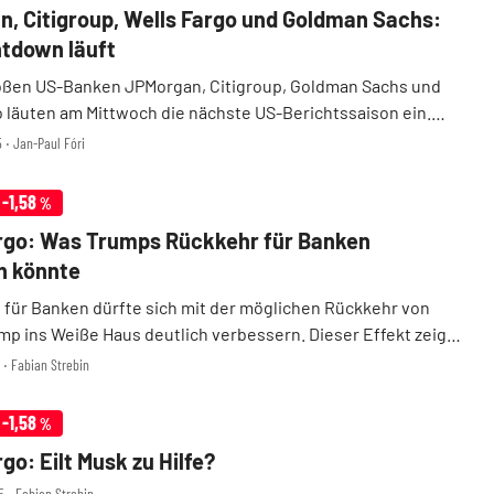
, Citigroup, Wells Fargo und Goldman Sachs:
tdown läuft
roßen US-Banken JPMorgan, Citigroup, Goldman Sachs und
o läuten am Mittwoch die nächste US-Berichtssaison ein.
 macht traditionell JPMorgan. Noch vor US-Börsenstart
5 ‧ Jan-Paul Fóri
em die anderen drei großen US-Banken. DER ...
-1,58
%
rgo: Was Trumps Rückkehr für Banken
n könnte
 für Banken dürfte sich mit der möglichen Rückkehr von
mp ins Weiße Haus deutlich verbessern. Dieser Effekt zeigt
s, bevor er überhaupt seine zweite Amtszeit angetreten hat.
1 ‧ Fabian Strebin
ür Wells Fargo könnte dies erh ...
-1,58
%
go: Eilt Musk zu Hilfe?
5 ‧ Fabian Strebin