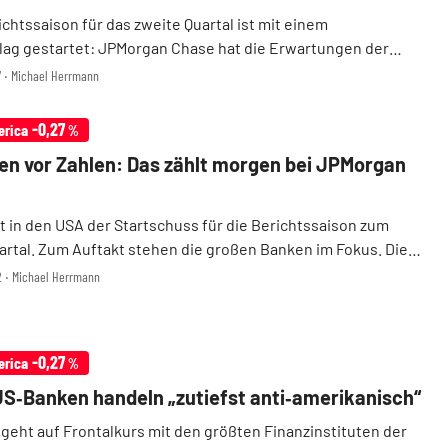
chtssaison für das zweite Quartal ist mit einem
ag gestartet: JPMorgan Chase hat die Erwartungen der
klar übertroffen. Hinzu kommt: Alle großen
57 ‧ Michael Herrmann
ereiche des Instituts verzeichneten im vergangenen
..
-0,27
erica
%
n vor Zahlen: Das zählt morgen bei JPMorgan
t in den USA der Startschuss für die Berichtssaison zum
artal. Zum Auftakt stehen die großen Banken im Fokus. Die
n sind hoch. DER AKTIONÄR zeigt, was genau beim
32 ‧ Michael Herrmann
hlenreigen von Bank of America, Citigroup, ...
-0,27
erica
%
S‑Banken handeln „zutiefst anti‑amerikanisch“
 geht auf Frontalkurs mit den größten Finanzinstituten der