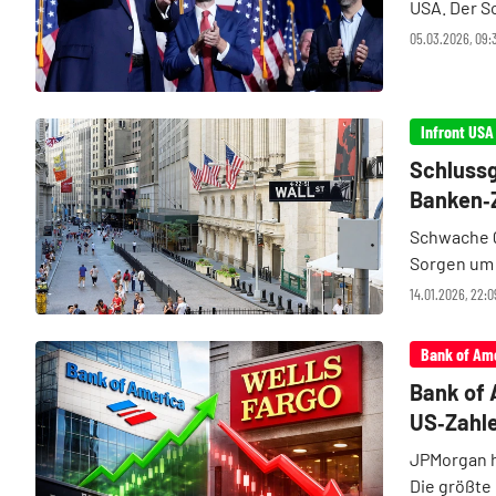
USA. Der S
JPMorgan, 
05.03.2026, 09:3
Interessen 
Schlussg
Banken‑Z
Schwache Q
Sorgen um d
Tech für Ve
14.01.2026, 22:0
49.150 Pun
Bank of Am
Bank of 
US‑Zahle
JPMorgan h
Die größte