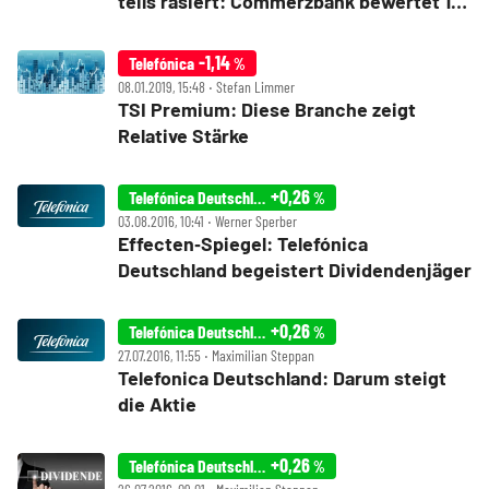
teils rasiert: Commerzbank bewertet 1&1
Drillisch, United Internet, Telefonica
Deutschland und Tele Columbus neu
-1,14
Telefónica
%
08.01.2019, 15:48 ‧ Stefan Limmer
TSI Premium: Diese Branche zeigt
Relative Stärke
+0,26
Telefónica Deutschland
%
03.08.2016, 10:41 ‧ Werner Sperber
Effecten‑Spiegel: Telefónica
Deutschland begeistert Dividendenjäger
+0,26
Telefónica Deutschland
%
27.07.2016, 11:55 ‧ Maximilian Steppan
Telefonica Deutschland: Darum steigt
die Aktie
+0,26
Telefónica Deutschland
%