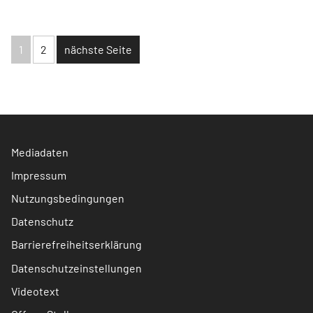
Daimler, Cancom, Linde, Gold, Shell,
Infineon, Telefonica Deutschland im
Fokus
1
2
nächste Seite
Mediadaten
Impressum
Nutzungsbedingungen
Datenschutz
Barrierefreiheitserklärung
Datenschutzeinstellungen
Videotext