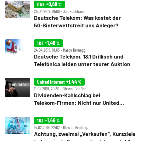
+0,69
DAX
%
25.04.2019, 16:08 ‧ Jan Fankhänel
Deutsche Telekom: Was kostet der
5G‑Bieterwettstreit uns Anleger?
+1,46
1&1
%
24.04.2019, 18:03 ‧ Marco Bernegg
Deutsche Telekom, 1&1 Drillisch und
Telefónica leiden unter teurer Auktion
+1,44
United Internet
%
11.04.2019, 20:30 ‧ Börsen. Briefing.
Dividenden‑Kahlschlag bei
Telekom‑Firmen: Nicht nur United
Internet und 1&1 Drillisch betroffen
+1,46
1&1
%
14.02.2019, 22:02 ‧ Börsen. Briefing.
Achtung, zweimal „Verkaufen“, Kursziele