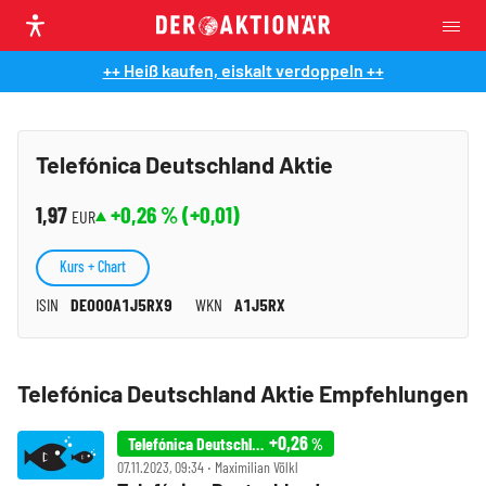
++ Heiß kaufen, eiskalt verdoppeln ++
Telefónica Deutschland Aktie
1,97
+0,26
% (
+0,01
)
EUR
Kurs + Chart
ISIN
DE000A1J5RX9
WKN
A1J5RX
Telefónica Deutschland Aktie Empfehlungen
+0,26
Telefónica Deutschland
%
07.11.2023, 09:34 ‧ Maximilian Völkl