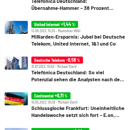
Telefónica Deutschland:
Übernahme‑Hammer – 38 Prozent
Aufschlag
+1,44
United Internet
%
13.09.2023, 15:35 ‧ Maximilian Völkl
Milliarden‑Ersparnis: Jubel bei Deutsche
Telekom, United Internet, 1&1 und Co
-0,58
Deutsche Telekom
%
31.07.2023, 10:50 ‧ Michael Diertl
Telefónica Deutschland: So viel
Potenzial sehen die Analysten nach den
Zahlen
+0,71
Continental
%
10.05.2023, 18:38 ‧ Michael Diertl
Schlussglocke Frankfurt: Uneinheitliche
Handelswoche setzt sich fort – E.on,
Heidelberg Materials, Continental,
Siemens Healthineers, Telefonica,