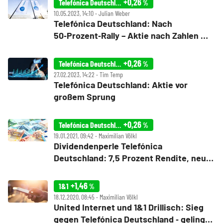
+0,26
Telefónica Deutschland
%
Evotec und Dürr im Fokus
10.05.2023, 14:10 ‧ Julian Weber
Telefónica Deutschland: Nach
50‑Prozent‑Rally – Aktie nach Zahlen mit
Verschnaufpause
+0,26
Telefónica Deutschland
%
27.02.2023, 14:22 ‧ Tim Temp
Telefónica Deutschland: Aktie vor
großem Sprung
+0,26
Telefónica Deutschland
%
19.01.2021, 09:42 ‧ Maximilian Völkl
Dividendenperle Telefónica
Deutschland: 7,5 Prozent Rendite, neue
Investitionen ‑ Aktie jetzt kaufen?
+1,46
1&1
%
18.12.2020, 08:45 ‧ Maximilian Völkl
United Internet und 1&1 Drillisch: Sieg
gegen Telefónica Deutschland ‑ gelingt