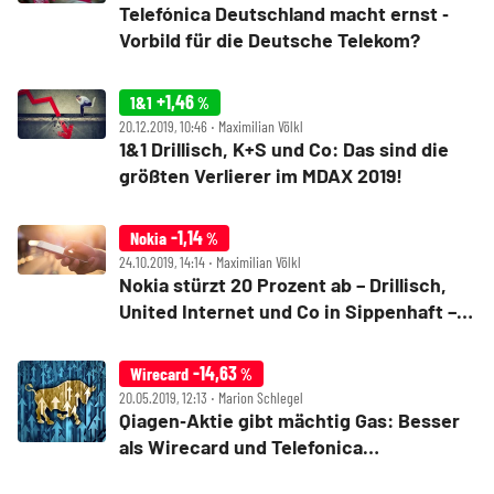
Telefónica Deutschland macht ernst ‑
Vorbild für die Deutsche Telekom?
+1,46
1&1
%
20.12.2019, 10:46 ‧ Maximilian Völkl
1&1 Drillisch, K+S und Co: Das sind die
größten Verlierer im MDAX 2019!
-1,14
Nokia
%
24.10.2019, 14:14 ‧ Maximilian Völkl
Nokia stürzt 20 Prozent ab – Drillisch,
United Internet und Co in Sippenhaft –
die Hintergründe!
-14,63
Wirecard
%
20.05.2019, 12:13 ‧ Marion Schlegel
Qiagen‑Aktie gibt mächtig Gas: Besser
als Wirecard und Telefonica
Deutschland