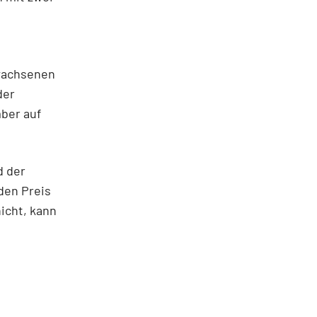
rwachsenen
der
ber auf
d der
den Preis
icht, kann