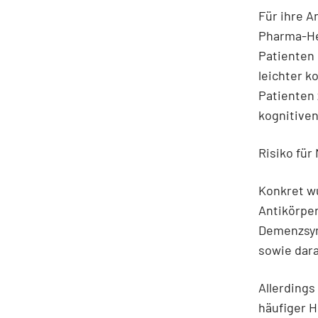
Für ihre A
Pharma-Her
Patienten 
leichter k
Patienten 
kognitive
Risiko fü
Konkret wu
Antikörper
Demenzsym
sowie dara
Allerdings
häufiger H