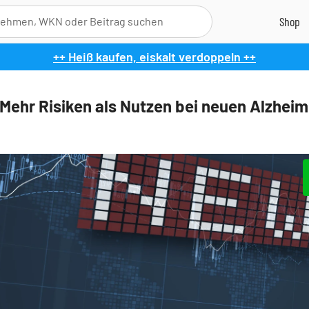
++ Heiß kaufen, eiskalt verdoppeln ++
 Mehr Risiken als Nutzen bei neuen Alzheim