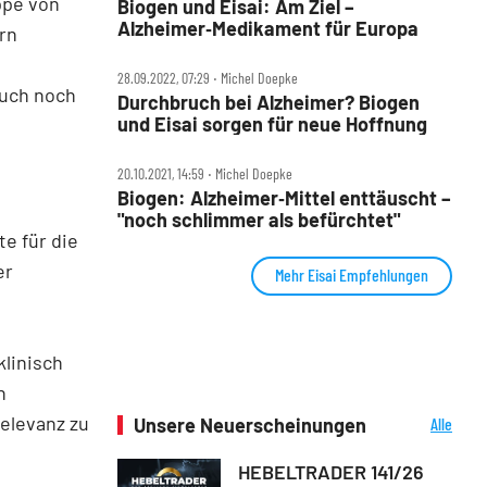
ppe von
Biogen und Eisai: Am Ziel –
Alzheimer‑Medikament für Europa
rn
28.09.2022, 07:29 ‧ Michel Doepke
auch noch
Durchbruch bei Alzheimer? Biogen
und Eisai sorgen für neue Hoffnung
20.10.2021, 14:59 ‧ Michel Doepke
Biogen: Alzheimer‑Mittel enttäuscht –
"noch schlimmer als befürchtet"
e für die
er
Mehr Eisai Empfehlungen
linisch
h
Relevanz zu
Unsere Neuerscheinungen
Alle
Neuerscheinungen
HEBELTRADER 141/26