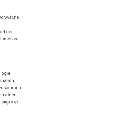
 Schwäche
bei der
nismen zu
logie,
s seien
n zusammen
en eines
 sagte er