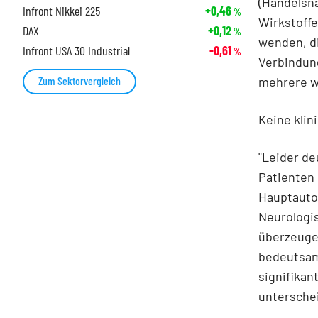
(Handelsn
Infront Nikkei 225
+0,46
%
Wirkstoffe
DAX
+0,12
%
wenden, di
Infront USA 30 Industrial
-0,61
%
Verbindun
mehrere we
Zum Sektorvergleich
Keine klin
"Leider de
Patienten 
Hauptautor
Neurologis
überzeuge
bedeutsame
signifikan
untersche