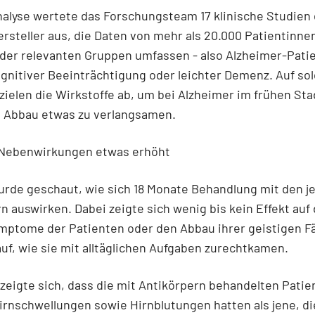
nalyse wertete das Forschungsteam 17 klinische Studien
steller aus, die Daten von mehr als 20.000 Patientinne
der relevanten Gruppen umfassen - also Alzheimer-Pati
ognitiver Beeinträchtigung oder leichter Demenz. Auf so
zielen die Wirkstoffe ab, um bei Alzheimer im frühen St
n Abbau etwas zu verlangsamen.
r Nebenwirkungen etwas erhöht
rde geschaut, wie sich 18 Monate Behandlung mit den j
n auswirken. Dabei zeigte sich wenig bis kein Effekt auf 
ptome der Patienten oder den Abbau ihrer geistigen F
uf, wie sie mit alltäglichen Aufgaben zurechtkamen.
 zeigte sich, dass die mit Antikörpern behandelten Pati
irnschwellungen sowie Hirnblutungen hatten als jene, di