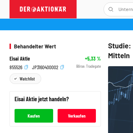
Studie:
Behandelter Wert
Mitteln
Eisai Aktie
+5,33
%
Börse:
Tradegate
855526
JP3160400002
Watchlist
Eisai
Aktie jetzt handeln?
Kaufen
Verkaufen