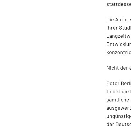
stattdess
Die Autor
ihrer Stud
Langzeitwi
Entwicklu
konzentri
Nicht der 
Peter Berl
findet die
sämtliche
ausgewert
ungünstige
der Deuts