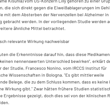
ame Kisunla) vom US-Konzern Lilly
gehören zu einer Gru
n, die sich direkt gegen die Eiweißablagerungen im Gehi
e mit dem Absterben der Nervenzellen bei Alzheimer in
g gebracht werden. In der vorliegenden Studie werden 
itere ähnliche Mittel betrachtet.
isch relevante Wirkung nachweisbar
uten die Erkenntnisse darauf hin, dass diese Medikament
keinen nennenswerten Unterschied bewirken", erklärt d
 der Studie, Francesco Nonino, vom IRCCS Institut für
che Wissenschaften in Bologna. "Es gibt mittlerweile
nde Belege, die zu dem Schluss kommen, dass es keine k
 Wirkung gibt." Zwar hätten frühere Studien statistisc
te Ergebnisse gezeigt, doch dies sei von der klinischen 
iden.