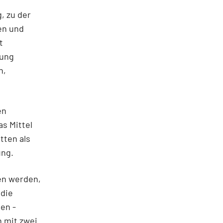
, zu der
en und
t
lung
n,
en
s Mittel
tten als
ung.
en werden,
 die
en -
n mit zwei