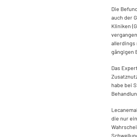
Die Befund
auch der 
Kliniken (
vergangen
allerdings
gängigen 
Das Exper
Zusatznutz
habe bei S
Behandlung
Lecanemab
die nur ei
Wahrschei
Schwellung