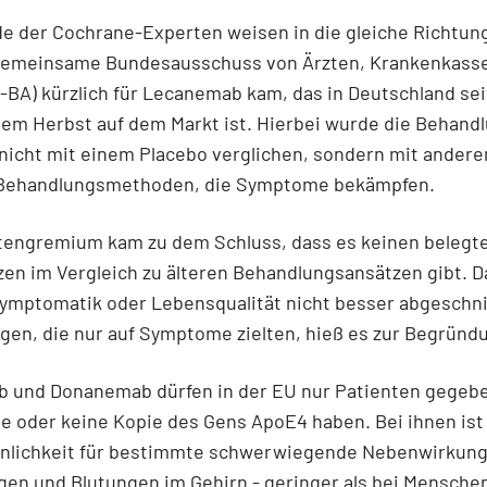
e der Cochrane-Experten weisen in die gleiche Richtung
Gemeinsame Bundesausschuss von Ärzten, Krankenkass
G-BA) kürzlich für Lecanemab kam, das in Deutschland sei
em Herbst auf dem Markt ist. Hierbei wurde die Behand
 nicht mit einem Placebo verglichen, sondern mit andere
Behandlungsmethoden, die Symptome bekämpfen.
tengremium kam zu dem Schluss, dass es keinen belegt
en im Vergleich zu älteren Behandlungsansätzen gibt. Da
ymptomatik oder Lebensqualität nicht besser abgeschni
en, die nur auf Symptome zielten, hieß es zur Begründ
 und Donanemab dürfen in der EU nur Patienten gegeb
ne oder keine Kopie des Gens ApoE4 haben. Bei ihnen ist
nlichkeit für bestimmte schwerwiegende Nebenwirkung
en und Blutungen im Gehirn - geringer als bei Mensche