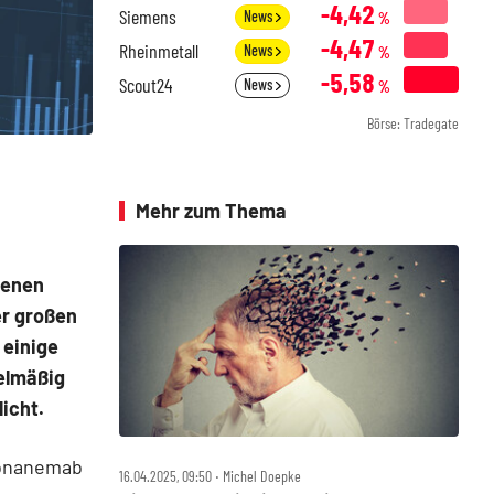
-4,42
Siemens
News
%
-4,47
Rheinmetall
News
%
-5,58
Scout24
News
%
Börse: Tradegate
Mehr zum Thema
denen
r großen
 einige
gelmäßig
icht.
onanemab
16.04.2025, 09:50 ‧ Michel Doepke