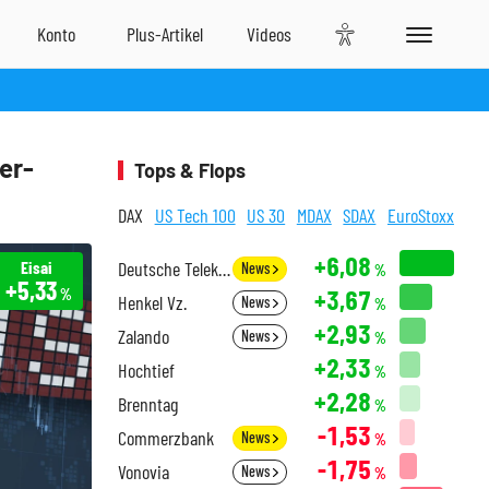
er-
Tops & Flops
DAX
US Tech 100
US 30
MDAX
SDAX
EuroStoxx
+6,08
Eisai
Deutsche Telekom
News
%
+5,33
+3,67
%
Henkel Vz.
News
%
+2,93
Zalando
News
%
+2,33
Hochtief
%
+2,28
Brenntag
%
-1,53
Commerzbank
News
%
-1,75
Vonovia
News
%