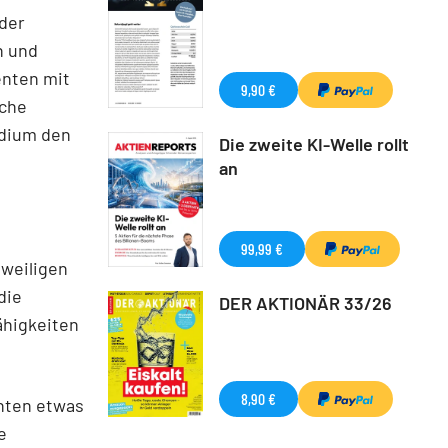
 der
n und
enten mit
9,90 €
lche
adium den
Die zweite KI-Welle rollt
an
99,99 €
eweiligen
die
DER AKTIONÄR 33/26
ähigkeiten
8,90 €
enten etwas
e