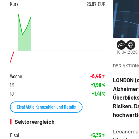
Kurs
25,87
EUR
16.04.2026,
DER AKTIONÄR
Woche
-6,45
%
LONDON (d
1M
+7,96
%
Alzheimer
1J
+1,41
%
Überblicks
Risiken. D
Eisai Aktie Kennzahlen und Details
hochwerti
Sektorvergleich
Lecanemab
Eisai
+5,33
%