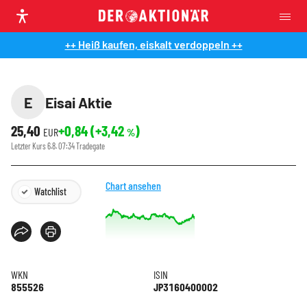
++ Heiß kaufen, eiskalt verdoppeln ++
E
Eisai Aktie
25,40
+0,84
(
+3,42
)
EUR
%
Letzter Kurs
6.8. 07:34
Tradegate
Chart ansehen
Watchlist
WKN
ISIN
855526
JP3160400002