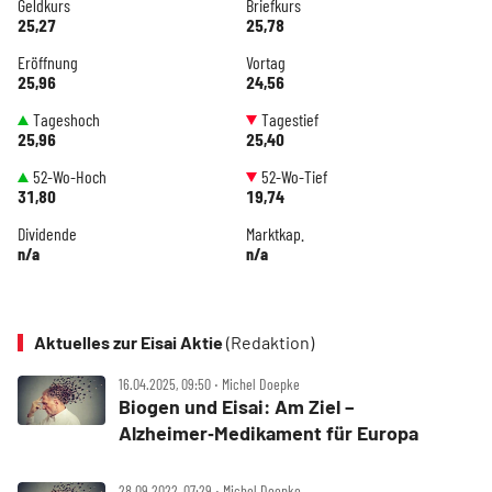
Geldkurs
Briefkurs
25,27
25,78
Eröffnung
Vortag
25,96
24,56
Tageshoch
Tagestief
25,96
25,40
52-Wo-Hoch
52-Wo-Tief
31,80
19,74
Dividende
Marktkap.
n/a
n/a
Aktuelles zur Eisai Aktie
(Redaktion)
16.04.2025, 09:50 ‧ Michel Doepke
Biogen und Eisai: Am Ziel –
Alzheimer‑Medikament für Europa
28.09.2022, 07:29 ‧ Michel Doepke