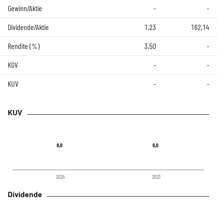
Gewinn/Aktie
-
-
Dividende/Aktie
1,23
162,14
Rendite (%)
3,50
-
KGV
-
-
KUV
-
-
KUV
0,0
0,0
0,0
0,0
2024
2023
Dividende