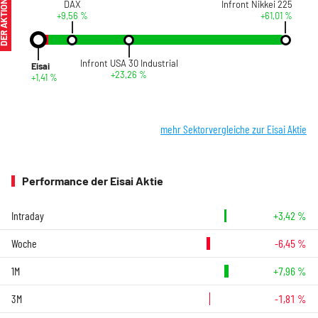
ER AKTIONÄR
DAX
Infront Nikkei 225
+9,56 %
+61,01 %
Infront USA 30 Industrial
Eisai
+23,26 %
+1,41 %
mehr Sektorvergleiche zur Eisai Aktie
Performance der Eisai Aktie
Intraday
+3,42 %
Woche
-6,45 %
1M
+7,96 %
3M
-1,81 %