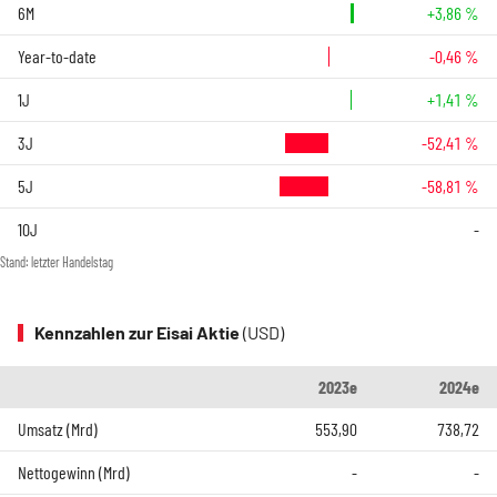
6M
+3,86 %
Year-to-date
-0,46 %
1J
+1,41 %
3J
-52,41 %
5J
-58,81 %
10J
-
Stand: letzter Handelstag
Kennzahlen zur Eisai Aktie
(USD)
2023e
2024e
Umsatz (Mrd)
553,90
738,72
Nettogewinn (Mrd)
-
-