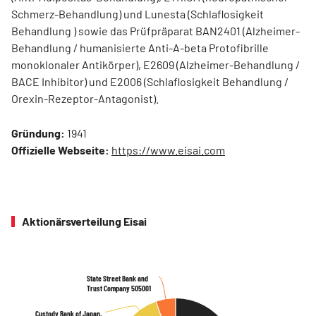
Schmerz-Behandlung) und Lunesta (Schlaflosigkeit
Behandlung ) sowie das Prüfpräparat BAN2401 (Alzheimer-
Behandlung / humanisierte Anti-A-beta Protofibrille
monoklonaler Antikörper), E2609 (Alzheimer-Behandlung /
BACE Inhibitor) und E2006 (Schlaflosigkeit Behandlung /
Orexin-Rezeptor-Antagonist).
Gründung:
1941
Offizielle Webseite:
https://www.eisai.com
Aktionärsverteilung Eisai
State Street Bank and
State Street Bank and
Trust Company 505001
Trust Company 505001
Custody Bank of Japan,
Custody Bank of Japan,