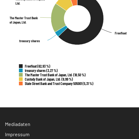
Ltd.
Ltd.
The Master Trust Bank
The Master Trust Bank
of Japan, Ltd.
of Japan, Ltd.
Freefloat
Freefloat
treasury shares
treasury shares
Freefloat (62,93 %)
treasury shares (3,27 %)
The Master Trust Bank of Japan, Ltd. (18,50 %)
Custody Bank of Japan, Ltd. (9,99 %)
State Street Bank and Trust Company 505001 (5,31 %)
Mediadaten
Impressum