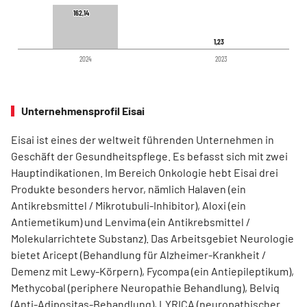
162,14
162,14
1,23
1,23
2024
2023
Unternehmensprofil Eisai
Eisai ist eines der weltweit führenden Unternehmen in
Geschäft der Gesundheitspflege. Es befasst sich mit zwei
Hauptindikationen. Im Bereich Onkologie hebt Eisai drei
Produkte besonders hervor, nämlich Halaven (ein
Antikrebsmittel / Mikrotubuli-Inhibitor), Aloxi (ein
Antiemetikum) und Lenvima (ein Antikrebsmittel /
Molekularrichtete Substanz). Das Arbeitsgebiet Neurologie
bietet Aricept (Behandlung für Alzheimer-Krankheit /
Demenz mit Lewy-Körpern), Fycompa (ein Antiepileptikum),
Methycobal (periphere Neuropathie Behandlung), Belviq
(Anti-Adipositas-Behandlung), LYRICA (neuropathischer