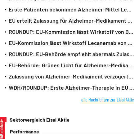
Erste Patienten bekommen Alzheimer-Mittel Lecanemab
EU erteilt Zulassung für Alzheimer-Medikament von Eli Lilly
ROUNDUP: EU-Kommission lässt Wirkstoff von Biogen und Eisai gegen Alzheimer zu
EU-Kommission lässt Wirkstoff Lecanemab von Biogen und Eisai gegen Alzheimer zu
ROUNDUP: EU-Behörde empfiehlt abermals Zulassung von Alzheimer-Arznei
EU-Behörde: Grünes Licht für Alzheimer-Medikament
Zulassung von Alzheimer-Medikament verzögert sich weiter
WDH/ROUNDUP: Erste Alzheimer-Therapie in EU zur Zulassung empfohlen
alle Nachrichten zur Eisai Aktie
Sektorvergleich Eisai Aktie
xklusiv
Performance