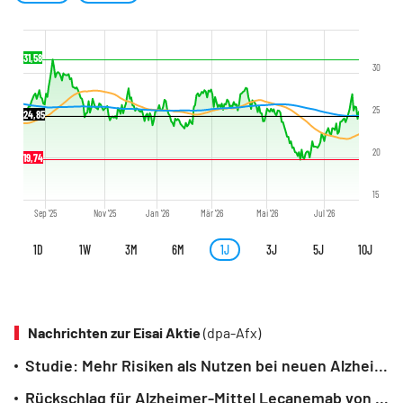
31,58
30
25
24,85
20
19,74
15
Sep '25
Nov '25
Jan '26
Mär '26
Mai '26
Jul '26
1D
1W
3M
6M
1J
3J
5J
10J
Nachrichten zur Eisai Aktie
(dpa-Afx)
Studie: Mehr Risiken als Nutzen bei neuen Alzheimer-Mitteln
Rückschlag für Alzheimer-Mittel Lecanemab von Eisai und Biogen