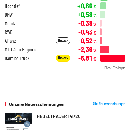
+0,66
Hochtief
%
+0,58
BMW
%
-0,38
Merck
%
-0,43
RWE
%
-0,52
Allianz
News
%
-2,39
MTU Aero Engines
%
-6,81
Daimler Truck
News
%
Börse: Tradegate
Unsere Neuerscheinungen
Alle Neuerscheinungen
HEBELTRADER 141/26