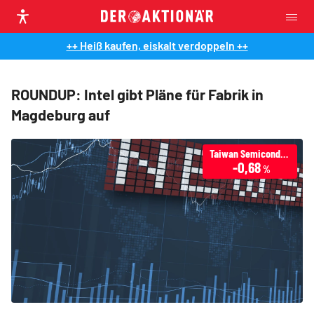
++ Heiß kaufen, eiskalt verdoppeln ++
ROUNDUP: Intel gibt Pläne für Fabrik in
Magdeburg auf
Taiwan Semiconductor Manufacturing Co Ltd
-0,68
%