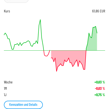
Kurs
61,86
EUR
Woche
+0,03
%
1M
-0,03
%
1J
+0,75
%
Kennzahlen und Details