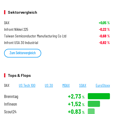
Sektorvergleich
DAX
+0,05
%
Infront Nikkei 225
-0,22
%
Taiwan Semiconductor Manufacturing Co Ltd
-0,68
%
Infront USA 30 Industrial
-0,82
%
Zum Sektorvergleich
Tops & Flops
DAX
US Tech 100
US 30
MDAX
SDAX
EuroStoxx
+2,73
Brenntag
%
+1,52
Infineon
%
+0,83
Scout24
%