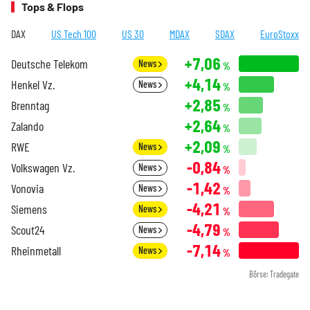
Tops & Flops
DAX
US Tech 100
US 30
MDAX
SDAX
EuroStoxx
+7,06
Deutsche Telekom
News
%
+4,14
Henkel Vz.
News
%
+2,85
Brenntag
%
+2,64
Zalando
%
+2,09
RWE
News
%
-0,84
Volkswagen Vz.
News
%
-1,42
Vonovia
News
%
-4,21
Siemens
News
%
-4,79
Scout24
News
%
-7,14
Rheinmetall
News
%
Börse: Tradegate