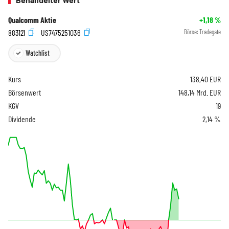
Qualcomm Aktie
+1,18
%
883121
US7475251036
Börse:
Tradegate
Watchlist
Kurs
138,40
EUR
Börsenwert
148,14 Mrd. EUR
KGV
19
Dividende
2,14 %