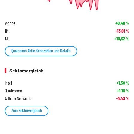
Woche
+0,40
%
1M
-13,81
%
1J
+10,32
%
Qualcomm Aktie Kennzahlen und Details
Sektorvergleich
Intel
+1,50
%
Qualcomm
+1,18
%
Adtran Networks
-0,43
%
Zum Sektorvergleich