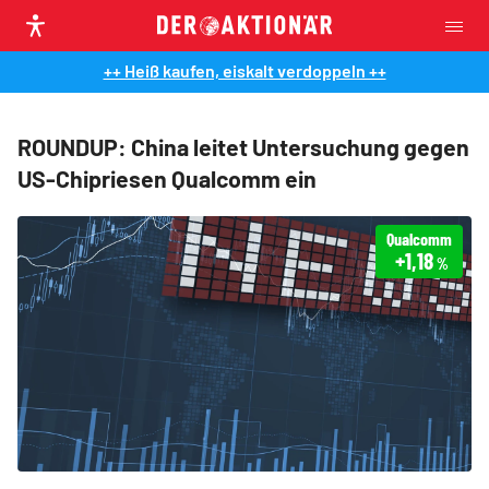
++ Heiß kaufen, eiskalt verdoppeln ++
ROUNDUP: China leitet Untersuchung gegen
US-Chipriesen Qualcomm ein
Qualcomm
+1,18
%