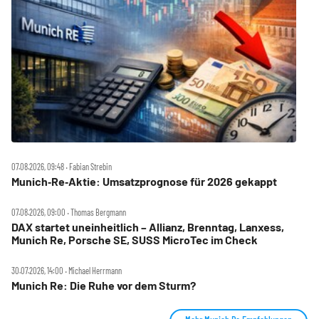
07.08.2026, 09:48 ‧ Fabian Strebin
Munich‑Re‑Aktie: Umsatzprognose für 2026 gekappt
07.08.2026, 09:00 ‧ Thomas Bergmann
DAX startet uneinheitlich – Allianz, Brenntag, Lanxess,
Munich Re, Porsche SE, SUSS MicroTec im Check
30.07.2026, 14:00 ‧ Michael Herrmann
Munich Re: Die Ruhe vor dem Sturm?