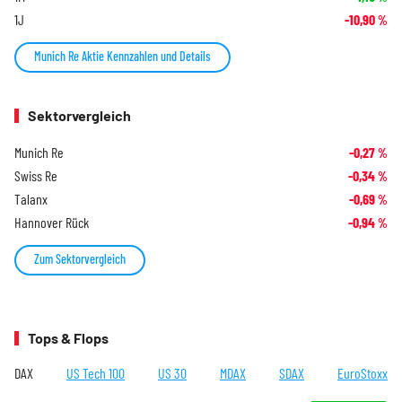
1J
-10,90
%
Munich Re Aktie Kennzahlen und Details
Sektorvergleich
Munich Re
-0,27
%
Swiss Re
-0,34
%
Talanx
-0,69
%
Hannover Rück
-0,94
%
Zum Sektorvergleich
Tops & Flops
DAX
US Tech 100
US 30
MDAX
SDAX
EuroStoxx