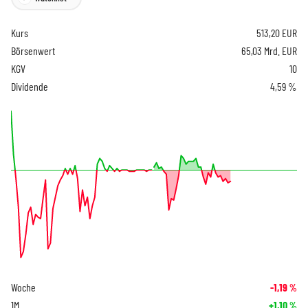
Kurs
513,20
EUR
Börsenwert
65,03 Mrd. EUR
KGV
10
Dividende
4,59 %
Woche
-1,19
%
1M
+1,10
%