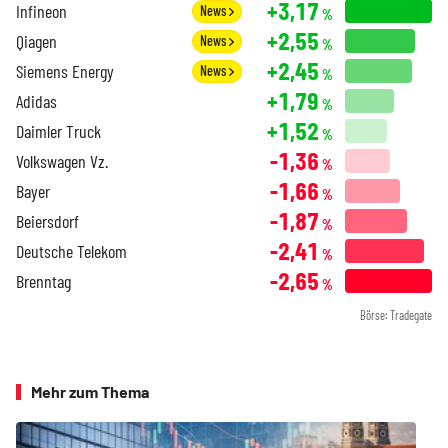
+3,17
Infineon
News
%
+2,55
Qiagen
News
%
+2,45
Siemens Energy
News
%
+1,79
Adidas
%
+1,52
Daimler Truck
%
-1,36
Volkswagen Vz.
%
-1,66
Bayer
%
-1,87
Beiersdorf
%
-2,41
Deutsche Telekom
%
-2,65
Brenntag
%
Börse: Tradegate
Mehr zum Thema