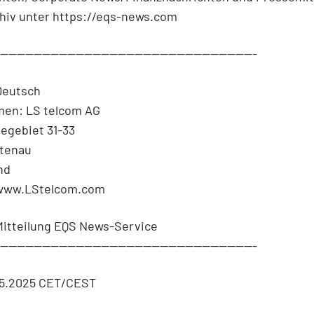
hiv unter https://eqs-news.com
--------------------------------------------------------------
Deutsch
en: LS telcom AG
egebiet 31-33
htenau
nd
 www.LStelcom.com
Mitteilung EQS News-Service
--------------------------------------------------------------
05.2025 CET/CEST