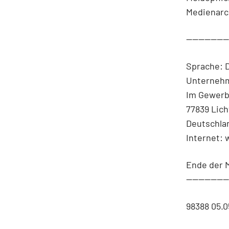
Medienarc
-------------
Sprache: 
Unternehm
Im Gewerb
77839 Lic
Deutschla
Internet:
Ende der 
-------------
98388 05.