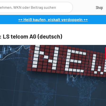
++ Heiß kaufen, eiskalt verdoppeln ++
 LS telcom AG (deutsch)