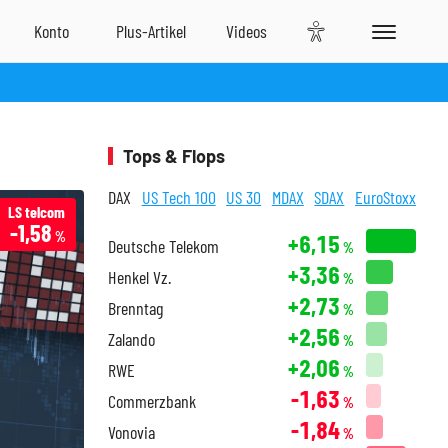
Tops & Flops
DAX
US Tech 100
US 30
MDAX
SDAX
EuroStoxx
LS telcom
-1,58
%
+6,15
Deutsche Telekom
%
+3,36
Henkel Vz.
%
+2,73
Brenntag
%
+2,56
Zalando
%
+2,06
RWE
%
-1,63
Commerzbank
%
-1,84
Vonovia
%