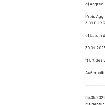
d) Aggregi
Preis Agg
3,90 EUR 
e) Datum 
30.04.202
f) Ort des
Außerhalb
-------------
05.05.202
Meldepfli