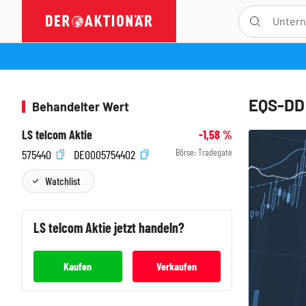
EQS-DD:
Behandelter Wert
LS telcom Aktie
-1,58
%
Börse:
Tradegate
575440
DE0005754402
Watchlist
LS telcom
Aktie jetzt handeln?
Kaufen
Verkaufen