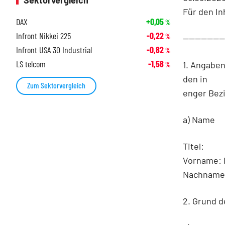
Sektorvergleich
Für den In
DAX
+0,05
%
Infront Nikkei 225
-0,22
%
-------------
Infront USA 30 Industrial
-0,82
%
LS telcom
-1,58
1. Angabe
%
den in
Zum Sektorvergleich
enger Bez
a) Name
Titel:
Vorname: 
Nachname(
2. Grund 