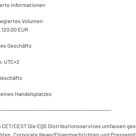
erte Informationen
regiertes Volumen
3.120,00 EUR
des Geschäfts
5; UTC+2
 Geschäfts
 eines Handelsplatzes
--------------------------------------------------------------
5 CET/CEST Die EQS Distributionsservices umfassen ges
chten, Corporate News/Finanznachrichten und Pressemit