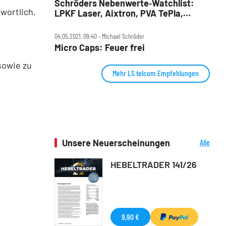
Schröders Nebenwerte‑Watchlist:
wortlich.
LPKF Laser, Aixtron, PVA TePla,
va‑Q‑tec, LS telcom – Quartalszahlen
und mehr
04.05.2021, 09:40 ‧ Michael Schröder
Micro Caps: Feuer frei
sowie zu
Mehr LS telcom Empfehlungen
Unsere Neuerscheinungen
Alle
Neuerscheinungen
HEBELTRADER 141/26
9,90 €