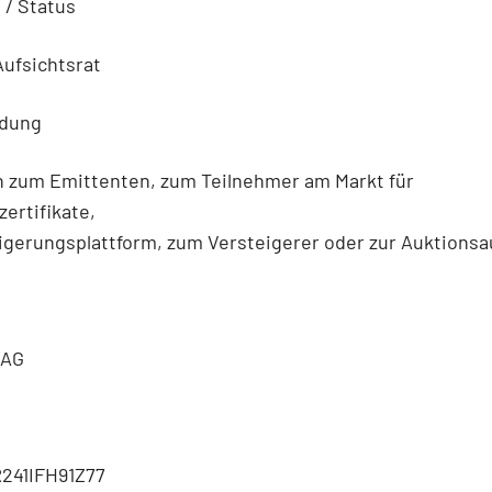
n / Status
Aufsichtsrat
ldung
n zum Emittenten, zum Teilnehmer am Markt für
ertifikate,
igerungsplattform, zum Versteigerer oder zur Auktionsa
 AG
241IFH91Z77