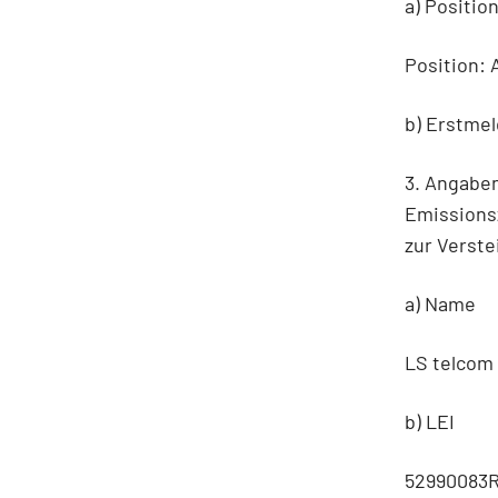
a) Positio
Position: 
b) Erstme
3. Angabe
Emissionsz
zur Verste
a) Name
LS telcom
b) LEI
52990083R