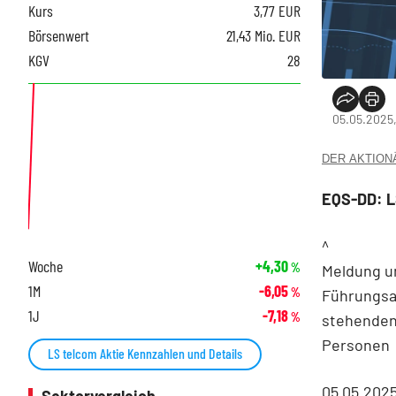
Kurs
3,77
EUR
Börsenwert
21,43 Mio. EUR
KGV
28
05.05.2025,
DER AKTIONÄR
EQS-DD: L
^
Woche
+4,30
%
Meldung u
1M
-6,05
%
Führungsa
1J
-7,18
%
stehende
Personen
LS telcom Aktie Kennzahlen und Details
05.05.202