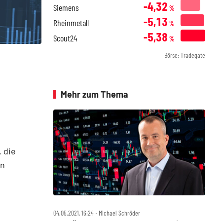
-4,32
Siemens
%
-5,13
Rheinmetall
%
-5,38
Scout24
%
Börse: Tradegate
Mehr zum Thema
 die
en
04.05.2021, 16:24 ‧ Michael Schröder