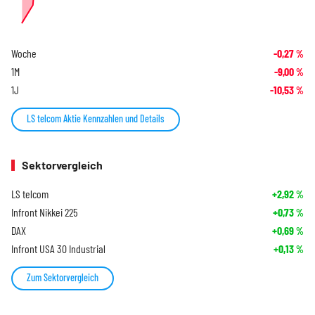
Woche
-0,27
%
1M
-9,00
%
1J
-10,53
%
LS telcom Aktie Kennzahlen und Details
Sektorvergleich
LS telcom
+2,92
%
Infront Nikkei 225
+0,73
%
DAX
+0,69
%
Infront USA 30 Industrial
+0,13
%
Zum Sektorvergleich