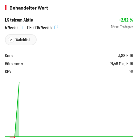
Behandelter Wert
LS telcom Aktie
+2,92
%
575440
DE0005754402
Börse:
Tradegate
Watchlist
Kurs
3,88
EUR
Börsenwert
21,49 Mio. EUR
KGV
29