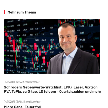
Mehr zum Thema
04.05.2021, 16:24 ‧ Michael Schröder
Schröders Nebenwerte‑Watchlist: LPKF Laser, Aixtron,
PVA TePla, va‑Q‑tec, LS telcom – Quartalszahlen und mehr
04.05.2021, 09:40 ‧ Michael Schröder
Micro Caps: Feuer frei