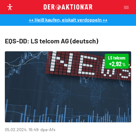
++ Heiß kaufen, eiskalt verdoppeln ++
EQS-DD: LS telcom AG (deutsch)
LS telcom
+2,92
%
05.02.2024, 16:49
‧ dpa-Afx