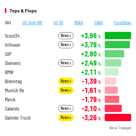
Tops & Flops
DAX
US Tech 100
US 30
MDAX
SDAX
EuroStoxx
+3,96
Scout24
News
%
+3,79
Infineon
News
%
+2,90
SAP
%
+2,49
Siemens
News
%
+2,11
BMW
%
-1,39
Brenntag
News
%
-1,61
Munich Re
News
%
-1,79
Merck
%
-2,10
Zalando
News
%
-3,26
Daimler Truck
News
%
Börse: Tradegate