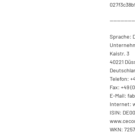
027f3c38b
-------------
Sprache: 
Unterneh
Kaistr. 3
40221 Düs
Deutschla
Telefon: +
Fax: +49 (
E-Mail: f
Internet:
ISIN: DE0
www.cecon
WKN: 7257