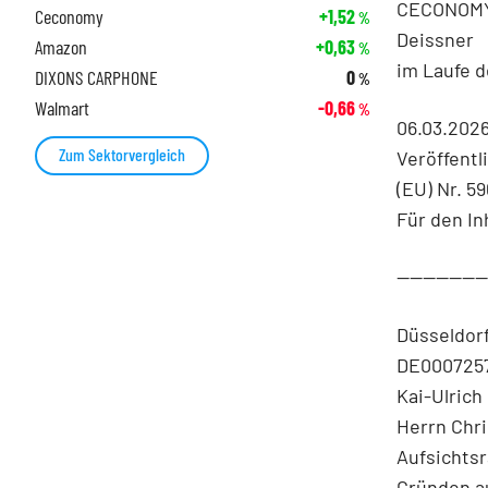
CECONOMY 
Ceconomy
+1,52
%
Deissner
Amazon
+0,63
%
im Laufe 
DIXONS CARPHONE
0
%
Walmart
-0,66
%
06.03.202
Zum Sektorvergleich
Veröffentl
(EU) Nr. 5
Für den In
-------------
Düsseldorf
DE00072575
Kai-Ulrich
Herrn Chri
Aufsichtsr
Gründen au