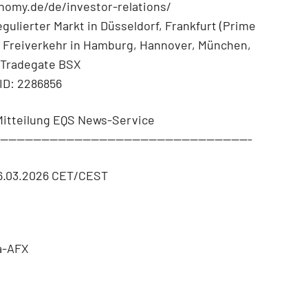
omy.de/de/investor-relations/
gulierter Markt in Düsseldorf, Frankfurt (Prime
; Freiverkehr in Hamburg, Hannover, München,
, Tradegate BSX
ID: 2286856
Mitteilung EQS News-Service
--------------------------------------------------------------
6.03.2026 CET/CEST
a-AFX