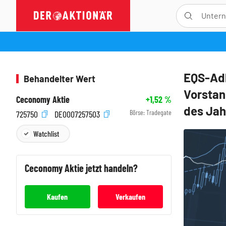
EQS-Ad
Behandelter Wert
Vorstan
Ceconomy Aktie
+1,52
%
des Jah
Börse:
Tradegate
725750
DE0007257503
Watchlist
Ceconomy
Aktie jetzt handeln?
Kaufen
Verkaufen