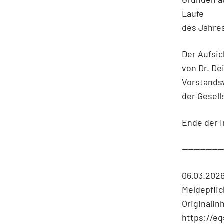
Laufe
des Jahre
Der Aufsic
von Dr. D
Vorstands
der Gesell
Ende der I
-------------
06.03.202
Meldepfli
Originalin
https://eq