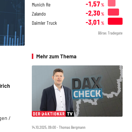
-1,57
Munich Re
%
-2,30
Zalando
%
-3,01
Daimler Truck
%
Börse: Tradegate
Mehr zum Thema
rich
gen /
14.10.2025, 09:00 ‧ Thomas Bergmann