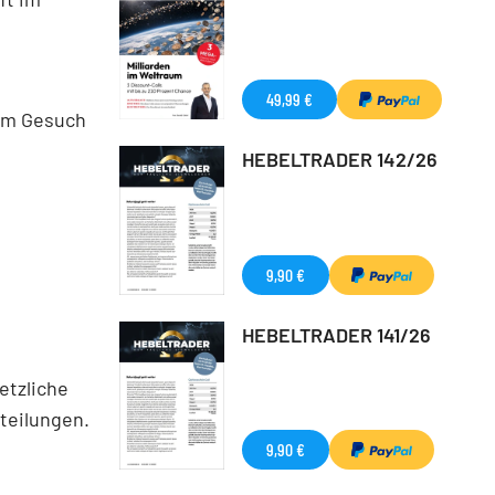
49,99 €
dem Gesuch
HEBELTRADER 142/26
9,90 €
HEBELTRADER 141/26
etzliche
teilungen.
9,90 €