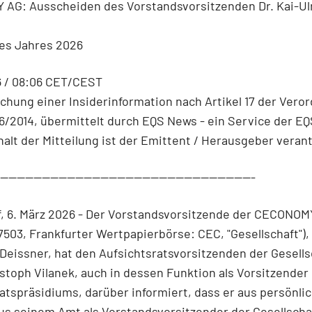
AG: Ausscheiden des Vorstandsvorsitzenden Dr. Kai-Ul
des Jahres 2026
6 / 08:06 CET/CEST
ichung einer Insiderinformation nach Artikel 17 der Vero
96/2014, übermittelt durch EQS News - ein Service der E
halt der Mitteilung ist der Emittent / Herausgeber verant
--------------------------------------------------------------
, 6. März 2026 - Der Vorstandsvorsitzende der CECONOMY
03, Frankfurter Wertpapierbörse: CEC, "Gesellschaft"), 
 Deissner, hat den Aufsichtsratsvorsitzenden der Gesells
stoph Vilanek, auch in dessen Funktion als Vorsitzender
atspräsidiums, darüber informiert, dass er aus persönli
s seinem Amt als Vorstandsvorsitzender der Gesellscha