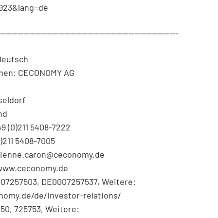
923&lang=de
--------------------------------------------------------------
Deutsch
men: CECONOMY AG
seldorf
nd
49 (0)211 5408-7222
0)211 5408-7005
abienne.caron@ceconomy.de
 www.ceconomy.de
007257503, DE0007257537, Weitere:
omy.de/de/investor-relations/
50, 725753, Weitere: