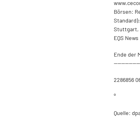
www.cecon
Börsen: Re
Standard)
Stuttgart
EQS News 
Ende der 
-------------
2286856 0
°
Quelle: dp