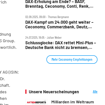
DAX‑Erholung am Ende? – BASF,
rich
Brenntag, Ceconomy, Conti, Renk,
Siemens, Thyssenkrupp im Check
02.09.2025, 09:00 ‧ Thomas Bergmann
DAX‑Kampf um 24.000 geht weiter –
Ceconomy, Commerzbank, Deutz,
Fresenius Medical Care, Kontron,
rdnung
Rheinmetall, Siemens Energy, SMA
24.07.2025, 18:05 ‧ Julian Weber
QS Group.
Solar im Check
Schlussglocke: DAX rettet Mini‑Plus –
wortlich.
Deutsche Bank nicht zu bremsen,
Ceconomy‑Übernahme?
Mehr Ceconomy Empfehlungen
 AG (ISIN:
Dr.
chaft,
 des
Unsere Neuerscheinungen
Alle
Neuerscheinungen
chen
Milliarden im Weltraum
ft im