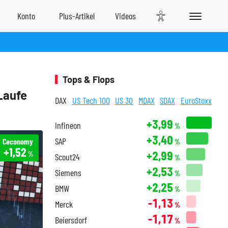
Tops & Flops
Laufe
DAX
US Tech 100
US 30
MDAX
SDAX
EuroStoxx
+3,99
Infineon
%
+3,40
SAP
Ceconomy
%
+1,52
+2,99
%
Scout24
%
+2,53
Siemens
%
+2,25
BMW
%
-1,13
Merck
%
-1,17
Beiersdorf
%