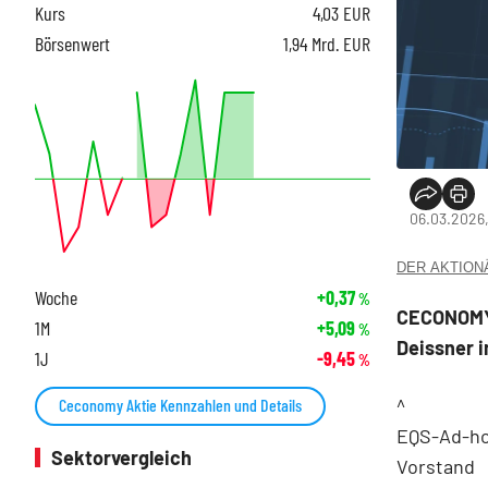
Kurs
4,03
EUR
Börsenwert
1,94 Mrd. EUR
06.03.2026,
DER AKTIONÄR
Woche
+0,37
%
CECONOMY 
1M
+5,09
%
Deissner 
1J
-9,45
%
^
Ceconomy Aktie Kennzahlen und Details
EQS-Ad-ho
Sektorvergleich
Vorstand