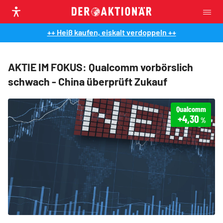
++ Heiß kaufen, eiskalt verdoppeln ++
AKTIE IM FOKUS: Qualcomm vorbörslich
schwach - China überprüft Zukauf
Qualcomm
+4,30
%