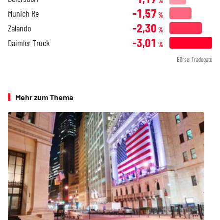
%
-1,57
Munich Re
%
-2,30
Zalando
%
-3,01
Daimler Truck
%
Börse: Tradegate
Mehr zum Thema