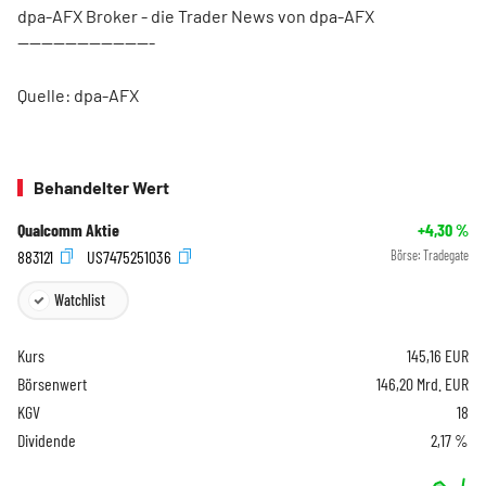
dpa-AFX Broker - die Trader News von dpa-AFX
-----------------------
Quelle: dpa-AFX
Behandelter Wert
Qualcomm Aktie
+4,30
%
883121
US7475251036
Börse:
Tradegate
Watchlist
Kurs
145,16
EUR
Börsenwert
146,20 Mrd. EUR
KGV
18
Dividende
2,17 %