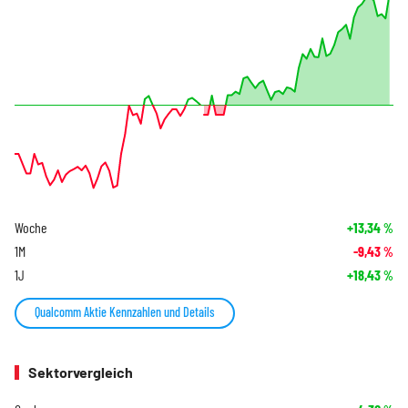
Woche
+13,34
%
1M
-9,43
%
1J
+18,43
%
Qualcomm Aktie Kennzahlen und Details
Sektorvergleich