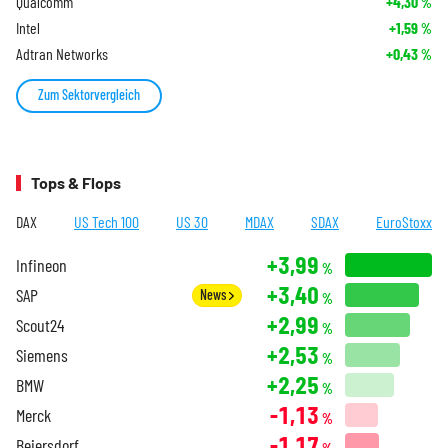
Qualcomm
+4,30
%
Intel
+1,59
%
Adtran Networks
+0,43
%
Zum Sektorvergleich
Tops & Flops
DAX
US Tech 100
US 30
MDAX
SDAX
EuroStoxx
+3,99
Infineon
%
+3,40
SAP
News
%
+2,99
Scout24
%
+2,53
Siemens
%
+2,25
BMW
%
-1,13
Merck
%
-1,17
Beiersdorf