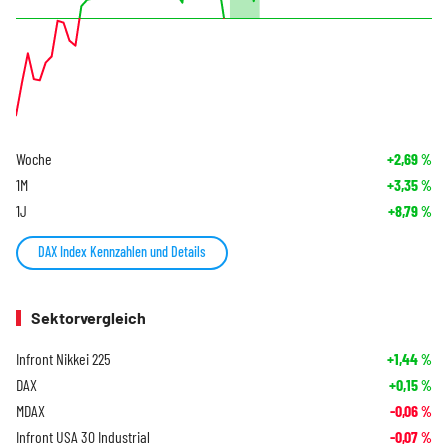
Woche
+2,69
%
1M
+3,35
%
1J
+8,79
%
DAX Index Kennzahlen und Details
Sektorvergleich
Infront Nikkei 225
+1,44
%
DAX
+0,15
%
MDAX
-0,06
%
Infront USA 30 Industrial
-0,07
%