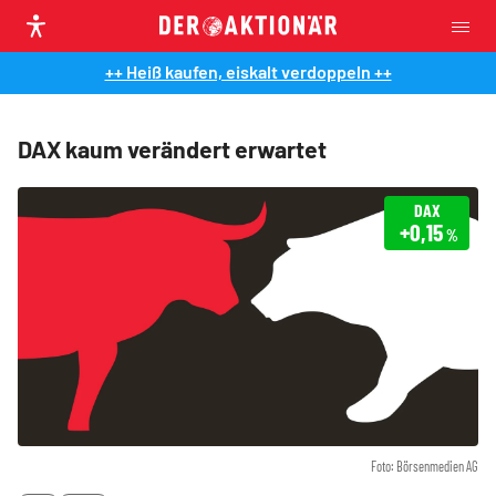
++ Heiß kaufen, eiskalt verdoppeln ++
DAX kaum verändert erwartet
DAX
+0,15
%
Foto: Börsenmedien AG