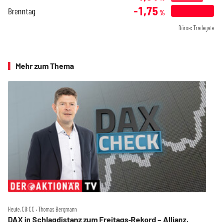
-1,75
Brenntag
%
Börse: Tradegate
Mehr zum Thema
Heute, 09:00 ‧ Thomas Bergmann
DAX in Schlagdistanz zum Freitags‑Rekord – Allianz,