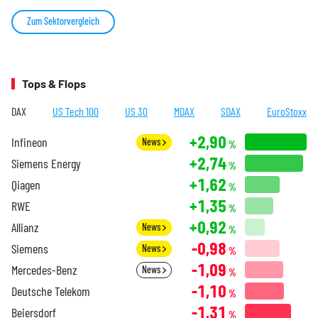
Zum Sektorvergleich
Tops & Flops
DAX
US Tech 100
US 30
MDAX
SDAX
EuroStoxx
+2,90
Infineon
News
%
+2,74
Siemens Energy
%
+1,62
Qiagen
%
+1,35
RWE
%
+0,92
Allianz
News
%
-0,98
Siemens
News
%
-1,09
Mercedes-Benz
News
%
-1,10
Deutsche Telekom
%
-1,31
Beiersdorf
%