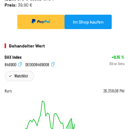
Preis:
39,90 €
Im Shop kaufen
Behandelter Wert
DAX Index
+0,15
%
846900
DE0008469008
Börse:
Xetra
Watchlist
Kurs
26.358,08
Pkt