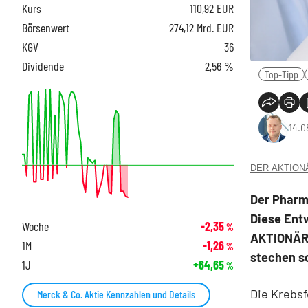
Kurs
110,92
EUR
Börsenwert
274,12 Mrd. EUR
KGV
36
Dividende
2,56 %
Top-Tipp
14.0
DER AKTIONÄR
Der Pharm
Diese Entw
Woche
-2,35
%
AKTIONÄR 
1M
-1,26
%
stechen so
1J
+64,65
%
Die Krebsf
Merck & Co. Aktie Kennzahlen und Details