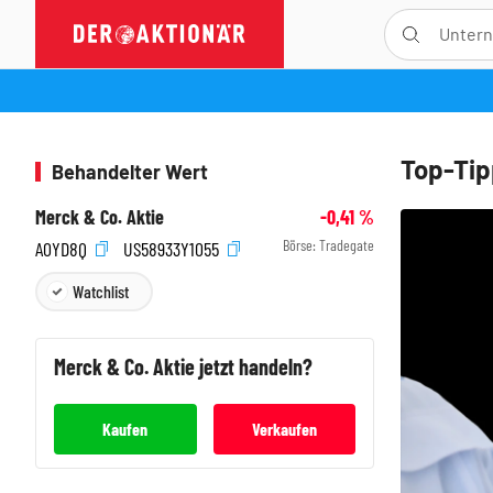
Top-Tip
Behandelter Wert
Merck & Co. Aktie
-0,41
%
Börse:
Tradegate
A0YD8Q
US58933Y1055
Watchlist
Merck & Co.
Aktie jetzt handeln?
Kaufen
Verkaufen