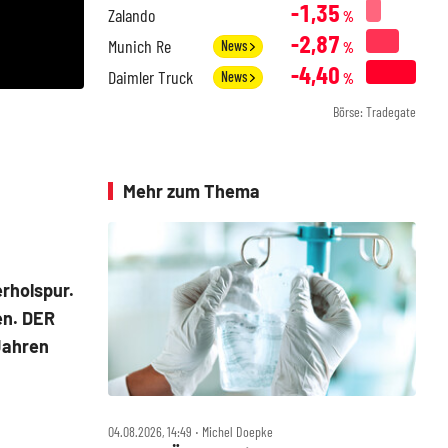
-1,35
Zalando
%
-2,87
Munich Re
News
%
-4,40
Daimler Truck
News
%
Börse: Tradegate
Mehr zum Thema
rholspur.
en. DER
Jahren
n
04.08.2026, 14:49 ‧ Michel Doepke