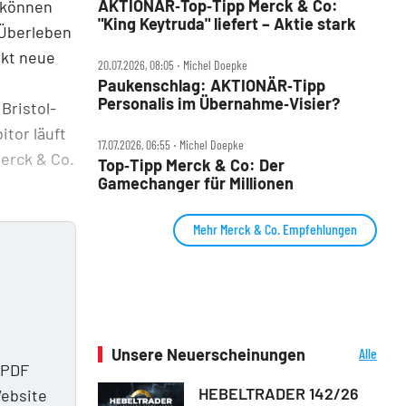
AKTIONÄR‑Top‑Tipp Merck & Co:
 können
"King Keytruda" liefert – Aktie stark
 Überleben
rkt neue
20.07.2026, 08:05 ‧ Michel Doepke
Paukenschlag: AKTIONÄR‑Tipp
Personalis im Übernahme‑Visier?
Bristol-
tor läuft
17.07.2026, 06:55 ‧ Michel Doepke
Merck & Co.
Top‑Tipp Merck & Co: Der
Gamechanger für Millionen
Mehr Merck & Co. Empfehlungen
Unsere Neuerscheinungen
Alle
 PDF
Neuerscheinungen
HEBELTRADER 142/26
Website