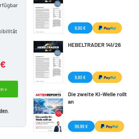
erfügbar
n
9,90 €
ibilität
HEBELTRADER 141/26
 €
9,90 €
en >
Die zweite KI-Welle rollt
an
lden
.
99,99 €