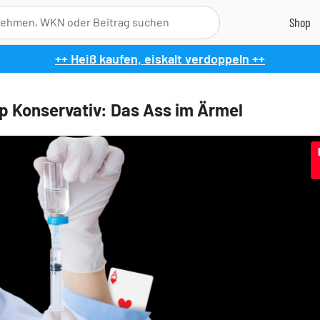
++ Heiß kaufen, eiskalt verdoppeln ++
p Konservativ: Das Ass im Ärmel