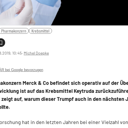
Pharmakonzern
Krebsmittel
8.2019, 10:45
‧
Michel Doepke
 bei Google bevorzugen
akonzern Merck & Co befindet sich operativ auf der Übe
icklung ist auf das Krebsmittel Keytruda zurück­zuführ
zeigt auf, warum dieser Trumpf auch in den nächsten 
llte.
orschung hat in den letzten Jahren bei einer Vielzahl vo