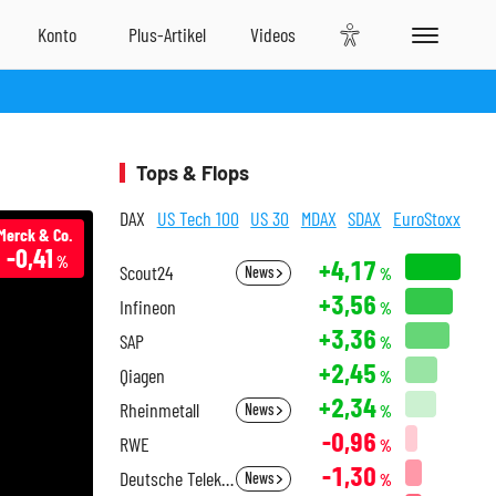
Tops & Flops
DAX
US Tech 100
US 30
MDAX
SDAX
EuroStoxx
Merck & Co.
-0,41
%
+4,17
Scout24
News
%
+3,56
Infineon
%
+3,36
SAP
%
+2,45
Qiagen
%
+2,34
Rheinmetall
News
%
-0,96
RWE
%
-1,30
Deutsche Telekom
News
%