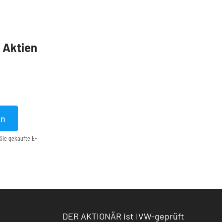
5 Aktien
en
Sie gekaufte E-
DER AKTIONÄR ist IVW-geprüft