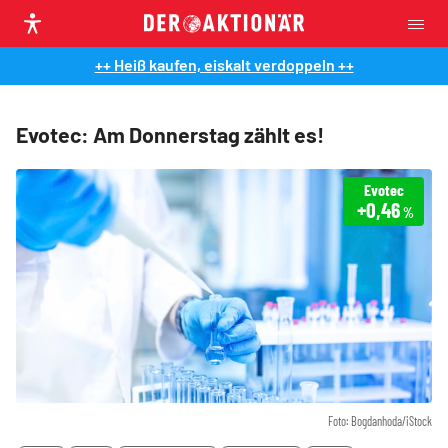
++ Heiß kaufen, eiskalt verdoppeln ++
Evotec: Am Donnerstag zählt es!
Evotec
+0,46
%
Foto: Bogdanhoda/iStock