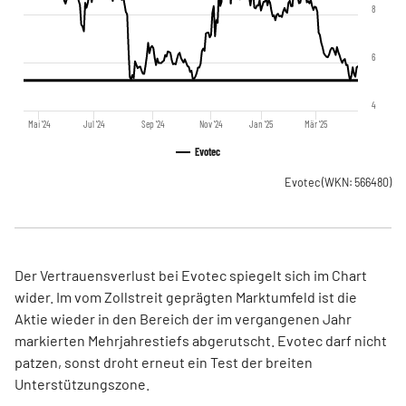
8
6
4
Mai '24
Jul '24
Sep '24
Nov '24
Jan '25
Mär '25
Evotec
Evotec
(WKN: 566480)
Der Vertrauensverlust bei Evotec spiegelt sich im Chart
wider. Im vom Zollstreit geprägten Marktumfeld ist die
Aktie wieder in den Bereich der im vergangenen Jahr
markierten Mehrjahrestiefs abgerutscht. Evotec darf nicht
patzen, sonst droht erneut ein Test der breiten
Unterstützungszone.