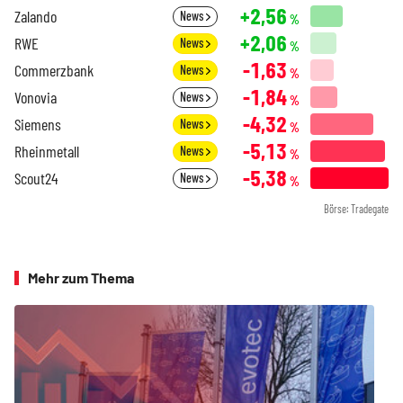
+2,56
Zalando
News
%
+2,06
RWE
News
%
-1,63
Commerzbank
News
%
-1,84
Vonovia
News
%
-4,32
Siemens
News
%
-5,13
Rheinmetall
News
%
-5,38
Scout24
News
%
Börse: Tradegate
Mehr zum Thema