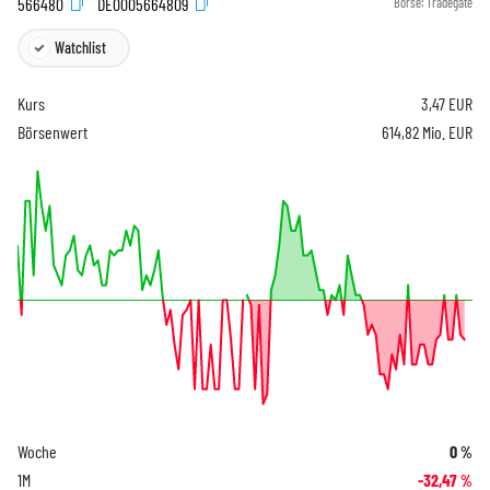
566480
DE0005664809
Börse:
Tradegate
Watchlist
Kurs
3,47
EUR
Börsenwert
614,82 Mio. EUR
Woche
0
%
1M
-32,47
%