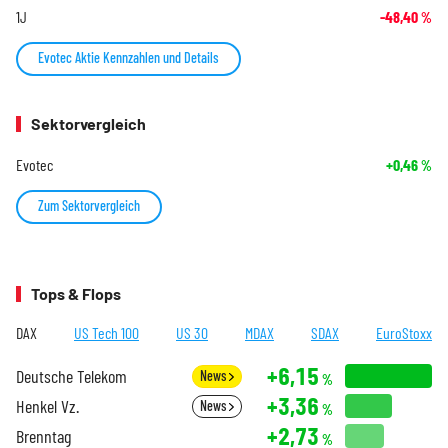
1J
-48,40
%
Evotec Aktie Kennzahlen und Details
Sektorvergleich
Evotec
+0,46
%
Zum Sektorvergleich
Tops & Flops
DAX
US Tech 100
US 30
MDAX
SDAX
EuroStoxx
+6,15
Deutsche Telekom
News
%
+3,36
Henkel Vz.
News
%
+2,73
Brenntag
%