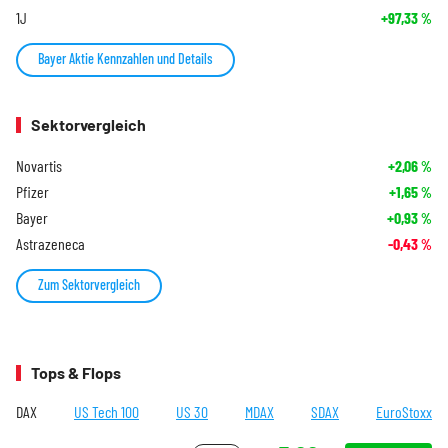
1J
+97,33
%
Bayer Aktie Kennzahlen und Details
Sektorvergleich
Novartis
+2,06
%
Pfizer
+1,65
%
Bayer
+0,93
%
Astrazeneca
-0,43
%
Zum Sektorvergleich
Tops & Flops
DAX
US Tech 100
US 30
MDAX
SDAX
EuroStoxx