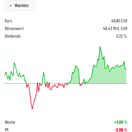
Watchlist
Kurs
49,90
EUR
Börsenwert
48,43 Mrd. EUR
Dividende
0,22 %
Woche
+2,00
%
1M
-2,99
%