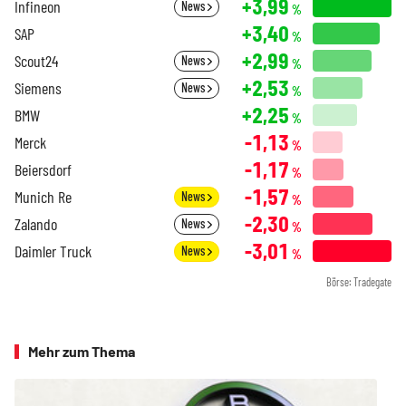
+3,99
Infineon
News
%
+3,40
SAP
%
+2,99
Scout24
News
%
+2,53
Siemens
News
%
+2,25
BMW
%
-1,13
Merck
%
-1,17
Beiersdorf
%
-1,57
Munich Re
News
%
-2,30
Zalando
News
%
-3,01
Daimler Truck
News
%
Börse: Tradegate
Mehr zum Thema