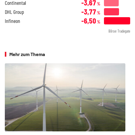
-3,67
Continental
%
-3,77
DHL Group
%
-6,50
Infineon
%
Börse: Tradegate
Mehr zum Thema