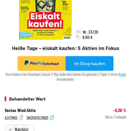
Nr. 33/26
8,90 €
Heiße Tage – eiskalt kaufen: 5 Aktien im Fokus
Im Shop kaufen
Sofortkauf
Sie erhalten einen Download-Link per E-Mail. Außerdem können Sie gekaufte E-Paper in Ihrem
Konto
herunterladen.
Behandelter Wert
Vestas Wind Aktie
-2,36
%
A3CMNS
DK0061539921
Börse:
Tradegate
Watchlist