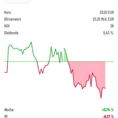
Kurs
23,02
EUR
Börsenwert
23,25 Mrd. EUR
KGV
28
Dividende
0,43 %
Woche
+5,74
%
1M
-6,17
%