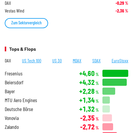
DAX
-0,29
%
Vestas Wind
-2,36
%
Zum Sektorvergleich
Tops & Flops
DAX
US Tech 100
US 30
MDAX
SDAX
EuroStoxx
+4,60
Fresenius
%
+4,32
Beiersdorf
%
+2,28
Bayer
%
+1,34
MTU Aero Engines
%
+1,32
Deutsche Börse
%
-2,35
Vonovia
%
-2,72
Zalando
%