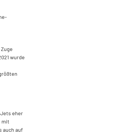
ne-
m Zuge
 2021 wurde
 größten
 Jets eher
s mit
s auch auf