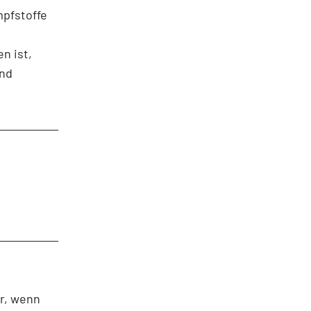
mpfstoffe
n ist,
und
r, wenn