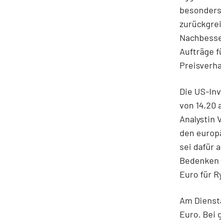
besonders
zurückgre
Nachbesser
Aufträge f
Preisverh
Die US-Inv
von 14,20 
Analystin
den europä
sei dafür 
Bedenken ä
Euro für R
Am Diensta
Euro. Bei 