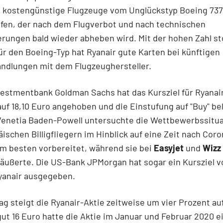
 kostengünstige Flugzeuge vom Unglückstyp Boeing 73
ifen, der nach dem Flugverbot und nach technischen
ungen bald wieder abheben wird. Mit der hohen Zahl st
ür den Boeing-Typ hat Ryanair gute Karten bei künftigen
andlungen mit dem Flugzeughersteller.
estmentbank Goldman Sachs hat das Kursziel für Ryanai
auf 18,10 Euro angehoben und die Einstufung auf "Buy" be
 Venetia Baden-Powell untersuchte die Wettbewerbssitua
ischen Billigfliegern im Hinblick auf eine Zeit nach Coro
am besten vorbereitet, während sie bei
Easyjet
und
Wizz 
ußerte. Die US-Bank JPMorgan hat sogar ein Kursziel v
yanair ausgegeben.
g steigt die Ryanair-Aktie zeitweise um vier Prozent auf
gut 16 Euro hatte die Aktie im Januar und Februar 2020 e