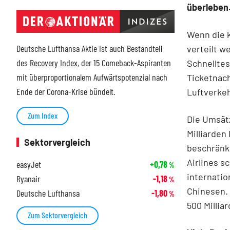
überleben
Wenn die k
Deutsche Lufthansa Aktie ist auch Bestandteil
verteilt w
des
Recovery Index
, der 15 Comeback-Aspiranten
Schnelltes
mit überproportionalem Aufwärtspotenzial nach
Ticketnac
Ende der Corona-Krise bündelt.
Luftverke
Zum Index
Die Umsät
Milliarden 
Sektorvergleich
beschränkt
Airlines s
easyJet
+0,78
%
internatio
Ryanair
-1,18
%
Chinesen. 
Deutsche Lufthansa
-1,80
%
500 Millia
Zum Sektorvergleich