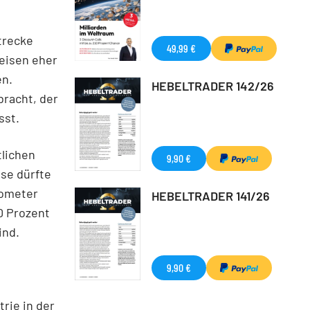
strecke
49,99 €
Reisen eher
en.
HEBELTRADER 142/26
bracht, der
sst.
tlichen
9,90 €
se dürfte
rometer
HEBELTRADER 141/26
0 Prozent
ind.
9,90 €
trie in der