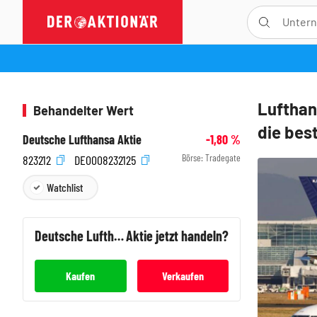
Lufthan
Behandelter Wert
die bes
Deutsche Lufthansa Aktie
-1,80
%
Börse:
Tradegate
823212
DE0008232125
Watchlist
Deutsche Lufthansa
Aktie jetzt handeln?
Kaufen
Verkaufen