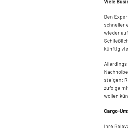
Viele Busi
Den Expert
schneller 
wieder au
Schließlic
künftig vi
Allerdings
Nachholbe
steigen: 
zufolge mi
wollen kün
Cargo-Ums
Ihre Relev