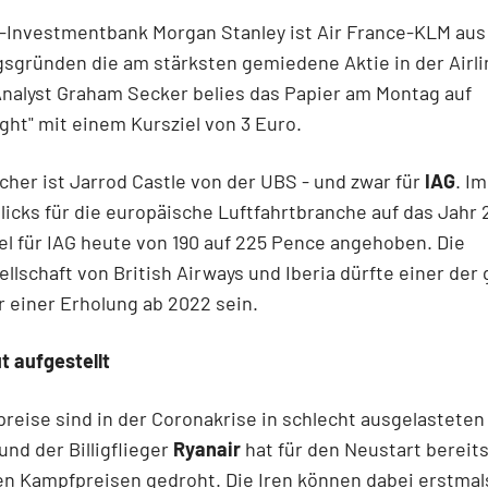
S-Investmentbank Morgan Stanley ist Air France-KLM aus
sgründen die am stärksten gemiedene Aktie in der Airli
nalyst Graham Secker belies das Papier am Montag auf
ht" mit einem Kursziel von 3 Euro.
cher ist Jarrod Castle von der UBS - und zwar für
IAG
. I
licks für die europäische Luftfahrtbranche auf das Jahr
el für IAG heute von 190 auf 225 Pence angehoben. Die
llschaft von British Airways und Iberia dürfte einer der
 einer Erholung ab 2022 sein.
t aufgestellt
preise sind in der Coronakrise in schlecht ausgelasteten
nd der Billigflieger
Ryanair
hat für den Neustart bereit
n Kampfpreisen gedroht. Die Iren können dabei erstmal