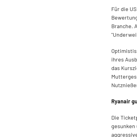
Für die U
Bewertung
Branche. A
"Underweig
Optimistis
ihres Ausb
das Kurszi
Muttergese
Nutznießer
Ryanair gu
Die Ticket
gesunken u
aggressive