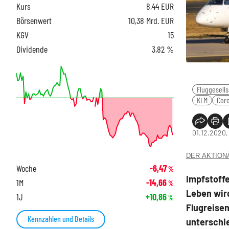
Kurs
8,44
EUR
Börsenwert
10,38 Mrd. EUR
KGV
15
Dividende
3,82 %
Fluggesells
KLM
Cor
01.12.2020,
DER AKTIONÄR
Woche
-6,47
%
Impfstoffe
1M
-14,66
%
Leben wird
1J
+10,86
%
Flugreisen
Kennzahlen und Details
unterschie