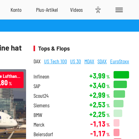
ine hat
Tops & Flops
DAX
US Tech 100
US 30
MDAX
SDAX
EuroStoxx
+3,99
Deutsche Lufthansa
Infineon
%
,80
+3,40
%
SAP
%
+2,99
Scout24
%
+2,53
Siemens
%
+2,25
BMW
%
-1,13
Merck
%
-1,17
Beiersdorf
%