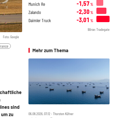
-1,57
Munich Re
%
-2,30
Zalando
%
-3,01
Daimler Truck
%
Börse: Tradegate
Foto: Google
France
Mehr zum Thema
schaftliche
h
lines sind
, um zu
06.08.2026, 07:12 ‧ Thorsten Küfner