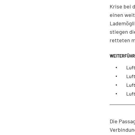
Krise bei 
einen weit
Lademöglic
stiegen di
retteten m
Luf
Luf
Luft
Luf
Die Passa
Verbindung