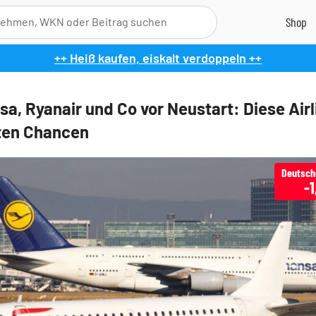
++ Heiß kaufen, eiskalt verdoppeln ++
sa, Ryanair und Co vor Neustart: Diese Airl
ten Chancen
-1