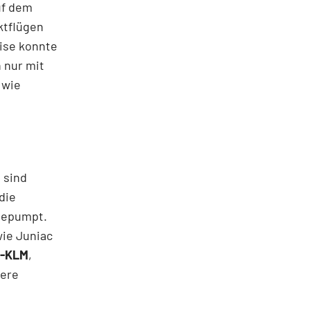
uf dem
ktflügen
ise konnte
 nur mit
 wie
 sind
die
 gepumpt.
wie Juniac
e-KLM
,
tere