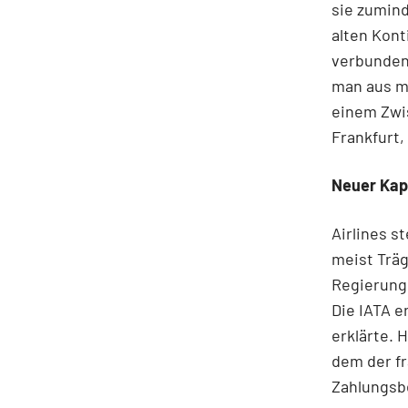
sie zumind
alten Kont
verbunden,
man aus me
einem Zwi
Frankfurt,
Neuer Kap
Airlines s
meist Träg
Regierunge
Die IATA e
erklärte. 
dem der fr
Zahlungsbe