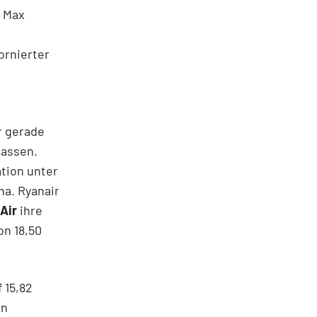
7 Max
ornierter
r gerade
lassen.
tion unter
na. Ryanair
Air
ihre
on 18,50
 15,82
in