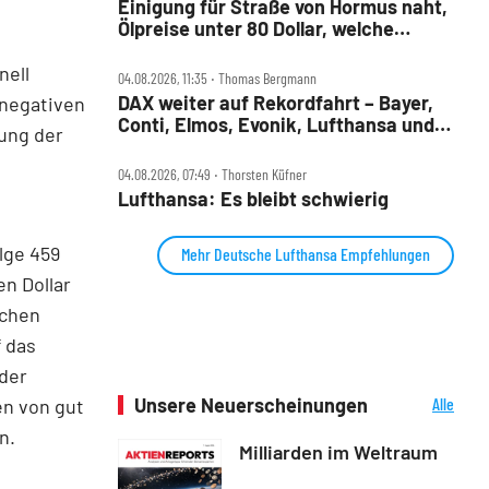
Einigung für Straße von Hormus naht,
Ölpreise unter 80 Dollar, welche
Aktien profitieren jetzt?
nell
04.08.2026, 11:35 ‧ Thomas Bergmann
DAX weiter auf Rekordfahrt – Bayer,
 negativen
Conti, Elmos, Evonik, Lufthansa und
lung der
Nordex im Check
04.08.2026, 07:49 ‧ Thorsten Küfner
Lufthansa: Es bleibt schwierig
lge 459
Mehr Deutsche Lufthansa Empfehlungen
en Dollar
schen
f das
oder
Unsere Neuerscheinungen
Alle
en von gut
Neuerscheinungen
n.
Milliarden im Weltraum