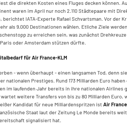
est die direkten Kosten eines Fluges decken können. A
inent waren im April nur noch 2.110 Städtepaare mit Dire
 berichtet IATA-Experte Rafael Schvartsman. Vor der Kr
hr als 9.000 Destinationen wählen. Etliche Ziele werden
schenstopp zu erreichen sein, was zunächst Drehkreuze
 Paris oder Amsterdam stützen dürfte.
italbedarf für Air France-KLM
terben - wenn überhaupt - einen langsamen Tod, denn sie
er nationalen Prestiges. Rund 173 Milliarden Euro haben 
n im laufenden Jahr bereits in ihre nationalen Airlines
rwartet weitere Transfers von bis zu 80 Milliarden Euro, 
Heißer Kandidat für neue Milliardenspritzen ist
Air Franc
anzösische Staat laut der Zeitung Le Monde bereits wei
reitschaft signalisiert hat.