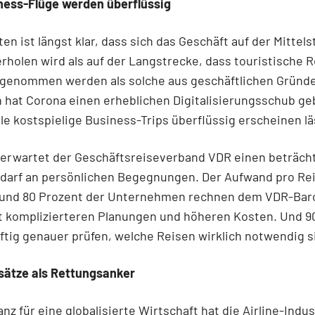
ness-Flüge werden überflüssig
en ist längst klar, dass sich das Geschäft auf der Mittel
erholen wird als auf der Langstrecke, dass touristische 
fgenommen werden als solche aus geschäftlichen Gründ
h hat Corona einen erheblichen Digitalisierungsschub ge
ele kostspielige Business-Trips überflüssig erscheinen lä
 erwartet der Geschäftsreiseverband VDR einen beträch
darf an persönlichen Begegnungen. Der Aufwand pro Rei
Rund 80 Prozent der Unternehmen rechnen dem VDR-Ba
t komplizierteren Planungen und höheren Kosten. Und 9
ftig genauer prüfen, welche Reisen wirklich notwendig s
ätze als Rettungsanker
anz für eine globalisierte Wirtschaft hat die Airline-Indus