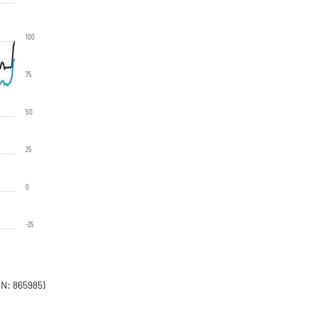
100
75
50
25
0
-25
N: 865985)