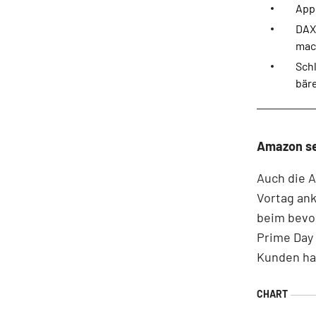
Appl
DAX
mac
Sch
bär
Amazon set
Auch die 
Vortag ank
beim bevor
Prime Day 
Kunden hab