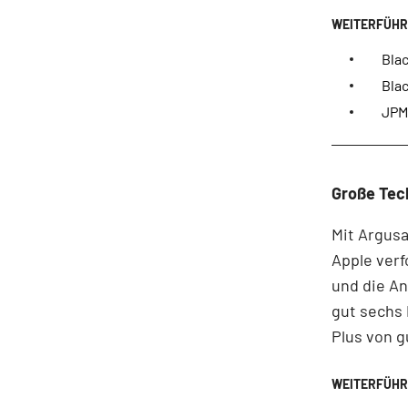
Blac
Blac
JPM
Große Tec
Mit Argus
Apple verf
und die An
gut sechs 
Plus von g