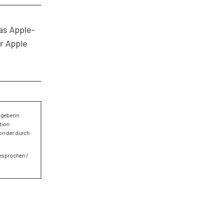
as Apple-
r Apple
sgeberin
tion
on der durch
besprochen /