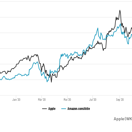
Jan '20
Mär '20
Mai '20
Jul '20
Sep '20
Apple
Amazon.com
Aktie
Apple
(WK