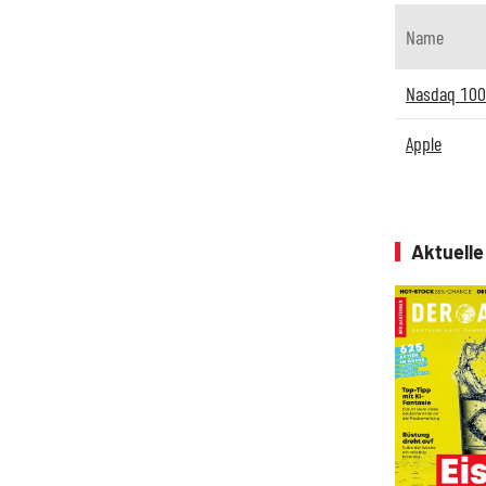
Name
Nasdaq 100
Apple
Aktuell