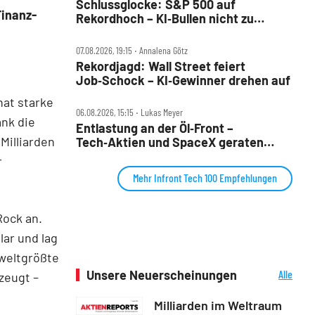
Schlussglocke: S&P 500 auf
Finanz-
Rekordhoch – KI‑Bullen nicht zu
stoppen
07.08.2026, 19:15 ‧ Annalena Götz
Rekordjagd: Wall Street feiert
Job‑Schock – KI‑Gewinner drehen auf
hat starke
06.08.2026, 15:15 ‧ Lukas Meyer
ank die
Entlastung an der Öl‑Front –
Milliarden
Tech‑Aktien und SpaceX geraten
unter Druck
r
Mehr Infront Tech 100 Empfehlungen
Rock an.
lar und lag
 weltgrößte
Unsere Neuerscheinungen
Alle
zeugt –
Neuerscheinungen
Milliarden im Weltraum