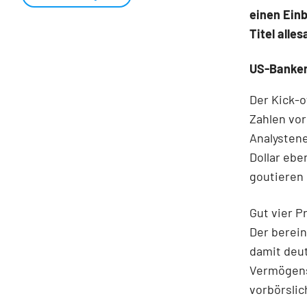
einen Einb
Titel alle
US-Banken
Der Kick-o
Zahlen vor
Analystene
Dollar ebe
goutieren 
Gut vier P
Der berein
damit deut
Vermögensv
vorbörslic