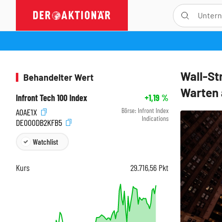
Wall-St
Behandelter Wert
Warten 
Infront Tech 100 Index
+1,19
%
Börse:
Infront Index
A0AE1X
Indications
DE000DB2KFB5
Watchlist
Kurs
29.716,56
Pkt