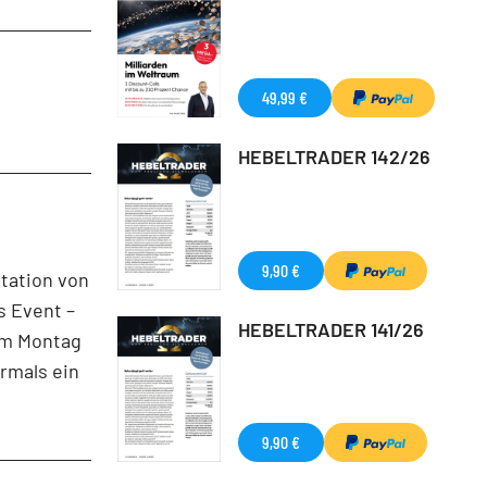
49,99 €
HEBELTRADER 142/26
9,90 €
tation von
s Event –
HEBELTRADER 141/26
 am Montag
rmals ein
9,90 €