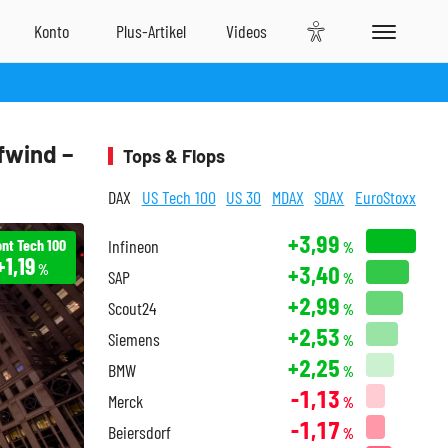
fwind –
Tops & Flops
DAX
US Tech 100
US 30
MDAX
SDAX
EuroStoxx
+3,99
ont Tech 100
Infineon
%
+1,19
+3,40
%
SAP
%
+2,99
Scout24
%
+2,53
Siemens
%
+2,25
BMW
%
-1,13
Merck
%
-1,17
Beiersdorf
%