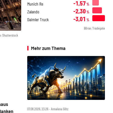
-1,57
Munich Re
%
-2,30
Zalando
%
-3,01
Daimler Truck
%
Börse: Tradegate
o: Shutterstock
Mehr zum Thema
naus
07.08.2026, 23:26 ‧ Annalena Götz
-Banken