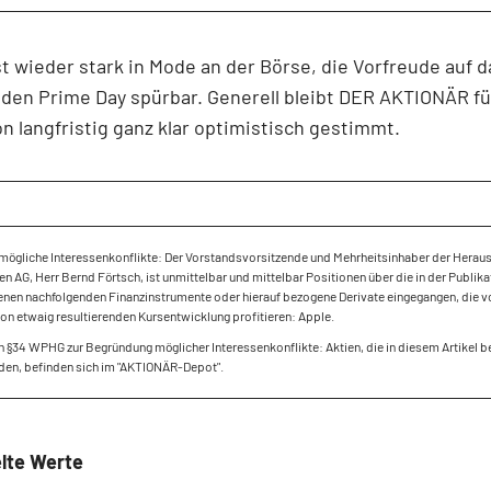
st wieder stark in Mode an der Börse, die Vorfreude auf d
den Prime Day spürbar. Generell bleibt DER AKTIONÄR fü
 langfristig ganz klar optimistisch gestimmt.
mögliche Interessenkonflikte: Der Vorstandsvorsitzende und Mehrheitsinhaber der Herau
 AG, Herr Bernd Förtsch, ist unmittelbar und mittelbar Positionen über die in der Publika
nen nachfolgenden Finanzinstrumente oder hierauf bezogene Derivate eingegangen, die v
ion etwaig resultierenden Kursentwicklung profitieren: Apple.
 §34 WPHG zur Begründung möglicher Interessenkonflikte: Aktien, die in diesem Artikel 
den, befinden sich im "AKTIONÄR-Depot".
lte Werte