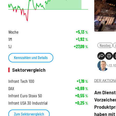
Woche
+5,13
%
1M
+1,92
%
Nasdaq
1J
+27,09
%
Kennzahlen und Details
13.1
Sektorvergleich
Infront Tech 100
+1,19
DER AKTIONÄR
%
DAX
+0,69
%
Am Dienst
Infront Euro Stoxx 50
+0,55
%
Vorzeiche
Infront USA 30 Industrial
+0,25
%
Produktprä
haben mit
Zum Sektorvergleich