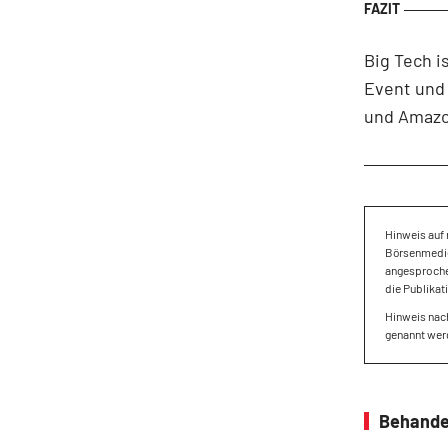
Big Tech i
Event und 
und Amazon
Hinweis auf 
Börsenmedien
angesproche
die Publikat
Hinweis nach
genannt wer
Behande