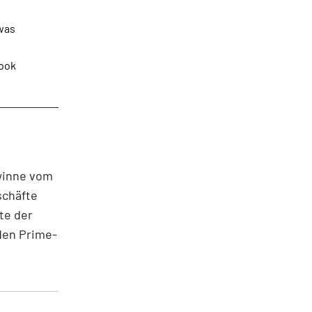
was
book
winne vom
schäfte
te der
 den Prime-