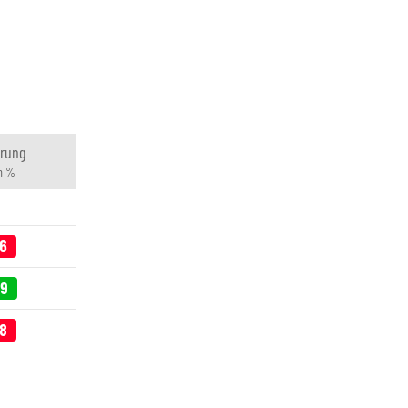
rung
in %
76
59
08