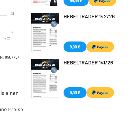
49,99 €
3,5
HEBELTRADER 142/26
3
Mai '22
9,90 €
N: 850775)
HEBELTRADER 141/26
ls einen
9,90 €
ine Preise