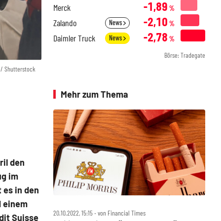
-1,89
Merck
%
-2,10
Zalando
News
%
-2,78
Daimler Truck
News
%
Börse: Tradegate
 / Shutterstock
Mehr zum Thema
ril den
ug im
 es in den
d einem
20.10.2022, 15:15 ‧ von Financial Times
dit Suisse