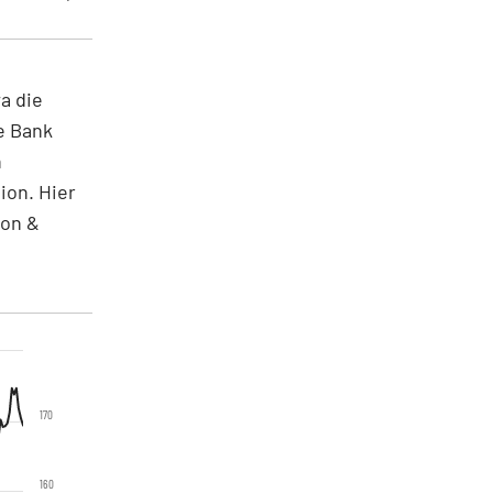
a die
e Bank
n
ion. Hier
son &
170
160