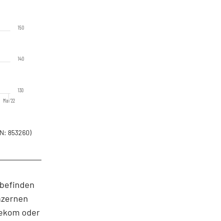
150
140
130
Mai '22
N: 853260)
 befinden
nzernen
lekom oder