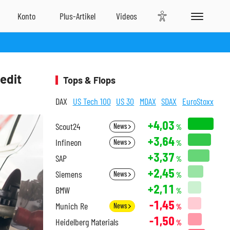
edit
Tops & Flops
DAX
US Tech 100
US 30
MDAX
SDAX
EuroStoxx
+4,03
Scout24
News
%
+3,64
Infineon
News
%
+3,37
SAP
%
+2,45
Siemens
News
%
+2,11
BMW
%
-1,45
Munich Re
News
%
-1,50
Heidelberg Materials
%