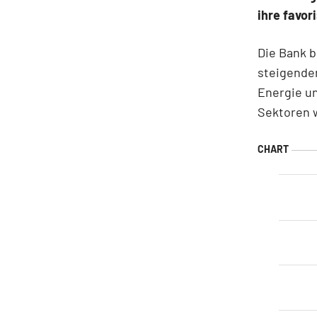
ihre favor
Die Bank b
steigender
Energie u
Sektoren w