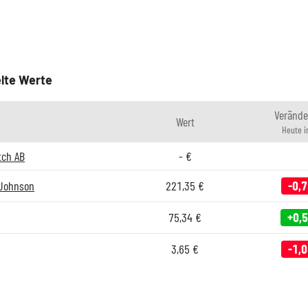
lte Werte
Verände
Wert
Heute 
tch AB
-
€
Johnson
221,35
€
-0,
75,34
€
+0,
3,65
€
-1,