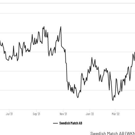
Jul '21
Sep '21
Nov '21
Jan '22
Mär '22
Swedish Match AB
Swedish Match AB
(WKN