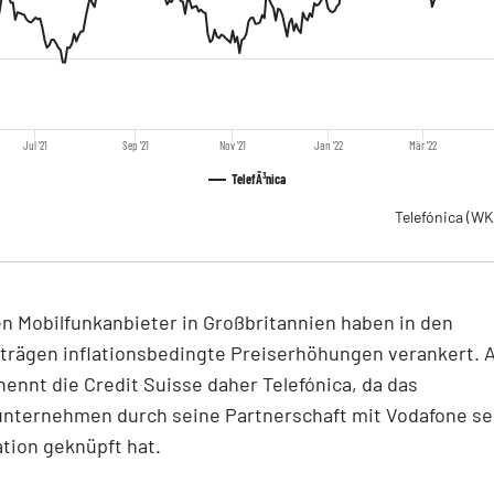
Jul '21
Sep '21
Nov '21
Jan '22
Mär '22
TelefÃ³nica
Telefónica
(WK
n Mobilfunkanbieter in Großbritannien haben in den
trägen inflationsbedingte Preiserhöhungen verankert. A
nennt die Credit Suisse daher Telefónica, da das
unternehmen durch seine Partnerschaft mit Vodafone se
lation geknüpft hat.