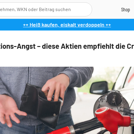
++ Heiß kaufen, eiskalt verdoppeln ++
tions-Angst – diese Aktien empfiehlt die Cr