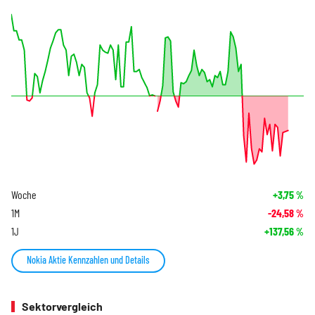
Woche
+3,75
%
1M
-24,58
%
1J
+137,56
%
Nokia Aktie Kennzahlen und Details
Sektorvergleich