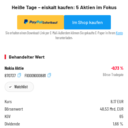
Heiße Tage – eiskalt kaufen: 5 Aktien im Fokus
Im Shop kaufen
Sofortkauf
Sie erhalten einen Download-Link per E-Mail. Außerdem können Sie gekaufte E-Paper in Ihrem
Konto
herunterladen.
Behandelter Wert
Nokia Aktie
-0,73
%
870737
FI0009000681
Börse:
Tradegate
Watchlist
Kurs
8,17
EUR
Börsenwert
48,53 Mrd. EUR
KGV
65
Dividende
1,66 %