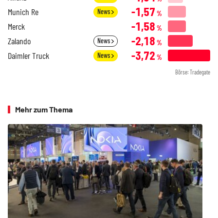
-1,57
Munich Re
News
%
-1,58
Merck
%
-2,18
Zalando
News
%
-3,72
Daimler Truck
News
%
Börse: Tradegate
Mehr zum Thema