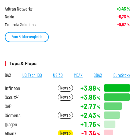
Adtran Networks
+0,43
%
Nokia
-0,73
%
Motorola Solutions
-0,97
%
Zum Sektorvergleich
Tops & Flops
DAX
US Tech 100
US 30
MDAX
SDAX
EuroStoxx
+3,99
Infineon
News
%
+3,96
Scout24
News
%
+2,77
SAP
%
+2,43
Siemens
News
%
+1,76
Qiagen
%
-1,34
Allianz
News
%