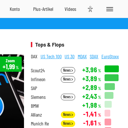
Tops & Flops
DAX
US Tech 100
US 30
MDAX
SDAX
EuroStoxx
Zoom
+1,99
%
+3,96
Scout24
News
%
+3,89
Infineon
News
%
+2,89
SAP
%
+2,43
Siemens
News
%
+1,98
BMW
%
-1,41
Allianz
News
%
-1,61
Munich Re
News
%