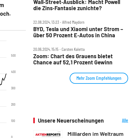
Wall‑Street‑Ausblick: Macht Powell
im
die Zins‑Fantasie zunichte?
hoch.
22.08.2024, 13:23 ‧ Alfred Maydorn
BYD, Tesla und Xiaomi unter Strom –
über 50 Prozent E‑Autos in China
20.06.2024, 15:15 ‧ Carsten Kaletta
Zoom: Chart des Grauens bietet
500
Chance auf 52,1 Prozent Gewinn
400
Mehr Zoom Empfehlungen
300
200
Unsere Neuerscheinungen
Alle
100
Neuerscheinungen
Milliarden im Weltraum
0