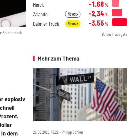
-1,68
Merck
%
-2,34
Zalando
News
%
-3,55
Daimler Truck
News
%
o: Shutterstock
Börse: Tradegate
Mehr zum Thema
r explosiv
chnell
Prozent.
ollar
22.08.2025, 15:22 ‧ Philipp Schleu
n in dem