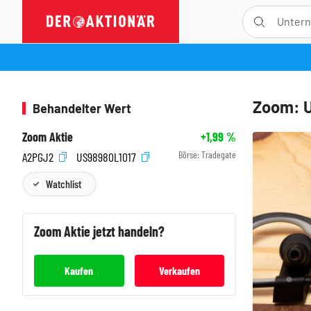
Zoom: U
Behandelter Wert
Zoom Aktie
+1,99
%
Börse:
Tradegate
A2PGJ2
US98980L1017
Watchlist
Zoom
Aktie jetzt handeln?
Kaufen
Verkaufen