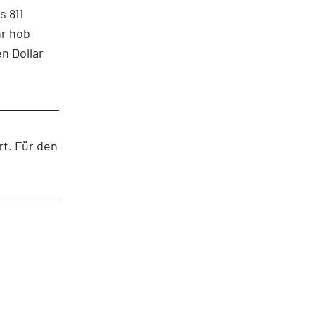
s 811
hr hob
en Dollar
rt. Für den