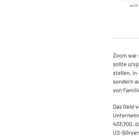
Jan '20
Zoom war m
sollte ur
stellen. I
sondern au
von Famili
Das Geld v
Unternehme
433.700, d
US-Börsens