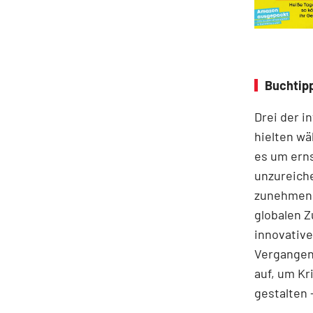
Buchtipp
Drei der i
hielten w
es um ern
unzureiche
zunehmend
globalen Z
innovative
Vergangen
auf, um Kr
gestalten 