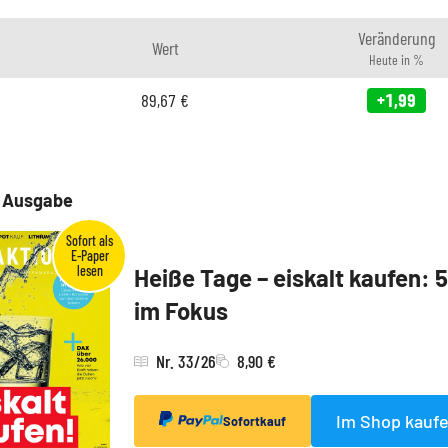
Veränderung
Wert
Heute in %
89,67
€
+1,99
e Ausgabe
Heiße Tage – eiskalt kaufen: 
im Fokus
Nr. 33/26
8,90 €
Im Shop kauf
Sofortkauf