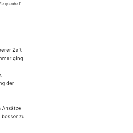
Sie gekaufte E-
erer Zeit
Immer ging
,
e,
ng der
n Ansätze
 besser zu