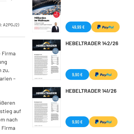
: A2PGJ2)
49,99 €
HEBELTRADER 142/26
e Firma
ung
 zu,
9,90 €
arien –
HEBELTRADER 141/26
rößeren
stieg auf
oom nach
9,90 €
e Firma