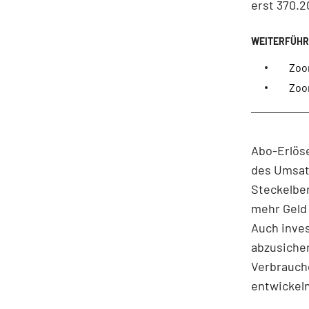
erst 370.2
Zoo
Zoom
Abo-Erlös
des Umsat
Steckelber
mehr Geld 
Auch inves
abzusicher
Verbrauche
entwickeln