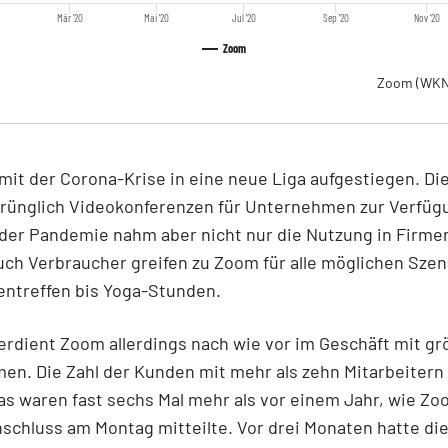
Mär '20
Mai '20
Jul '20
Sep '20
Nov '20
Zoom
Zoom
(WKN
it der Corona-Krise in eine neue Liga aufgestiegen. Di
sprünglich Videokonferenzen für Unternehmen zur Verfüg
n der Pandemie nahm aber nicht nur die Nutzung in Firmen
ch Verbraucher greifen zu Zoom für alle möglichen Szen
entreffen bis Yoga-Stunden.
erdient Zoom allerdings nach wie vor im Geschäft mit g
n. Die Zahl der Kunden mit mehr als zehn Mitarbeitern 
as waren fast sechs Mal mehr als vor einem Jahr, wie Z
chluss am Montag mitteilte. Vor drei Monaten hatte di