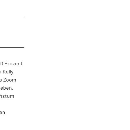
80 Prozent
 Kelly
ss Zoom
geben.
chstum
len