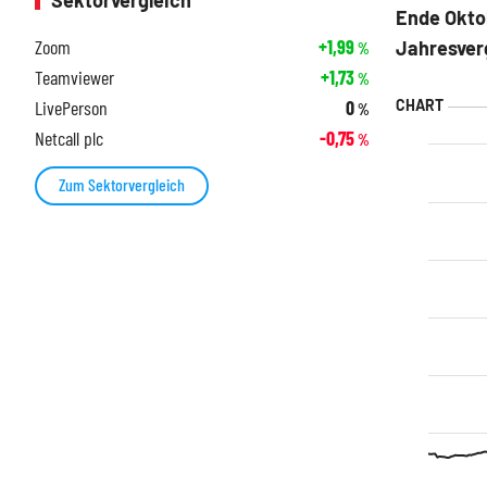
Sektorvergleich
Ende Okto
Zoom
+1,99
Jahresverg
%
Teamviewer
+1,73
%
LivePerson
0
%
Netcall plc
-0,75
%
Zum Sektorvergleich