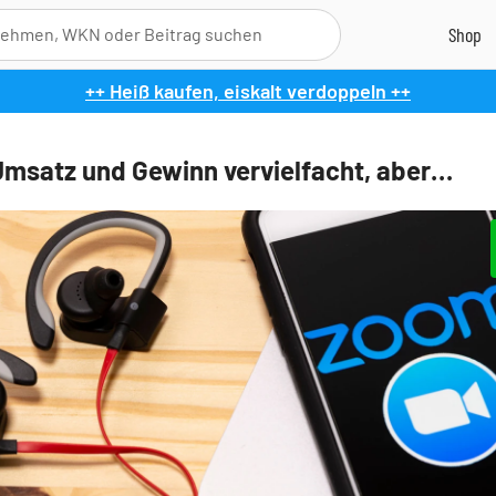
++ Heiß kaufen, eiskalt verdoppeln ++
msatz und Gewinn vervielfacht, aber…