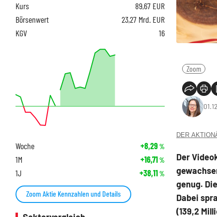
Kurs
89,67
EUR
Börsenwert
23,27 Mrd. EUR
KGV
16
Zoom
01.1
DER AKTIONÄR
Woche
+8,29
%
Der Video
1M
+16,71
%
gewachsen
1J
+38,11
%
genug. Die
Zoom Aktie Kennzahlen und Details
Dabei spra
(139,2 Mil