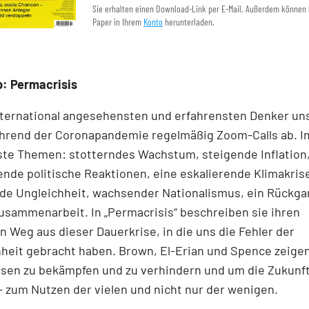
Sie erhalten einen Download-Link per E-Mail. Außerdem können 
Paper in Ihrem
Konto
herunterladen.
: Permacrisis
nternational angesehensten und erfahrensten Denker uns
ährend der Coronapandemie regelmäßig Zoom-Calls ab. 
ste Themen: stotterndes Wachstum, steigende Inflation
nde politische Reaktionen, eine eskalierende Klimakris
e Ungleichheit, wachsender Nationalismus, ein Rückga
usammenarbeit. In „Permacrisis“ beschreiben sie ihren
n Weg aus dieser Dauerkrise, in die uns die Fehler der
heit gebracht haben. Brown, El-Erian und Spence zeige
isen zu bekämpfen und zu verhindern und um die Zukunft
– zum Nutzen der vielen und nicht nur der wenigen.