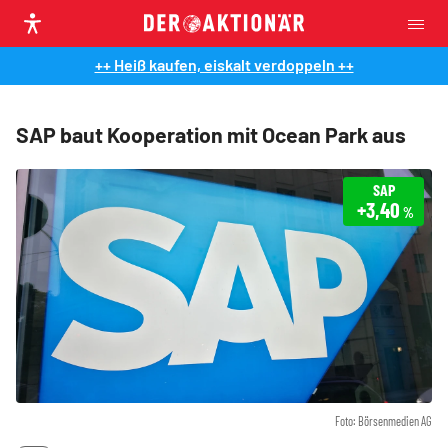
++ Heiß kaufen, eiskalt verdoppeln ++
SAP baut Kooperation mit Ocean Park aus
SAP
+3,40
%
Foto: Börsenmedien AG