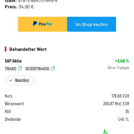
ISBN:
978-3-86470-949-4
Preis:
34,90 €
Im Shop kaufen
Behandelter Wert
SAP Aktie
+3,40
%
716460
DE0007164600
Börse:
Tradegate
Watchlist
Kurs
178,66
EUR
Börsenwert
200,87 Mrd. EUR
KGV
25
Dividende
1,45 %