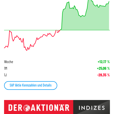
Woche
+12,17
%
1M
+25,06
%
1J
-28,35
%
SAP Aktie Kennzahlen und Details