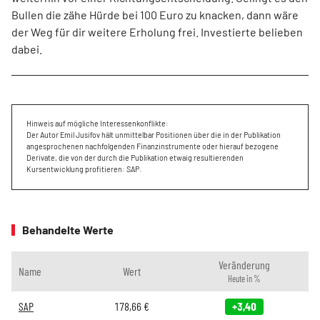
Bullen die zähe Hürde bei 100 Euro zu knacken, dann wäre
der Weg für dir weitere Erholung frei. Investierte belieben
dabei.
Hinweis auf mögliche Interessenkonflikte:
Der Autor Emil Jusifov hält unmittelbar Positionen über die in der Publikation
angesprochenen nachfolgenden Finanzinstrumente oder hierauf bezogene
Derivate, die von der durch die Publikation etwaig resultierenden
Kursentwicklung profitieren: SAP.
Behandelte Werte
Veränderung
Name
Wert
Heute in %
SAP
178,66
€
+3,40