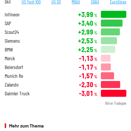
DAX
US Tech 100
US 30
MDAX
SDAX
EuroStoxx
+3,99
Infineon
%
+3,40
SAP
%
+2,99
Scout24
%
+2,53
Siemens
%
+2,25
BMW
%
-1,13
Merck
%
-1,17
Beiersdorf
%
-1,57
Munich Re
%
-2,30
Zalando
%
-3,01
Daimler Truck
%
Börse: Tradegate
Mehr zum Thema