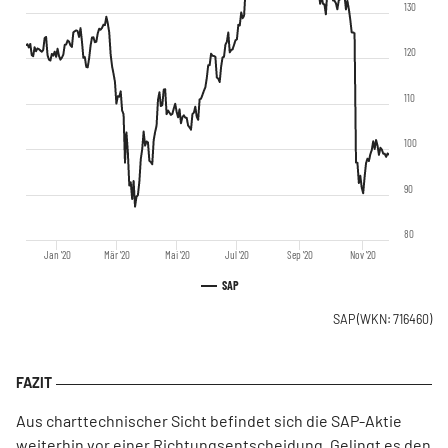
130
120
110
100
90
80
Jan '20
Mär '20
Mai '20
Jul '20
Sep '20
Nov '20
SAP
SAP
(WKN: 716460)
Aus charttechnischer Sicht befindet sich die SAP-Aktie
weiterhin vor einer Richtungsentscheidung. Gelingt es den