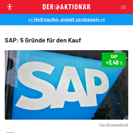
++ Heiß kaufen, eiskalt verdoppeln ++
SAP: 5 Gründe für den Kauf
SAP
+3,40
%
Foto: Börsenmedien AG