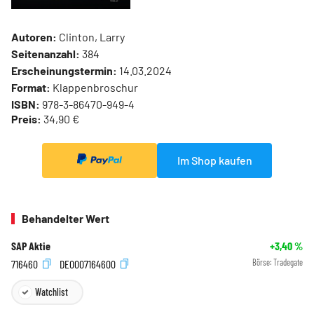
Autoren:
Clinton, Larry
Seitenanzahl:
384
Erscheinungstermin:
14.03.2024
Format:
Klappenbroschur
ISBN:
978-3-86470-949-4
Preis:
34,90 €
Im Shop kaufen
Behandelter Wert
SAP Aktie
+3,40
%
716460
DE0007164600
Börse:
Tradegate
Watchlist