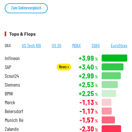
Zum Sektorvergleich
Tops & Flops
DAX
US Tech 100
US 30
MDAX
SDAX
EuroStoxx
+3,99
Infineon
%
+3,40
SAP
News
%
+2,99
Scout24
%
+2,53
Siemens
%
+2,25
BMW
%
-1,13
Merck
%
-1,17
Beiersdorf
%
-1,57
Munich Re
%
-2,30
Zalando
%