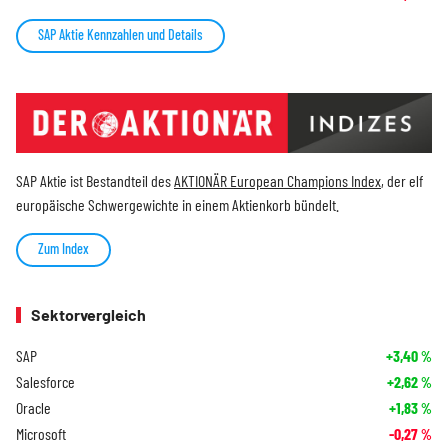
SAP Aktie Kennzahlen und Details
SAP Aktie ist Bestandteil des
AKTIONÄR European Champions Index
, der elf
europäische Schwergewichte in einem Aktienkorb bündelt.
Zum Index
Sektorvergleich
SAP
+3,40
%
Salesforce
+2,62
%
Oracle
+1,83
%
Microsoft
-0,27
%