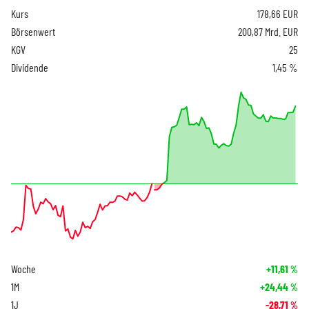
Kurs
178,66
EUR
Börsenwert
200,87 Mrd. EUR
KGV
25
Dividende
1,45 %
Woche
+11,61
%
1M
+24,44
%
1J
-28,71
%