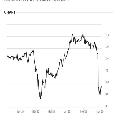
140
130
120
110
100
90
80
Jan '20
Mär '20
Mai '20
Jul '20
Sep '20
Nov '20