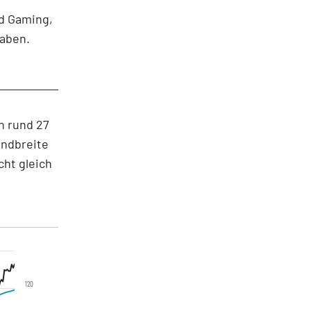
nd Gaming,
haben.
n rund 27
andbreite
cht gleich
120