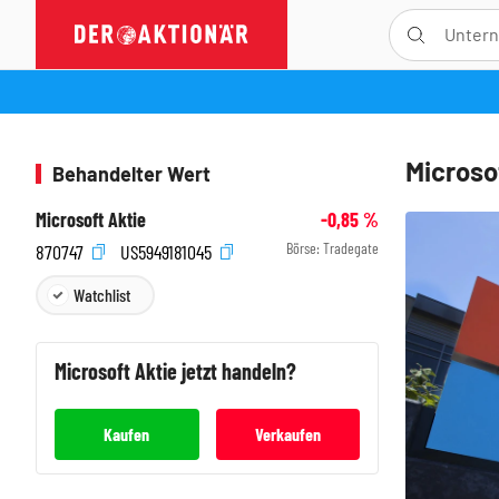
Microso
Behandelter Wert
Microsoft Aktie
-0,85
%
Börse:
Tradegate
870747
US5949181045
Watchlist
Microsoft
Aktie jetzt handeln?
Kaufen
Verkaufen