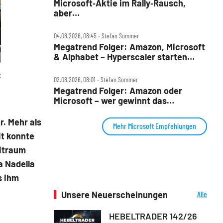
Microsoft‑Aktie im Rally‑Rausch,
aber…
04.08.2026, 08:45 ‧ Stefan Sommer
Megatrend Folger: Amazon, Microsoft
& Alphabet – Hyperscaler starten
wieder durch
t
02.08.2026, 08:01 ‧ Stefan Sommer
Megatrend Folger: Amazon oder
Microsoft – wer gewinnt das
KI‑Rennen?
r. Mehr als
Mehr Microsoft Empfehlungen
it konnte
eitraum
a Nadella
s ihm
Unsere Neuerscheinungen
Alle
Neuerscheinungen
HEBELTRADER 142/26