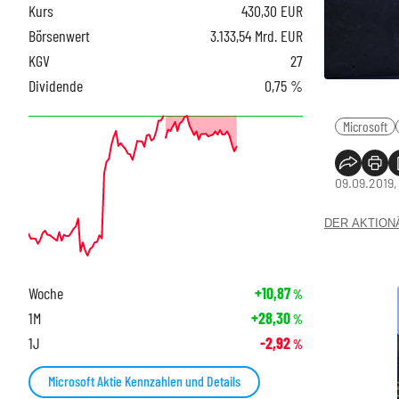
Kurs
430,30
EUR
Börsenwert
3.133,54 Mrd. EUR
KGV
27
Dividende
0,75 %
Microsoft
09.09.2019,
DER AKTIONÄR
Woche
+10,87
%
1M
+28,30
%
1J
-2,92
%
Microsoft Aktie Kennzahlen und Details