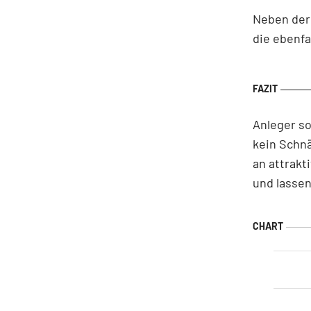
Neben der 
die ebenf
Anleger so
kein Schnä
an attrakt
und lasse