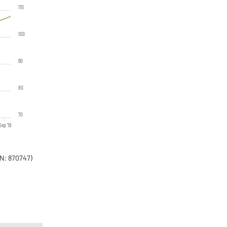
110
100
90
80
70
Sep '19
N: 870747)