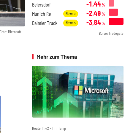
-1,44
Beiersdorf
%
-2,49
Munich Re
News
%
-3,84
Daimler Truck
News
%
Foto: Microsoft
Börse: Tradegate
Mehr zum Thema
Heute, 11:42 ‧ Tim Temp