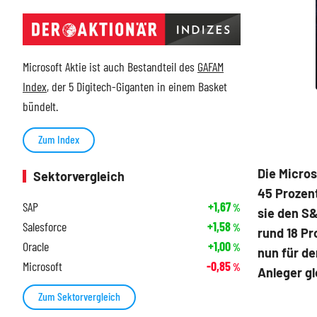
Microsoft Aktie ist auch Bestandteil des
GAFAM
Index
, der 5 Digitech-Giganten in einem Basket
bündelt.
Zum Index
Die Micros
Sektorvergleich
45 Prozent
SAP
+1,67
%
sie den S&
Salesforce
+1,58
%
rund 18 Pr
Oracle
+1,00
%
nun für de
Microsoft
-0,85
%
Anleger g
Zum Sektorvergleich