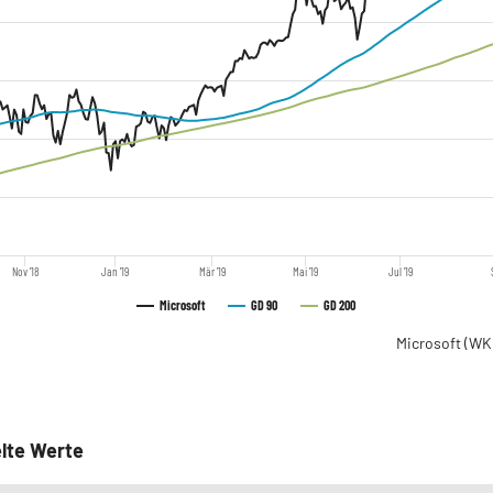
Nov '18
Jan '19
Mär '19
Mai '19
Jul '19
Microsoft
GD 90
GD 200
Microsoft
(WK
lte Werte