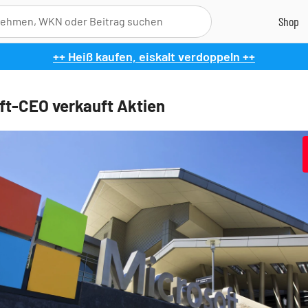
++ Heiß kaufen, eiskalt verdoppeln ++
ft-CEO verkauft Aktien