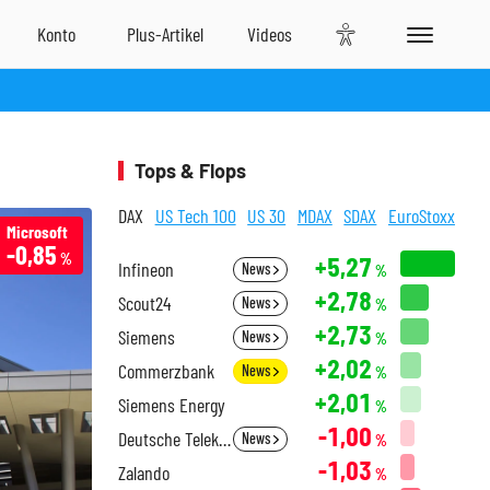
Tops & Flops
DAX
US Tech 100
US 30
MDAX
SDAX
EuroStoxx
Microsoft
-0,85
%
+5,27
Infineon
News
%
+2,78
Scout24
News
%
+2,73
Siemens
News
%
+2,02
Commerzbank
News
%
+2,01
Siemens Energy
%
-1,00
Deutsche Telekom
News
%
-1,03
Zalando
%