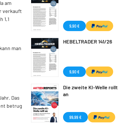
lla am
r verkauft
 1,1
9,90 €
HEBELTRADER 141/26
s kann man
9,90 €
Die zweite KI-Welle rollt
an
Jahr. Das
ent betrug
99,99 €