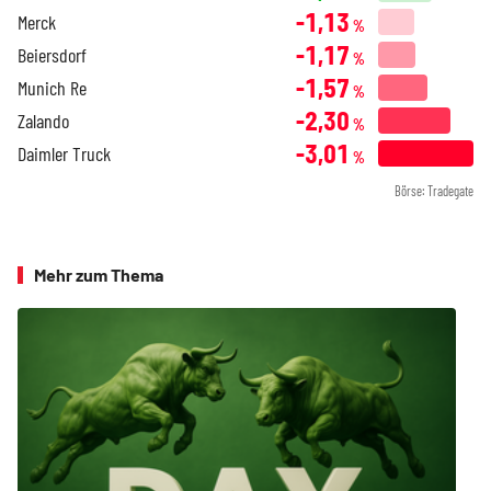
-1,13
Merck
%
-1,17
Beiersdorf
%
-1,57
Munich Re
%
-2,30
Zalando
%
-3,01
Daimler Truck
%
Börse: Tradegate
Mehr zum Thema