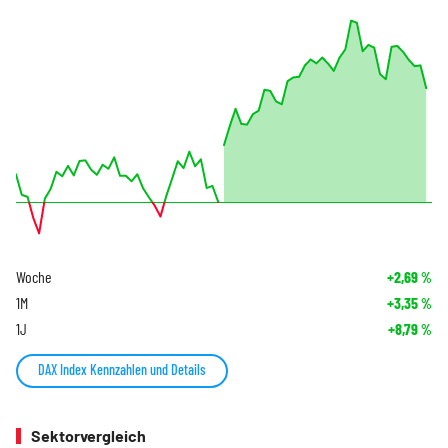
Woche
+2,69
%
1M
+3,35
%
1J
+8,79
%
DAX Index Kennzahlen und Details
Sektorvergleich