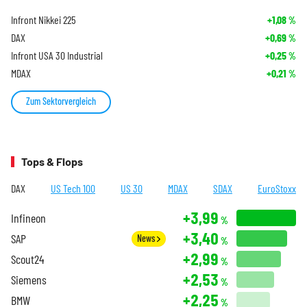
Infront Nikkei 225
+1,08
%
DAX
+0,69
%
Infront USA 30 Industrial
+0,25
%
MDAX
+0,21
%
Zum Sektorvergleich
Tops & Flops
DAX
US Tech 100
US 30
MDAX
SDAX
EuroStoxx
+3,99
Infineon
%
+3,40
SAP
News
%
+2,99
Scout24
%
+2,53
Siemens
%
+2,25
BMW
%