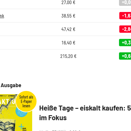
27,00
€
+0,
nk
38,55
€
-1,6
47,42
€
-2,8
16,40
€
+0,
215,20
€
+0,
e Ausgabe
Heiße Tage – eiskalt kaufen: 
im Fokus