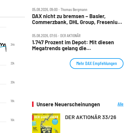
Merck und Commerzbank im Fokus
05.08.2026, 09:00 ‧ Thomas Bergmann
DAX nicht zu bremsen – Basler,
Commerzbank, DHL Group, Fresenius,
Infineon, Vonovia im Check
05.08.2026, 07:55 ‧ DER AKTIONÄR
1.747 Prozent im Depot: Mit diesen
24k
Megatrends gelang die
außergewöhnliche Performance
Mehr DAX Empfehlungen
22k
20k
18k
Unsere Neuerscheinungen
Alle
Neuerscheinungen
DER AKTIONÄR 33/26
16k