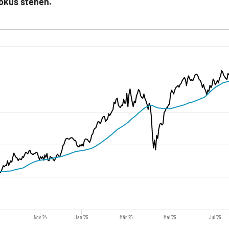
okus stehen.
Nov '24
Jan '25
Mär '25
Mai '25
Jul '25