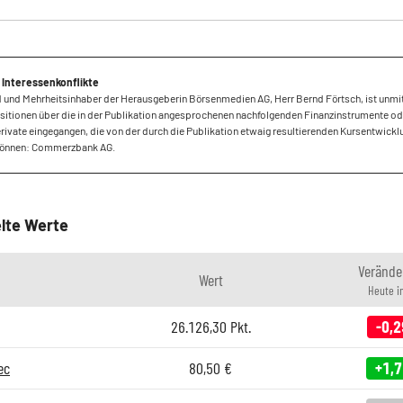
 Interessenkonflikte
 und Mehrheitsinhaber der Herausgeberin Börsenmedien AG, Herr Bernd Förtsch, ist unmi
sitionen über die in der Publikation angesprochenen nachfolgenden Finanzinstrumente od
ivate eingegangen, die von der durch die Publikation etwaig resultierenden Kursentwickl
 können: Commerzbank AG.
lte Werte
Verände
Wert
Heute i
26.126,30
Pkt.
-0,2
ec
80,50
€
+1,