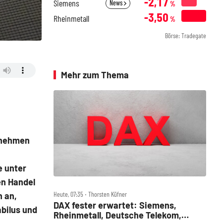
-2,17
Siemens
News
%
-3,50
Rheinmetall
%
Börse: Tradegate
Mehr zum Thema
rnehmen
e unter
en Handel
Heute, 07:35 ‧ Thorsten Küfner
h an,
DAX fester erwartet: Siemens,
bilus und
Rheinmetall, Deutsche Telekom,