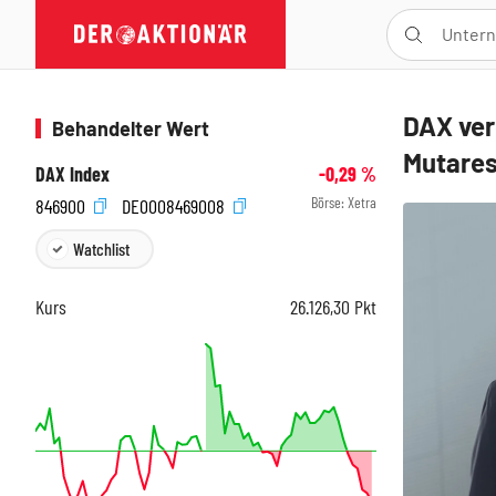
DAX ver
Behandelter Wert
Mutares
DAX Index
-0,29
%
Börse:
Xetra
846900
DE0008469008
Watchlist
Kurs
26.126,30
Pkt