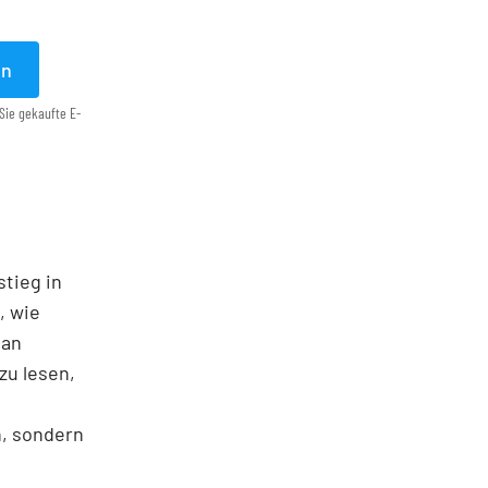
en
Sie gekaufte E-
stieg in
, wie
man
zu lesen,
n, sondern