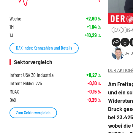
Woche
+2,90
%
1M
+1,64
%
DAX
US-
1J
+10,29
%
DAX Index Kennzahlen und Details
04.0
Sektorvergleich
DER AKTIONÄR
Infront USA 30 Industrial
+0,27
%
Infront Nikkei 225
-0,10
Am Freita
%
MDAX
-0,15
und ein s
%
DAX
-0,29
Widerstan
%
Druck gese
Zum Sektorvergleich
bei 23.42
wobei die