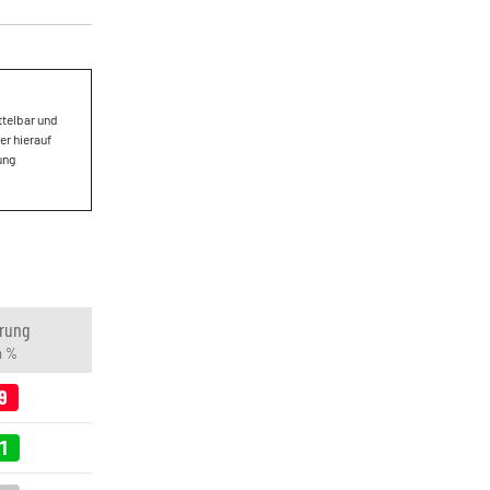
ttelbar und
er hierauf
ung
rung
n %
9
71