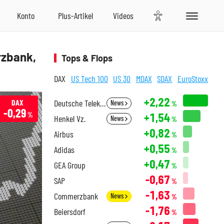
rzbank,
Tops & Flops
DAX
US Tech 100
US 30
MDAX
SDAX
EuroStoxx
+2,22
DAX
Deutsche Telekom
News
%
-0,29
+1,54
%
Henkel Vz.
News
%
+0,82
Airbus
%
+0,55
Adidas
%
+0,47
GEA Group
%
-0,67
SAP
%
-1,63
Commerzbank
News
%
-1,76
Beiersdorf
%