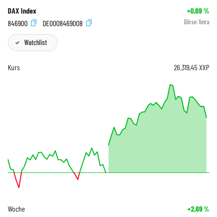
DAX Index
+0,69
%
846900
DE0008469008
Börse:
Xetra
Watchlist
Kurs
26.319,45
XXP
Woche
+2,69
%