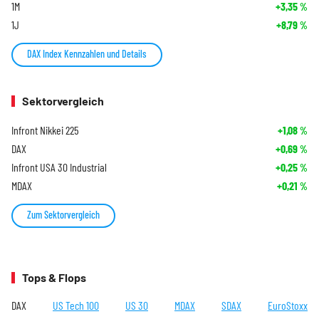
1M
+3,35
%
1J
+8,79
%
DAX Index Kennzahlen und Details
Sektorvergleich
Infront Nikkei 225
+1,08
%
DAX
+0,69
%
Infront USA 30 Industrial
+0,25
%
MDAX
+0,21
%
Zum Sektorvergleich
Tops & Flops
DAX
US Tech 100
US 30
MDAX
SDAX
EuroStoxx