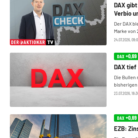
DAX gibt
Verbio u
Der DAX bl
Marke von 
Investitio
24.07.2026, 09
Zölle. Dami
+0,69
DAX
DAX tief
Die Bullen
bisherigen
die psycho
23.07.2026, 18:3
Belastungs
+0,69
DAX
EZB: Zin