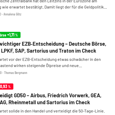
ische Zentralbank hat den Leitzins in der Eurozone am
wie erwartet bestätigt. Damit liegt der für die Geldpolitik
e Einlagensatz weiterhin bei 2,25 Prozent. Von den Märkten
0 ‧ Annalena Götz
weitgehend eingepreist – der DAX ...
+1,71
örse
%
wichtiger EZB‑Entscheidung – Deutsche Börse,
, LPKF, SAP, Sartorius und Traton im Check
artet vor der EZB-Entscheidung etwas schwächer in den
lastend wirken steigende Ölpreise und neue
orgen, zusätzlich haben die Zahlen großer US-
:00 ‧ Thomas Bergmann
ewerte die Anleger nicht durchweg überzeugt. Damit
 ...
-0,93
%
eidigt GD50 – Airbus, Friedrich Vorwerk, GEA,
AG, Rheinmetall und Sartorius im Check
rtet solide in den Handel und verteidigt die 50-Tage-Linie.