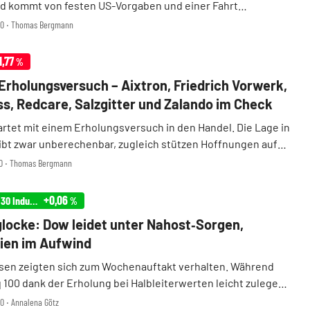
 kommt von festen US-Vorgaben und einer Fahrt
en Berichtssaison. Höhere Ölpreise und die Lage im
:00 ‧ Thomas Bergmann
n bleiben Belastungsfaktoren, treten aber zunäch ...
1,77
%
Erholungsversuch – Aixtron, Friedrich Vorwerk,
s, Redcare, Salzgitter und Zalando im Check
artet mit einem Erholungsversuch in den Handel. Die Lage in
ibt zwar unberechenbar, zugleich stützen Hoffnungen auf
ttlungsbemühungen die Stimmung leicht. Nach zwei
00 ‧ Thomas Bergmann
hen warten Anleger nun stärker auf Impuls ...
+0,06
Infront USA 30 Industrial
%
locke: Dow leidet unter Nahost‑Sorgen,
ien im Aufwind
sen zeigten sich zum Wochenauftakt verhalten. Während
 100 dank der Erholung bei Halbleiterwerten leicht zulegen
lastete die angespannte Lage im Nahen Osten den
00 ‧ Annalena Götz