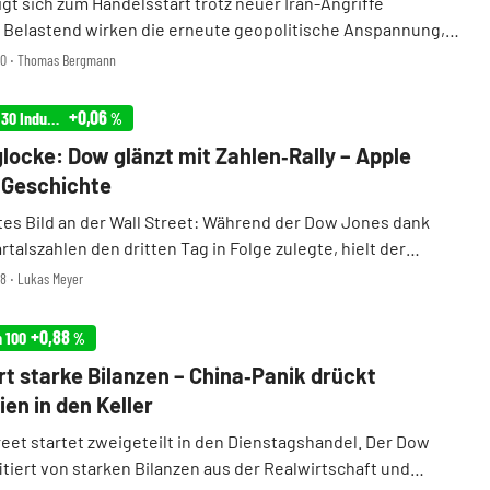
gt sich zum Handelsstart trotz neuer Iran-Angriffe
 Belastend wirken die erneute geopolitische Anspannung,
Öl- und Gaspreise sowie die anstehende Fed-Sitzung. Damit
:00 ‧ Thomas Bergmann
bleibt die Risikobereitschaft begrenzt, auch wenn ...
+0,06
Infront USA 30 Industrial
%
locke: Dow glänzt mit Zahlen‑Rally – Apple
 Geschichte
tes Bild an der Wall Street: Während der Dow Jones dank
rtalszahlen den dritten Tag in Folge zulegte, hielt der
ei den Halbleiter-Titeln an. Der Nasdaq 100 rutschte weiter
48 ‧ Lukas Meyer
Korrektur. Für ein historische ...
+0,88
h 100
%
rt starke Bilanzen – China‑Panik drückt
ien in den Keller
reet startet zweigeteilt in den Dienstagshandel. Der Dow
tiert von starken Bilanzen aus der Realwirtschaft und