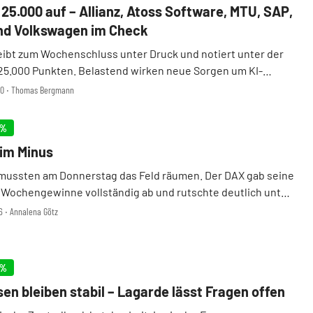
 25.000 auf – Allianz, Atoss Software, MTU, SAP,
nd Volkswagen im Check
eibt zum Wochenschluss unter Druck und notiert unter der
25.000 Punkten. Belastend wirken neue Sorgen um KI-
nen, die Lage im Nahen Osten, höhere Ölpreise und neue US-
:00 ‧ Thomas Bergmann
t bleibt die Risikobereitschaft der Anl ...
%
 im Minus
 mussten am Donnerstag das Feld räumen. Der DAX gab seine
 Wochengewinne vollständig ab und rutschte deutlich unter
logisch wichtige Marke von 25.000 Punkten. Gleich mehrere
6 ‧ Annalena Götz
faktoren – vom Nahostkonflikt üb ...
%
sen bleiben stabil – Lagarde lässt Fragen offen