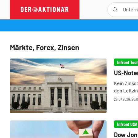
Märkte, Forex, Zinsen
Infront Tec
US‑Noten
Kein Zinss
den Leitzin
Notenbank 
29.07.2026, 20:
sofortige Z
Dow Jone