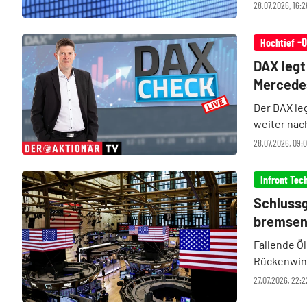
klettert zu
28.07.2026, 16:
Composite s
-0
Hochtief
DAX legt 
Mercede
Der DAX le
weiter nac
Gespräche 
28.07.2026, 09
Sorgen vor 
Infront Tec
Schlussg
bremsen
Fallende Ö
Rückenwind
Konkurrenz
27.07.2026, 22: