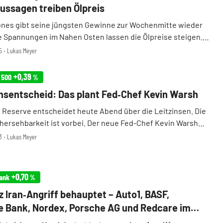
ssagen treiben Ölpreis
nes gibt seine jüngsten Gewinne zur Wochenmitte wieder
e Spannungen im Nahen Osten lassen die Ölpreise steigen.
d-Zinsentscheid und den Zahlen von Microsoft und Meta
55 ‧ Lukas Meyer
h Anleger zudem bedeckt.
+0,39
 500
%
nsentscheid: Das plant Fed‑Chef Kevin Warsh
l Reserve entscheidet heute Abend über die Leitzinsen. Die
rhersehbarkeit ist vorbei. Der neue Fed-Chef Kevin Warsh
die alte Geldpolitik und kappt den "Fed Put". Was die
33 ‧ Lukas Meyer
de Spaltung der US-Notenbank für d ...
+0,70
ank
%
z Iran‑Angriff behauptet – Auto1, BASF,
 Bank, Nordex, Porsche AG und Redcare im