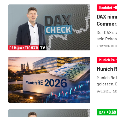
-0
Hochtief
DAX nimm
Commerzb
Check
Der DAX st
sein Rekor
Atempause 
27.07.2026, 09:
fallenden Ö
Munich Re
Munich R
Munich Re 
gelassen. 
Kapitalanl
24.07.2026, 13:
Milliarden 
+0,69
DAX