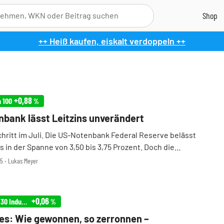
++ Heiß kaufen, eiskalt verdoppeln ++
+0,88
h 100
%
bank lässt Leitzins unverändert
chritt im Juli. Die US-Notenbank Federal Reserve belässt
s in der Spanne von 3,50 bis 3,75 Prozent. Doch die
ist tief gespalten: Drei FOMC-Mitglieder stimmten für eine
05 ‧ Lukas Meyer
inserhöhung. Fed-Chef Kevin Warsh st ...
+0,06
Infront USA 30 Industrial
%
s: Wie gewonnen, so zerronnen –