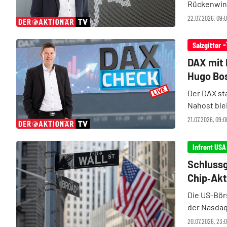
Rückenwind
aufnehmend
22.07.2026, 09
Nahen Oste
-
Salzgitter
DAX mit 
Hugo Bos
Der DAX st
Nahost ble
neue Vermi
21.07.2026, 09:
Verlustwoc
Schlussg
Chip‑Akt
Die US-Bör
der Nasdaq
konnte, be
20.07.2026, 23: