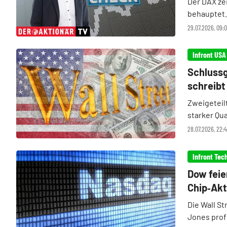
Der DAX zei
behauptet.
steigende 
29.07.2026, 09
Schlussg
schreibt
Zweigeteil
starker Qua
Abverkauf b
28.07.2026, 22:
tief in die 
Infront Tec
Dow feie
Chip‑Akt
Die Wall St
Jones profi