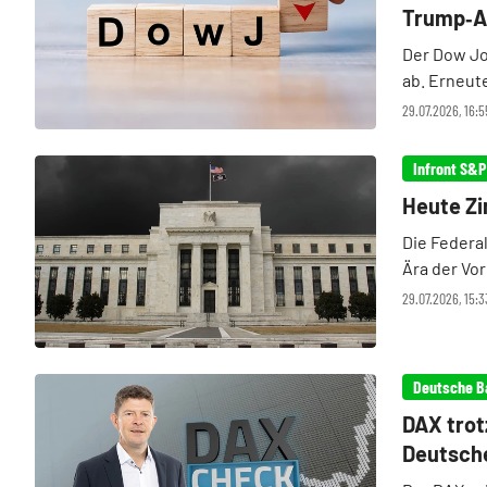
Trump‑Au
Der Dow Jo
ab. Erneut
Vor dem Fe
29.07.2026, 16:
halten sic
Infront S&P
Heute Zi
Die Federa
Ära der Vo
demontiert 
29.07.2026, 15:
tiefgreifen
Deutsche B
DAX trot
Deutsche
Check