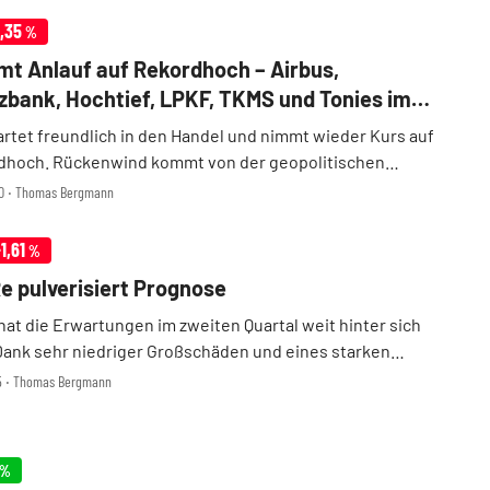
,35
%
t Anlauf auf Rekordhoch – Airbus,
ank, Hochtief, LPKF, TKMS und Tonies im
artet freundlich in den Handel und nimmt wieder Kurs auf
dhoch. Rückenwind kommt von der geopolitischen
im Konflikt zwischen den USA und dem Iran sowie vom
00 ‧ Thomas Bergmann
lpreis. Zugleich rücken das Ifo-Geschäftsklima, d ...
-1,61
%
e pulverisiert Prognose
hat die Erwartungen im zweiten Quartal weit hinter sich
Dank sehr niedriger Großschäden und eines starken
ageergebnisses verdiente der DAX-Konzern rund 2,2
15 ‧ Thomas Bergmann
Euro – gut 23 Prozent mehr als vom Markt erwartet ...
%