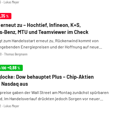
r Eröffnung um 0,6 Prozent auf 52.515 Punkte. Der Nasdaq
26 ‧ Lukas Meyer
etzt seine Talfahrt dagegen fort u ...
,35
%
erneut zu – Hochtief, Infineon, K+S,
s‑Benz, MTU und Teamviewer im Check
gt zum Handelsstart erneut zu. Rückenwind kommt von
hgebenden Energiepreisen und der Hoffnung auf neue
zwischen den USA und dem Iran. Gleichzeitig bremsen
:00 ‧ Thomas Bergmann
einer überhitzten KI-Rally die Stimmung in technol ...
+0,88
h 100
%
locke: Dow behauptet Plus – Chip‑Aktien
 Nasdaq aus
lpreise gaben der Wall Street am Montag zunächst spürbaren
. Im Handelsverlauf drückten jedoch Sorgen vor neuer
 aus China den Halbleitersektor ins Minus und bremsten
22 ‧ Lukas Meyer
den Tech-Markt ab. Während der Dow Jones zulegen ...