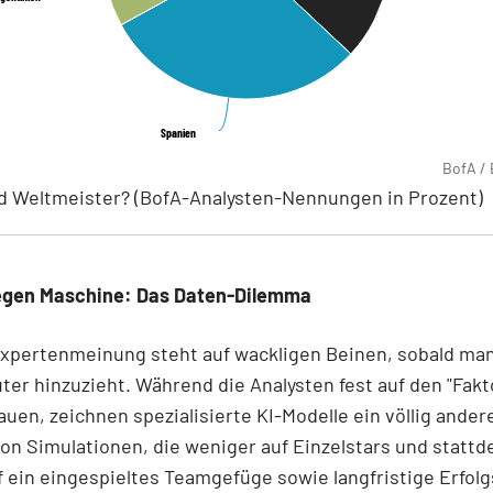
Spanien
Spanien
BofA /
d Weltmeister? (BofA-Analysten-Nennungen in Prozent)
gen Maschine: Das Daten-Dilemma
xpertenmeinung steht auf wackligen Beinen, sobald man
er hinzuzieht. Während die Analysten fest auf den "Fakt
uen, zeichnen spezialisierte KI-Modelle ein völlig andere
von Simulationen, die weniger auf Einzelstars und statt
f ein eingespieltes Teamgefüge sowie langfristige Erfol