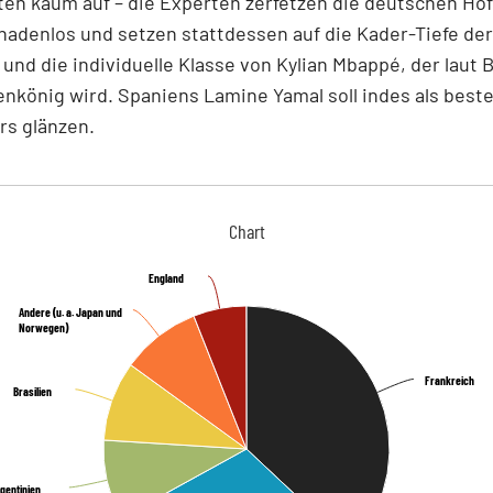
ten kaum auf – die Experten zerfetzen die deutschen Ho
gnadenlos und setzen stattdessen auf die Kader-Tiefe der
und die individuelle Klasse von Kylian Mbappé, der laut 
nkönig wird. Spaniens Lamine Yamal soll indes als beste
rs glänzen.
Chart
England
England
Andere (u. a. Japan und
Andere (u. a. Japan und
Norwegen)
Norwegen)
Frankreich
Frankreich
Brasilien
Brasilien
gentinien
gentinien