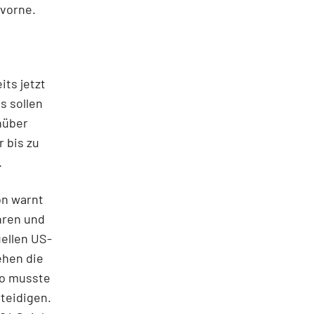
 vorne.
its jetzt
s sollen
enüber
 bis zu
.
on warnt
hren und
uellen US-
ehen die
no musste
teidigen.