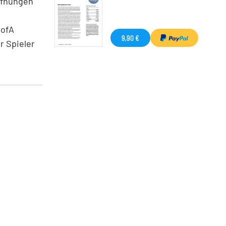
ffnungen
BofA
9,90 €
r Spieler