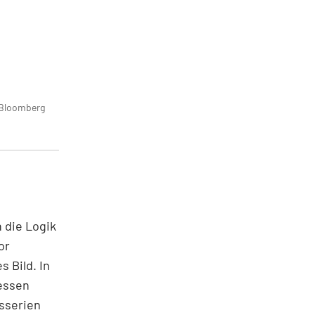
 Bloomberg
 die Logik
or
s Bild. In
dessen
gsserien