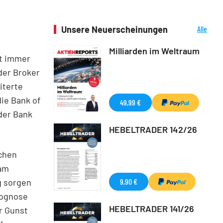
Unsere Neuerscheinungen
Alle
Neuerscheinungen
Milliarden im Weltraum
t immer
der Broker
iterte
ie Bank of
49,99 €
der Bank
HEBELTRADER 142/26
chen
 am
9,90 €
g sorgen
rognose
HEBELTRADER 141/26
r Gunst