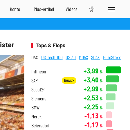
ister
Tops & Flops
DAX
US Tech 100
US 30
MDAX
SDAX
EuroStoxx
+3,99
Infineon
%
+3,40
SAP
News
%
+2,99
Scout24
%
+2,53
Siemens
%
+2,25
BMW
%
-1,13
Merck
%
-1,17
Beiersdorf
%