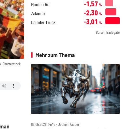
-1,57
Munich Re
%
-2,30
Zalando
%
-3,01
Daimler Truck
%
Börse: Tradegate
Mehr zum Thema
o: Shutterstock
08.05.2026, 14:45 ‧ Jochen Kauper
dman