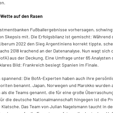
en.
n-Wette auf den Rasen
stmentbanken Fußballergebnisse vorhersagen, schwing
on Skepsis mit. Die Erfolgsbilanz ist gemischt: Während 
berum 2022 den Sieg Argentiniens korrekt tippte, sche
chs 2018 krachend an der Datenanalyse. Nun wagt sich d
ofA) aus der Deckung. Eine Umfrage unter 65 Analysten 
 klares Bild: Frankreich besiegt Spanien im Finale.
 spannend: Die BofA-Experten haben auch ihre persönli
oriten benannt. Japan, Norwegen und Marokko wurden
 als die Teams genannt, die für eine große Überraschun
ür die deutsche Nationalmannschaft hingegen ist die P
 Klatsche. Das Team von Julian Nagelsmann taucht in de