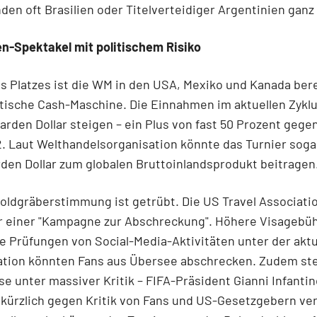
nden oft Brasilien oder Titelverteidiger Argentinien ganz
den-Spektakel mit politischem Risiko
s Platzes ist die WM in den USA, Mexiko und Kanada bere
tische Cash-Maschine. Die Einnahmen im aktuellen Zyklu
lliarden Dollar steigen – ein Plus von fast 50 Prozent geg
. Laut Welthandelsorganisation könnte das Turnier sogar
arden Dollar zum globalen Bruttoinlandsprodukt beitragen
oldgräberstimmung ist getrübt. Die US Travel Associati
or einer "Kampagne zur Abschreckung". Höhere Visagebü
e Prüfungen von Social-Media-Aktivitäten unter der akt
ation könnten Fans aus Übersee abschrecken. Zudem st
se unter massiver Kritik – FIFA-Präsident Gianni Infanti
 kürzlich gegen Kritik von Fans und US-Gesetzgebern ver