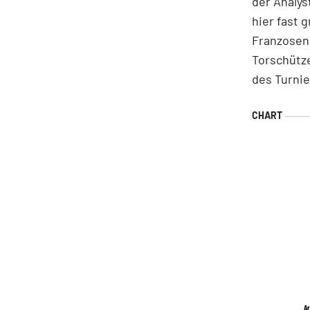
der Analys
hier fast 
Franzosen 
Torschütze
des Turnie
Ar
Ar