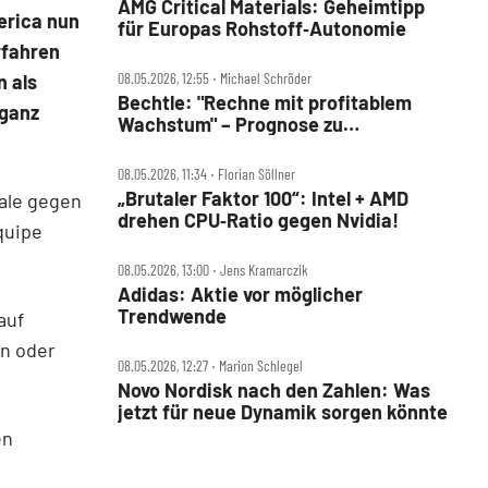
AMG Critical Materials: Geheimtipp
erica nun
für Europas Rohstoff‑Autonomie
rfahren
08.05.2026, 12:55 ‧ Michael Schröder
n als
Bechtle: "Rechne mit profitablem
 ganz
Wachstum" – Prognose zu
konservativ?
08.05.2026, 11:34 ‧ Florian Söllner
„Brutaler Faktor 100“: Intel + AMD
nale gegen
drehen CPU‑Ratio gegen Nvidia!
quipe
08.05.2026, 13:00 ‧ Jens Kramarczik
Adidas: Aktie vor möglicher
Trendwende
auf
en oder
08.05.2026, 12:27 ‧ Marion Schlegel
Novo Nordisk nach den Zahlen: Was
jetzt für neue Dynamik sorgen könnte
en