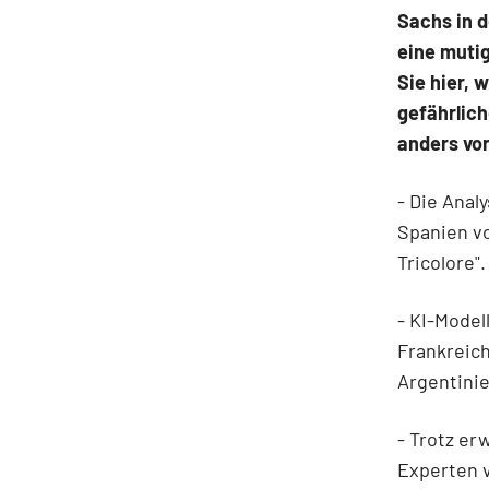
Sachs in 
eine mutig
Sie hier, 
gefährlich
anders vo
- Die Anal
Spanien vo
Tricolore".
- KI-Model
Frankreich
Argentinie
- Trotz er
Experten v