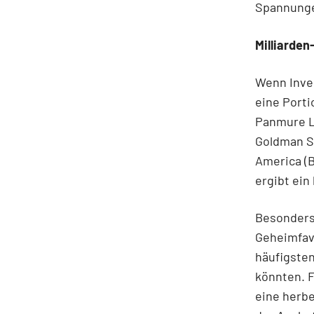
Spannung
Milliarde
Wenn Inve
eine Porti
Panmure Li
Goldman Sa
America (B
ergibt ein
Besonders
Geheimfav
häufigsten
könnten. F
eine herbe