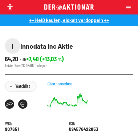
++ Heiß kaufen, eiskalt verdoppeln ++
I
Innodata Inc Aktie
64,20
+7,40
(
+13,03
)
EUR
%
Letzter Kurs
7.8. 08:06
Tradegate
Chart ansehen
Watchlist
WKN
ISIN
907651
US4576422053