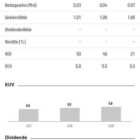
Nettogewinn (Mrd)
0,03
0,04
0,07
Gewinn/Aktie
1,01
1,08
1,66
Dividende/Aktie
-
-
-
Rendite (%)
-
-
-
KGV
50
46
31
KUV
5,9
5,5
5,0
KUV
5,9
5,9
5,5
5,5
5,0
5,0
2027
2026
2025
Dividende