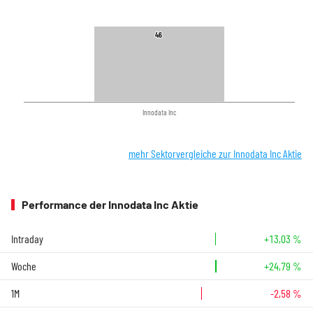
46
46
Innodata Inc
mehr Sektorvergleiche zur Innodata Inc Aktie
Performance der Innodata Inc Aktie
Intraday
+13,03 %
Woche
+24,79 %
1M
-2,58 %