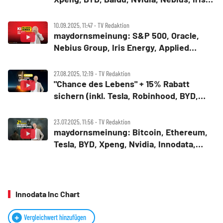
Energy, Innodata, Lithium, Droneshield
10.09.2025, 11:47 ‧ TV Redaktion
maydornsmeinung: S&P 500, Oracle,
Nebius Group, Iris Energy, Applied
Digital, Innodata, Credo Technology,
Baidu, Apple, Robinhood, Nutanix
27.08.2025, 12:19 ‧ TV Redaktion
"Chance des Lebens" + 15% Rabatt
sichern (inkl. Tesla, Robinhood, BYD,
Innodata, Nebius Group, Nvidia, Xpeng &
Co.
23.07.2025, 11:56 ‧ TV Redaktion
maydornsmeinung: Bitcoin, Ethereum,
Tesla, BYD, Xpeng, Nvidia, Innodata,
Nebius Group, Iris Energy, Baidu
Innodata Inc Chart
Vergleichwert hinzufügen