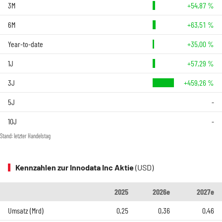
3M
+54,87 %
6M
+63,51 %
Year-to-date
+35,00 %
1J
+57,29 %
3J
+459,26 %
5J
-
10J
-
Stand: letzter Handelstag
Kennzahlen zur Innodata Inc Aktie
(USD)
2025
2026e
2027e
Umsatz (Mrd)
0,25
0,36
0,46