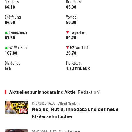
Geldkurs
Briefkurs
64,10
65,00
Eröffnung
Vortag
64,50
56,80
Tageshoch
Tagestief
67,50
64,20
52-Wo-Hoch
52-Wo-Tief
107,80
29,70
Dividende
Marktkap.
n/a
1,70 Mrd. EUR
Aktuelles zur Innodata Inc Aktie
(Redaktion)
15.07.2026, 14:05 ‧ Alfred Maydorn
Nebius, Hut 8, Innodata und der neue
KI‑Verzehnfacher
09.07.2026, 15:27 ‧ Alfred Maydorn