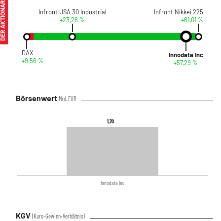
ER AKTIONÄR
Infront USA 30 Industrial
Infront Nikkei 225
+23,26 %
+61,01 %
DAX
Innodata Inc
+9,56 %
+57,29 %
Börsenwert
Mrd. EUR
1,70
1,70
Innodata Inc
KGV
(Kurs-Gewinn-Verhältnis)