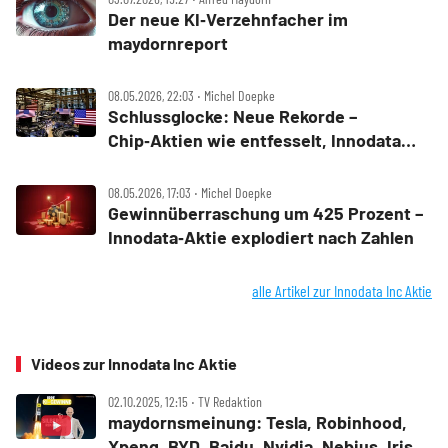
Der neue KI‑Verzehnfacher im
maydornreport
08.05.2026, 22:03 ‧ Michel Doepke
Schlussglocke: Neue Rekorde –
Chip‑Aktien wie entfesselt, Innodata
schießt den Vogel ab
08.05.2026, 17:03 ‧ Michel Doepke
Gewinnüberraschung um 425 Prozent –
Innodata‑Aktie explodiert nach Zahlen
alle Artikel zur Innodata Inc Aktie
Videos zur Innodata Inc Aktie
02.10.2025, 12:15 ‧ TV Redaktion
maydornsmeinung: Tesla, Robinhood,
Xpeng, BYD, Baidu, Nvidia, Nebius, Iris