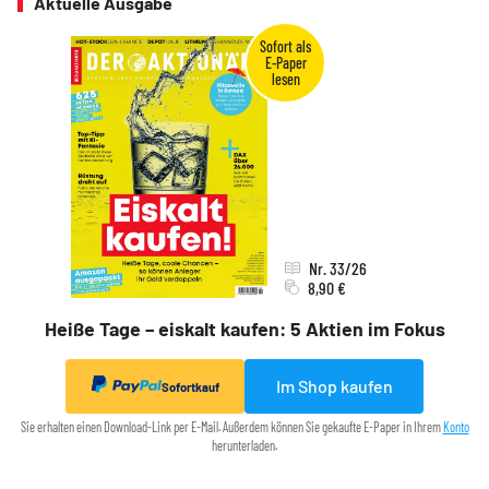
Aktuelle Ausgabe
Nr. 33/26
8,90 €
Heiße Tage – eiskalt kaufen: 5 Aktien im Fokus
Im Shop kaufen
Sofortkauf
Sie erhalten einen Download-Link per E-Mail. Außerdem können Sie gekaufte E-Paper in Ihrem
Konto
herunterladen.