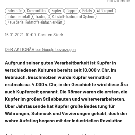
Foto: Shutterstock
Rohstoffe
Commodities
Kupfer
Copper
Metals
ALGOreport
Industriemetall
Trading
Rohstoff-Trading mit System
Neue Serie: Rohstoffe einfach erklärt
16.01.2021, 10:00
‧ Carsten Stork
DER AKTIONÄR bei Google bevorzugen
Aufgrund seiner guten Verarbeitbarkeit ist Kupfer in
verschiedenen Kulturen bereits seit 10.000 v. Chr. im
Gebrauch. Geschmolzen wurde Kupfer vermutlich
erstmals ca. 4.000 v. Chr, in der Geschichte wird diese Ära
auch Kupferzeit genannt. Die Römer waren die ersten, die
Kupfer im großen Stil abbauten und weiterverarbeiteten.
Über Jahrtausende hat Kupfer große Bedeutung für
Währungen, Schmuck und Verzierungen gehabt, doch der
wahre Aufstieg begann mit der Industriellen Revolution.