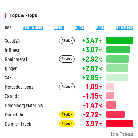
Tops & Flops
DAX
US Tech 100
US 30
MDAX
SDAX
EuroStoxx
+3,47
Scout24
News
%
+3,07
Infineon
%
+2,92
Rheinmetall
News
%
+2,87
Qiagen
%
+2,85
SAP
%
-1,09
Mercedes-Benz
News
%
-1,15
Zalando
%
-1,47
Heidelberg Materials
%
-2,72
Munich Re
News
%
-3,97
Daimler Truck
News
%
Börse: Tradegate