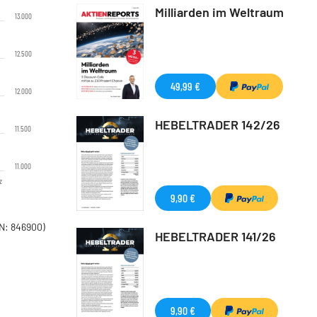
Milliarden im Weltraum
13.000
12.500
49,99 €
12.000
HEBELTRADER 142/26
11.500
11.000
z
9,90 €
N: 846900)
HEBELTRADER 141/26
9,90 €