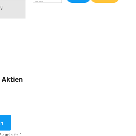
ng
5 Aktien
en
Sie gekaufte E-