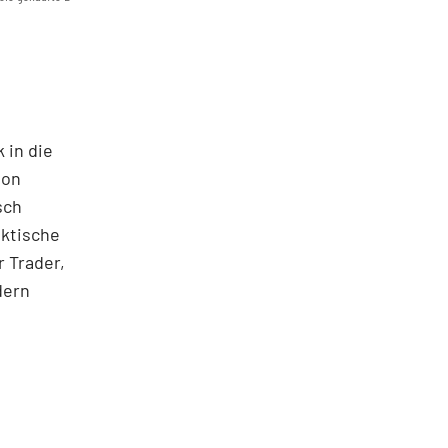
 in die
ton
sch
aktische
 Trader,
dern