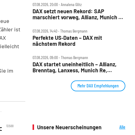
07.08.2026, 20:00 ‧ Annalena Götz
DAX setzt neuen Rekord: SAP
marschiert vorweg, Allianz, Munich Re
neue
& Daimler Truck patzen
ähler ist
07.08.2026, 14:40 ‧ Thomas Bergmann
DAX
Perfekte US‑Daten – DAX mit
nächstem Rekord
elleicht
07.08.2026, 09:00 ‧ Thomas Bergmann
DAX startet uneinheitlich – Allianz,
Brenntag, Lanxess, Munich Re,
Sie im
Porsche SE, SUSS MicroTec im Check
Mehr DAX Empfehlungen
13.500
Unsere Neuerscheinungen
Alle
Neuerscheinungen