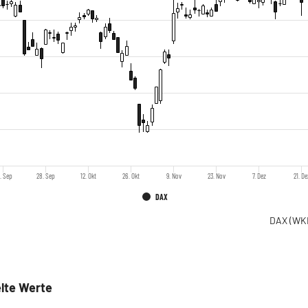
. Sep
28. Sep
12. Okt
26. Okt
9. Nov
23. Nov
7. Dez
21. De
DAX
DAX
(WK
lte Werte