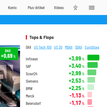
Tops & Flops
DAX
US Tech 100
US 30
MDAX
SDAX
EuroStoxx
DAX
+0,69
%
+3,99
Infineon
%
+3,40
SAP
%
+2,99
Scout24
%
+2,53
Siemens
%
+2,25
BMW
%
-1,13
Merck
%
-1,17
Beiersdorf
%