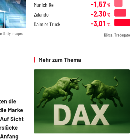
-1,57
Munich Re
%
-2,30
Zalando
%
-3,01
Daimler Truck
%
o: Getty Images
Börse: Tradegate
Mehr zum Thema
en die
die Marke
 Auf Sicht
rslücke
 Anfang