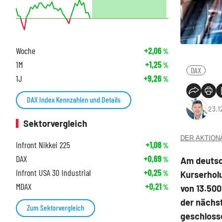
Woche
+2,06
%
1M
+1,25
%
DAX
1J
+9,26
%
DAX Index Kennzahlen und Details
23.1
Sektorvergleich
DER AKTIONÄR
Infront Nikkei 225
+1,08
%
DAX
+0,69
Am deutsc
%
Infront USA 30 Industrial
+0,25
Kurserhol
%
MDAX
+0,21
von 13.500
%
der nächs
Zum Sektorvergleich
geschloss