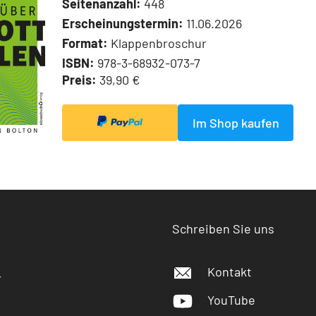
Seitenanzahl:
448
Erscheinungstermin:
11.06.2026
Format:
Klappenbroschur
ISBN:
978-3-68932-073-7
Preis:
39,90 €
Im Shop kaufen
Schreiben Sie uns
Kontakt
r
YouTube