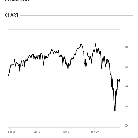
16k
15k
14k
13k
12k
Apr '21
Jul '21
Okt '21
Jan '22