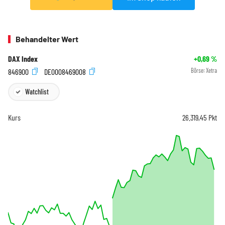
Behandelter Wert
DAX Index
+0,69
%
846900
DE0008469008
Börse:
Xetra
Watchlist
Kurs
26.319,45
Pkt