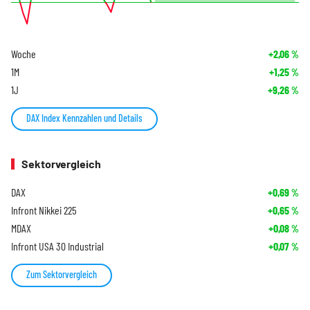
Woche
+2,06
%
1M
+1,25
%
1J
+9,26
%
DAX Index Kennzahlen und Details
Sektorvergleich
DAX
+0,69
%
Infront Nikkei 225
+0,65
%
MDAX
+0,08
%
Infront USA 30 Industrial
+0,07
%
Zum Sektorvergleich