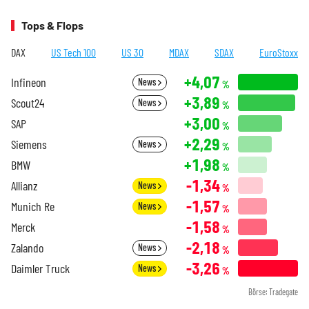
Tops & Flops
DAX
US Tech 100
US 30
MDAX
SDAX
EuroStoxx
+4,07
Infineon
News
%
+3,89
Scout24
News
%
+3,00
SAP
%
+2,29
Siemens
News
%
+1,98
BMW
%
-1,34
Allianz
News
%
-1,57
Munich Re
News
%
-1,58
Merck
%
-2,18
Zalando
News
%
-3,26
Daimler Truck
News
%
Börse: Tradegate