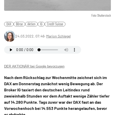
Foto: Shutterstock
DAX
Börse
Aktien
IG
Credit Suisse
24.03.2022, 07:46
‧
Marion Schlegel
DER AKTIONÄR bei Google bevorzugen
Nach dem Rückschlag zur Wochenmitte zeichnet sich im
DAX am Donnerstag zunächst wenig Bewegung ab. Der
Broker IG taxiert den deutschen Leitindex rund
zweieinhalb Stunden vor dem Auftakt wenige Zähler tiefer
auf 14.280 Punkte. Tags zuvor war der DAX fast an das
Vorwochenhoch bei 14.553 Punkte herangelaufen, bevor
er abdrehte.