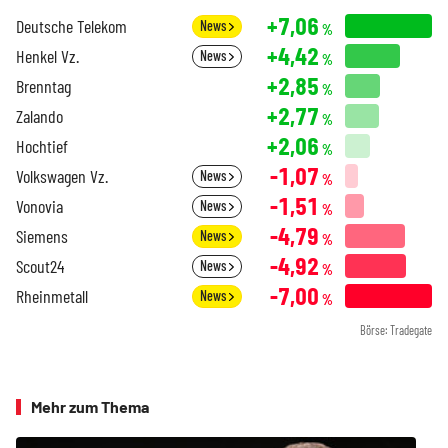
+7,06
Deutsche Telekom
News
%
+4,42
Henkel Vz.
News
%
+2,85
Brenntag
%
+2,77
Zalando
%
+2,06
Hochtief
%
-1,07
Volkswagen Vz.
News
%
-1,51
Vonovia
News
%
-4,79
Siemens
News
%
-4,92
Scout24
News
%
-7,00
Rheinmetall
News
%
Börse: Tradegate
Mehr zum Thema