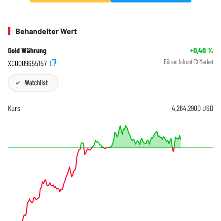
Behandelter Wert
Gold Währung
+0,40
%
XC0009655157
Börse:
Infront FX Market
Watchlist
Kurs
4.264,2900
USD