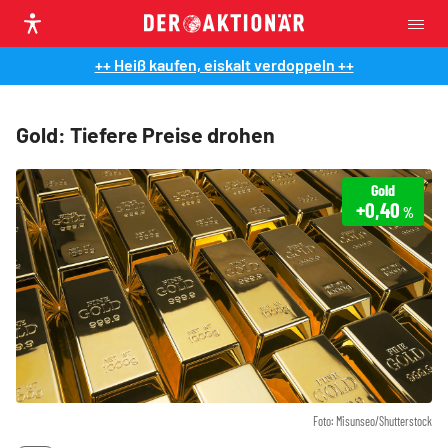
++ Heiß kaufen, eiskalt verdoppeln ++
Gold: Tiefere Preise drohen
Gold
+0,40
%
Foto: Misunseo/Shutterstock