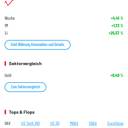
Woche
+4,41
%
1M
+1,72
%
1J
+25,57
%
Gold Währung Kennzahlen und Details
Sektorvergleich
Gold
+0,40
%
Zum Sektorvergleich
Tops & Flops
DAX
US Tech 100
US 30
MDAX
SDAX
EuroStoxx