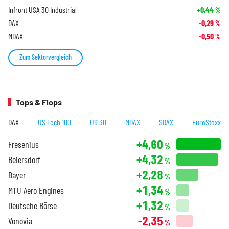
Infront USA 30 Industrial
+0,44
%
DAX
-0,29
%
MDAX
-0,50
%
Zum Sektorvergleich
Tops & Flops
DAX
US Tech 100
US 30
MDAX
SDAX
EuroStoxx
+4,60
Fresenius
%
+4,32
Beiersdorf
%
+2,28
Bayer
%
+1,34
MTU Aero Engines
%
+1,32
Deutsche Börse
%
-2,35
Vonovia
%