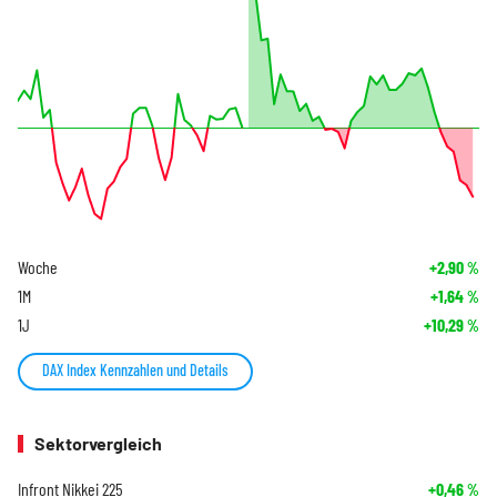
Woche
+2,90
%
1M
+1,64
%
1J
+10,29
%
DAX Index Kennzahlen und Details
Sektorvergleich
Infront Nikkei 225
+0,46
%