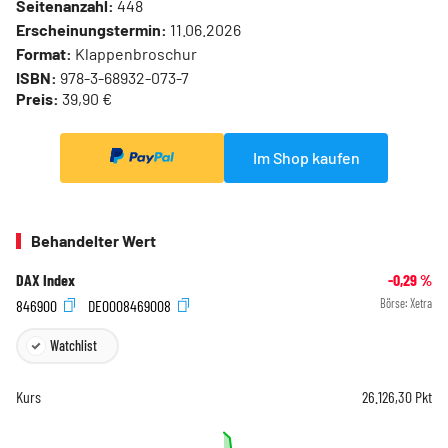
Seitenanzahl:
448
Erscheinungstermin:
11.06.2026
Format:
Klappenbroschur
ISBN:
978-3-68932-073-7
Preis:
39,90 €
Im Shop kaufen
Behandelter Wert
DAX Index
-0,29
%
846900
DE0008469008
Börse:
Xetra
Watchlist
Kurs
26.126,30
Pkt