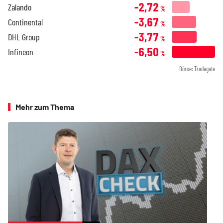
-2,72
Zalando
%
-3,67
Continental
%
-3,77
DHL Group
%
-6,50
Infineon
%
Börse: Tradegate
Mehr zum Thema