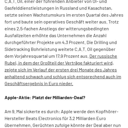
C.A.T. Oil, einer der führenden Anbieter von Öl- und
Gasfelddienstleistungen in Russland und Kasachstan,
setzte seinen Wachstumskurs im ersten Quartal des Jahres
fort und baute sein operatives Geschäft weiter aus. Trotz
eines 2,5-fachen Anstiegs der witterungsbedingten
Ausfallzeiten erhöhte das Unternehmen die Anzahl
durchgeführter Projekte um 4,3 Prozent. Die Drilling und
Sidetracking Bohrleistung weitete C.A.T. Oil gegenüber
dem Vorjahresquartal um 17,9 Prozent aus.
Der russische
Rubel, in dem der Großteil der Verträge fakturiert wird,
zeigte sich im Verlauf der ersten drei Monate des Jahres
anhaltend schwach und schlug sich entsprechend auch im
Geschäftsergebnis in Euro nieder.
Apple-Aktie: Platzt der Milliarden-Deal?
Am 9. Mai sickerte es durch: Apple werde den Kopfhörer-
Hersteller Beats Electronics für 3,2 Milliarden Euro
übernehmen. Gerüchten zufolge könnte der Deal aber nun