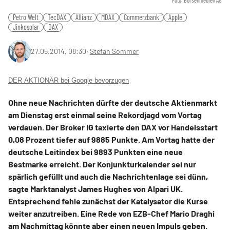
Foto: Börsenmedien AG
Petro Welt
TecDAX
Allianz
MDAX
Commerzbank
Apple
Jinkosolar
DAX
27.05.2014, 08:30
‧
Stefan Sommer
DER AKTIONÄR bei Google bevorzugen
Ohne neue Nachrichten dürfte der deutsche Aktienmarkt
am Dienstag erst einmal seine Rekordjagd vom Vortag
verdauen. Der Broker IG taxierte den DAX vor Handelsstart
0,08 Prozent tiefer auf 9885 Punkte. Am Vortag hatte der
deutsche Leitindex bei 9893 Punkten eine neue
Bestmarke erreicht. Der Konjunkturkalender sei nur
spärlich gefüllt und auch die Nachrichtenlage sei dünn,
sagte Marktanalyst James Hughes von Alpari UK.
Entsprechend fehle zunächst der Katalysator die Kurse
weiter anzutreiben. Eine Rede von EZB-Chef Mario Draghi
am Nachmittag könnte aber einen neuen Impuls geben.