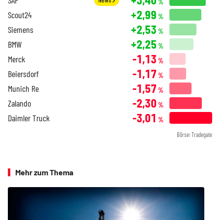
%
+2,99
Scout24
%
+2,53
Siemens
%
+2,25
BMW
%
-1,13
Merck
%
-1,17
Beiersdorf
%
-1,57
Munich Re
%
-2,30
Zalando
%
-3,01
Daimler Truck
%
Börse: Tradegate
Mehr zum Thema