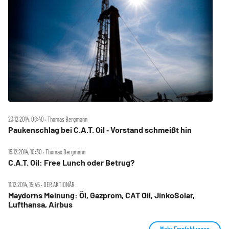
23.12.2014, 08:40 ‧ Thomas Bergmann
Paukenschlag bei C.A.T. Oil ‑ Vorstand schmeißt hin
15.12.2014, 10:30 ‧ Thomas Bergmann
C.A.T. Oil: Free Lunch oder Betrug?
11.12.2014, 15:45 ‧ DER AKTIONÄR
Maydorns Meinung: Öl, Gazprom, CAT Oil, JinkoSolar,
Lufthansa, Airbus