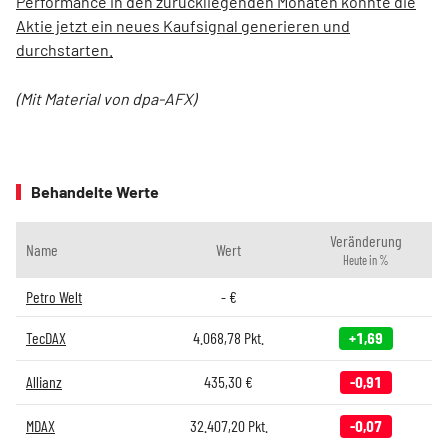
Performance in den zurückliegenden Monaten könnte die
Aktie jetzt ein neues Kaufsignal generieren und
durchstarten.
(Mit Material von dpa-AFX)
Behandelte Werte
Veränderung
Name
Wert
Heute in %
Petro Welt
-
€
TecDAX
4.068,78
Pkt.
+1,69
Allianz
435,30
€
-0,91
MDAX
32.407,20
Pkt.
-0,07