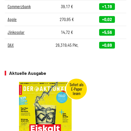
Commerzbank
39,17
€
+1,19
Apple
270,95
€
+0,02
Jinkosolar
14,72
€
+5,56
DAX
26.319,45
Pkt.
+0,69
Aktuelle Ausgabe