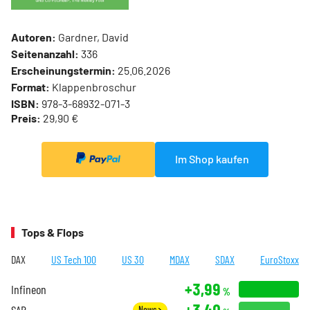
Autoren:
Gardner, David
Seitenanzahl:
336
Erscheinungstermin:
25.06.2026
Format:
Klappenbroschur
ISBN:
978-3-68932-071-3
Preis:
29,90 €
Im Shop kaufen
Tops & Flops
DAX
US Tech 100
US 30
MDAX
SDAX
EuroStoxx
+3,99
Infineon
%
+3,40
SAP
News