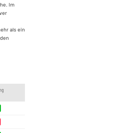
che. Im
ver
ehr als ein
 den
ng
%