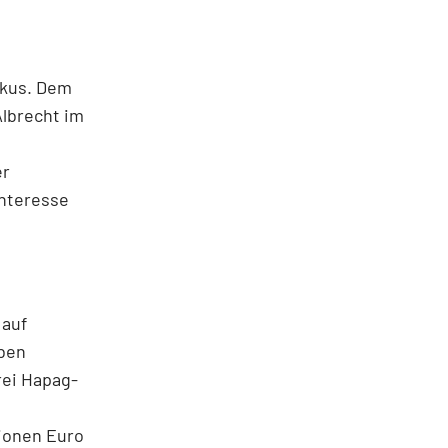
okus. Dem
Albrecht im
er
Interesse
 auf
eben
rei Hapag-
lionen Euro