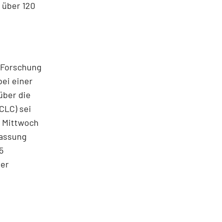
 über 120
 Forschung
ei einer
über die
CLC) sei
m Mittwoch
lassung
5
der