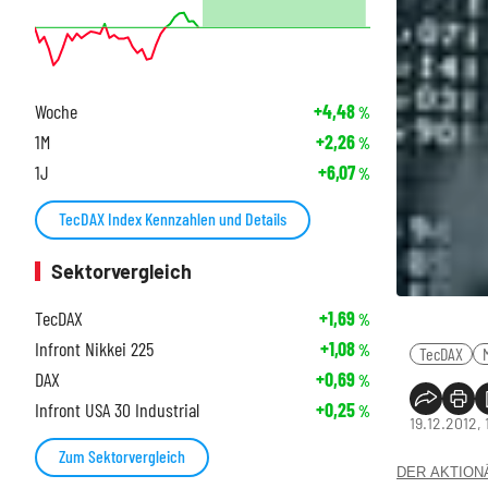
Woche
+4,48
%
1M
+2,26
%
1J
+6,07
%
TecDAX Index Kennzahlen und Details
Sektorvergleich
TecDAX
+1,69
%
Infront Nikkei 225
+1,08
%
TecDAX
DAX
+0,69
%
Infront USA 30 Industrial
+0,25
%
19.12.2012,
Zum Sektorvergleich
DER AKTIONÄR