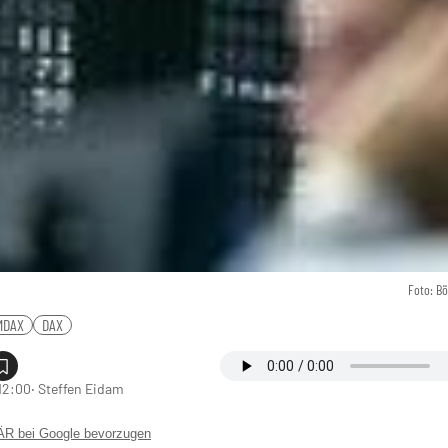
Foto: B
MDAX
DAX
 12:00
‧ Steffen Eidam
 bei Google bevorzugen