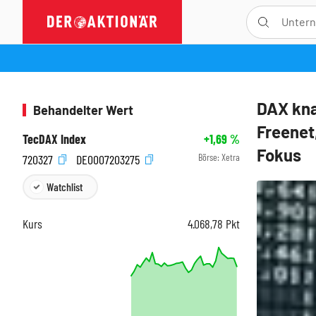
DAX kna
Behandelter Wert
Freenet
TecDAX Index
+1,69
%
Fokus
Börse:
Xetra
720327
DE0007203275
Watchlist
Kurs
4.068,78
Pkt