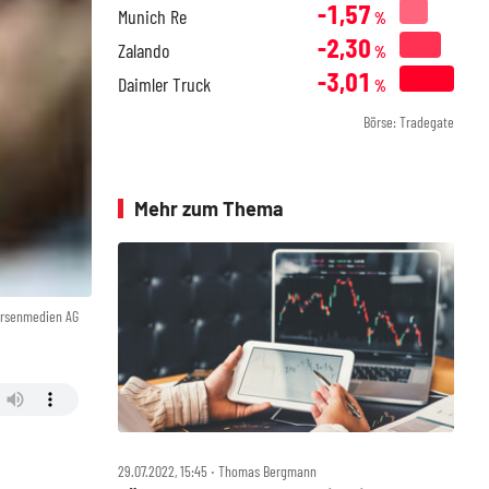
-1,57
Munich Re
%
-2,30
Zalando
%
-3,01
Daimler Truck
%
Börse: Tradegate
Mehr zum Thema
örsenmedien AG
29.07.2022, 15:45 ‧ Thomas Bergmann