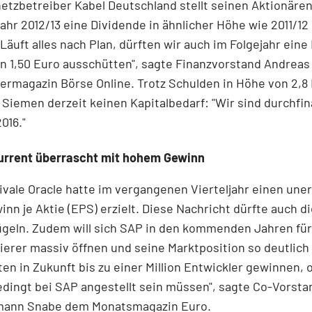
etzbetreiber Kabel Deutschland stellt seinen Aktionären
ahr 2012/13 eine Dividende in ähnlicher Höhe wie 2011/12 
"Läuft alles nach Plan, dürften wir auch im Folgejahr eine
n 1,50 Euro ausschütten", sagte Finanzvorstand Andrea
rmagazin Börse Online. Trotz Schulden in Höhe von 2,8 
 Siemen derzeit keinen Kapitalbedarf: "Wir sind durchfin
016."
rrent überrascht mit hohem Gewinn
vale Oracle hatte im vergangenen Vierteljahr einen une
nn je Aktie (EPS) erzielt. Diese Nachricht dürfte auch d
ügeln. Zudem will sich SAP in den kommenden Jahren fü
erer massiv öffnen und seine Marktposition so deutlich
en in Zukunft bis zu einer Million Entwickler gewinnen,
dingt bei SAP angestellt sein müssen", sagte Co-Vorst
ann Snabe dem Monatsmagazin Euro.