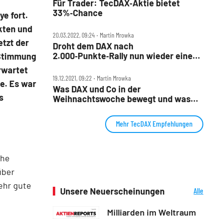
Für Trader: TecDAX‑Aktie bietet
33%‑Chance
e fort.
nkten und
20.03.2022, 09:24 ‧ Martin Mrowka
etzt der
Droht dem DAX nach
2.000‑Punkte‑Rally nun wieder eine
 Stimmung
Korrektur?
rwartet
19.12.2021, 09:22 ‧ Martin Mrowka
te. Es war
Was DAX und Co in der
s
Weihnachtswoche bewegt und was
die Charttechnik sagt
Mehr TecDAX Empfehlungen
che
über
ehr gute
Unsere Neuerscheinungen
Alle
Neuerscheinungen
Milliarden im Weltraum