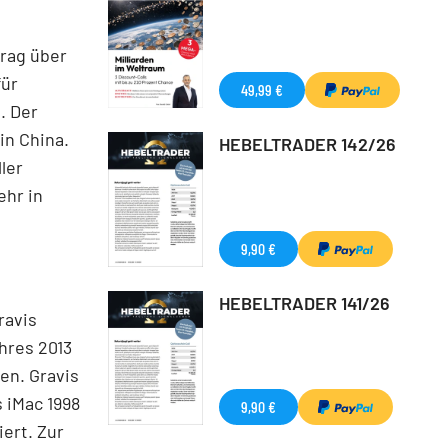
rag über
für
49,99 €
. Der
in China.
HEBELTRADER 142/26
ler
ehr in
9,90 €
HEBELTRADER 141/26
ravis
hres 2013
en. Gravis
 iMac 1998
9,90 €
iert. Zur