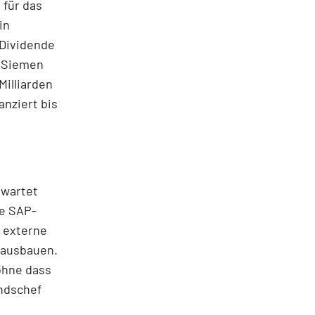
 für das
in
 Dividende
s Siemen
Milliarden
anziert bis
rwartet
ie SAP-
r externe
 ausbauen.
 ohne dass
andschef