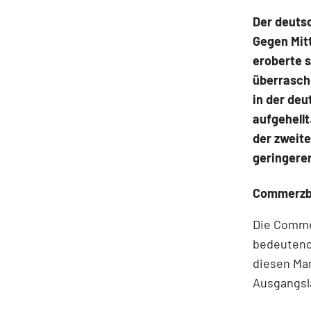
Der deuts
Gegen Mitt
eroberte s
überrasch
in der deu
aufgehellt
der zweite
geringeren
Commerzba
Die Commer
bedeutend
diesen Mar
Ausgangsla