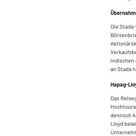
Übernahme
Die Stada-
Börsenbrie
Aktionärsk
Verkaufsbe
indischen
an Stada 
Hapag-Lloy
Das Reiseg
Hochtouren
dennoch ke
Lloyd bela
Unternehme