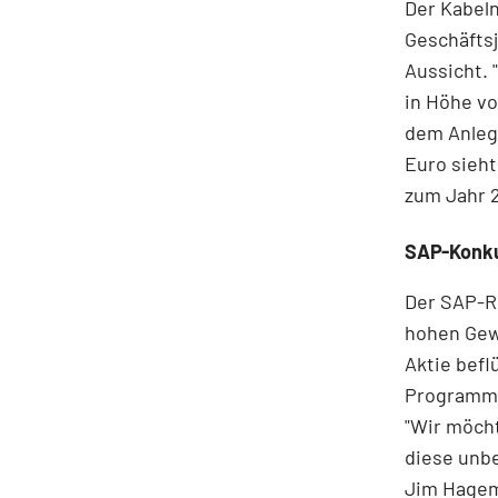
Der Kabeln
Geschäftsj
Aussicht. 
in Höhe vo
dem Anlege
Euro sieht
zum Jahr 2
SAP-Konku
Der SAP-Ri
hohen Gewi
Aktie befl
Programmi
"Wir möcht
diese unbe
Jim Hagem