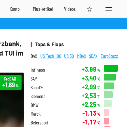
rzbank,
Tops & Flops
d TUI im
DAX
US Tech 100
US 30
MDAX
SDAX
EuroStoxx
+3,99
Infineon
%
+3,40
SAP
TecDAX
%
+1,69
+2,99
%
Scout24
%
+2,53
Siemens
%
+2,25
BMW
%
-1,13
Merck
%
-1,17
Beiersdorf
%