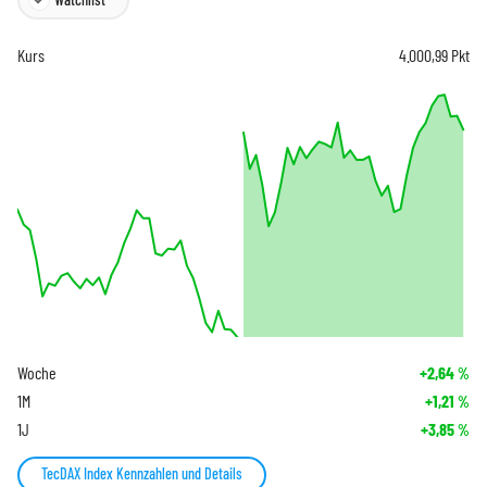
Kurs
4.000,99
Pkt
Woche
+2,64
%
1M
+1,21
%
1J
+3,85
%
TecDAX Index Kennzahlen und Details