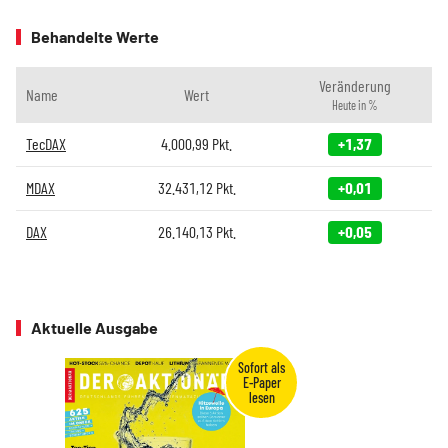
Behandelte Werte
Veränderung
Name
Wert
Heute in %
TecDAX
4.000,99
Pkt.
+1,37
MDAX
32.431,12
Pkt.
+0,01
DAX
26.140,13
Pkt.
+0,05
Aktuelle Ausgabe