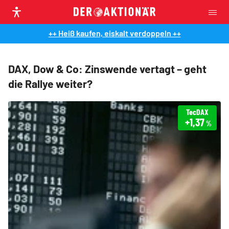
++ Heiß kaufen, eiskalt verdoppeln ++
DAX, Dow & Co: Zinswende vertagt – geht
die Rallye weiter?
TecDAX
+1,37
%