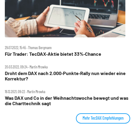
29.07.2022, 15:45 ‧ Thomas Bergmann
Für Trader: TecDAX‑Aktie bietet 33%‑Chance
20.03.2022, 09:24 ‧ Martin Mrowka
Droht dem DAX nach 2.000‑Punkte‑Rally nun wieder eine
Korrektur?
19.12.2021, 09:22 ‧ Martin Mrowka
Was DAX und Co in der Weihnachtswoche bewegt und was
die Charttechnik sagt
Mehr TecDAX Empfehlungen