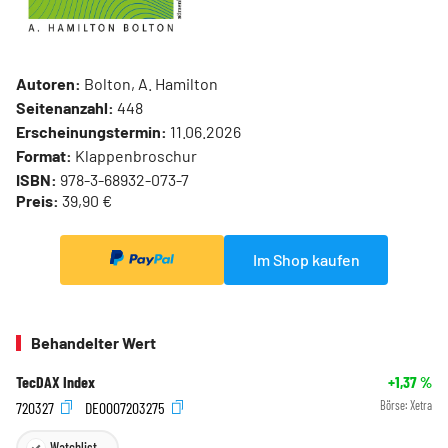
Autoren:
Bolton, A. Hamilton
Seitenanzahl:
448
Erscheinungstermin:
11.06.2026
Format:
Klappenbroschur
ISBN:
978-3-68932-073-7
Preis:
39,90 €
Im Shop kaufen
Behandelter Wert
TecDAX Index
+1,37
%
720327
DE0007203275
Börse:
Xetra
Watchlist