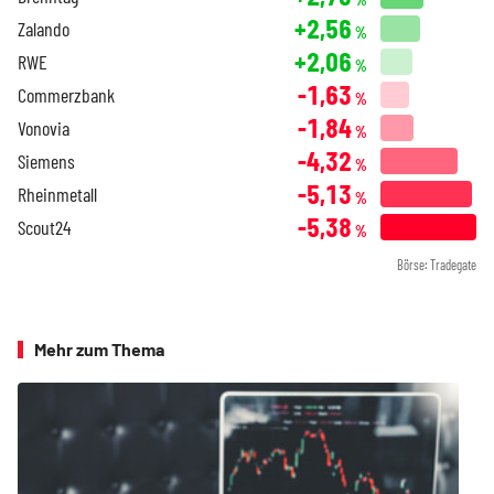
+2,56
Zalando
%
+2,06
RWE
%
-1,63
Commerzbank
%
-1,84
Vonovia
%
-4,32
Siemens
%
-5,13
Rheinmetall
%
-5,38
Scout24
%
Börse: Tradegate
Mehr zum Thema