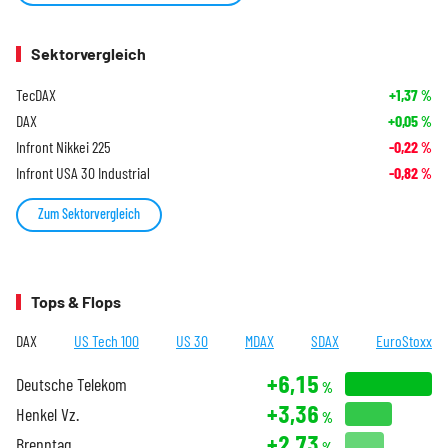
Sektorvergleich
TecDAX
+1,37
%
DAX
+0,05
%
Infront Nikkei 225
-0,22
%
Infront USA 30 Industrial
-0,82
%
Zum Sektorvergleich
Tops & Flops
DAX
US Tech 100
US 30
MDAX
SDAX
EuroStoxx
+6,15
Deutsche Telekom
%
+3,36
Henkel Vz.
%
+2,73
Brenntag
%