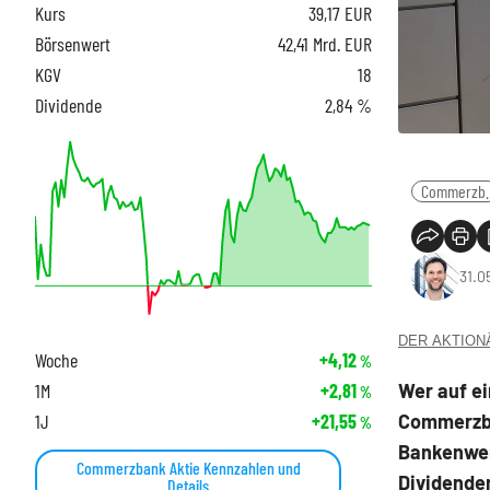
Kurs
39,17
EUR
Börsenwert
42,41 Mrd. EUR
KGV
18
Dividende
2,84 %
Commerzb.
31.0
DER AKTIONÄR
Woche
+4,12
%
Wer auf ei
1M
+2,81
%
Commerzba
1J
+21,55
%
Bankenwer
Commerzbank Aktie Kennzahlen und
Dividenden
Details