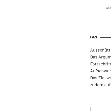
Jul '2
Ausschütt
Das Argume
Fortschri
Aufschwung
Das Ziel w
zudem auf