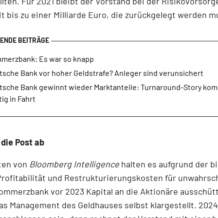
llten. Für 2021 bleibt der Vorstand bei der Risikovorsor
t bis zu einer Milliarde Euro, die zurückgelegt werden m
merzbank: Es war so knapp
tsche Bank vor hoher Geldstrafe? Anleger sind verunsichert
tsche Bank gewinnt wieder Marktanteile: Turnaround-Story ko
tig in Fahrt
die Post ab
sten von
Bloomberg Intelligence
halten es aufgrund der b
rofitabilität und Restrukturierungskosten für unwahrsch
ommerzbank vor 2023 Kapital an die Aktionäre ausschütt
as Management des Geldhauses selbst klargestellt. 2024 