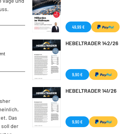
ge vage und
uss.
49,99 €
HEBELTRADER 142/26
mmt
9,90 €
HEBELTRADER 141/26
isher
einlich,
et. Das
9,90 €
soll der