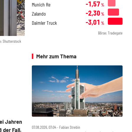
-1,57
Munich Re
%
-2,30
Zalando
%
-3,01
Daimler Truck
%
Börse: Tradegate
o: Shutterstock
Mehr zum Thema
ei Jahren
07.08.2026, 07:04 ‧ Fabian Strebin
 der Fall.