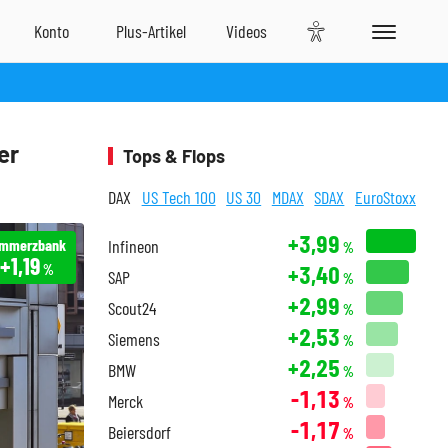
er
Tops & Flops
DAX
US Tech 100
US 30
MDAX
SDAX
EuroStoxx
+3,99
mmerzbank
Infineon
%
+1,19
+3,40
%
SAP
%
+2,99
Scout24
%
+2,53
Siemens
%
+2,25
BMW
%
-1,13
Merck
%
-1,17
Beiersdorf
%