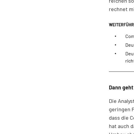
reichen so
rechnet mi
Com
Deu
Deu
rich
Dann geht 
Die Analy
geringen P
dass die C
hat auch d