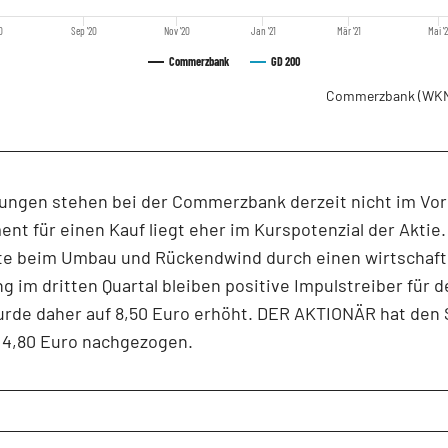
0
Sep '20
Nov '20
Jan '21
Mär '21
Mai '2
Commerzbank
GD 200
Commerzbank
(WKN
ungen stehen bei der Commerzbank derzeit nicht im Vo
nt für einen Kauf liegt eher im Kurspotenzial der Aktie.
tte beim Umbau und Rückendwind durch einen wirtschaft
 im dritten Quartal bleiben positive Impulstreiber für de
urde daher auf 8,50 Euro erhöht. DER AKTIONÄR hat den
 4,80 Euro nachgezogen.