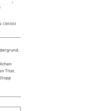
3
1
: CBK100)
rdergrund.
lichen
n Titel.
 Stopp