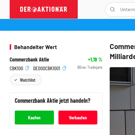
Commerz
Behandelter Wert
Milliar
Commerzbank Aktie
+1,19
%
Börse:
Tradegate
CBK100
DE000CBK1001
Watchlist
Commerzbank
Aktie jetzt handeln?
Kaufen
Verkaufen