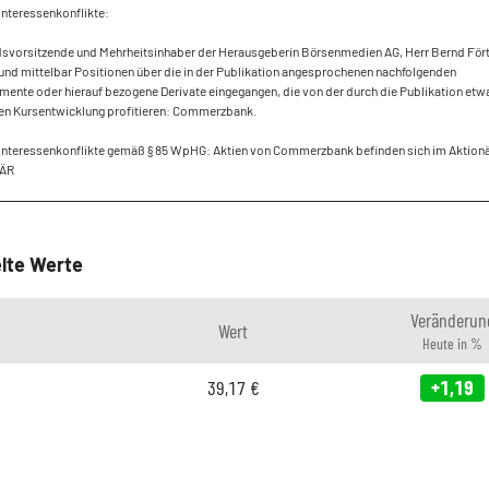
Interessenkonflikte:
dsvorsitzende und Mehrheitsinhaber der Herausgeberin Börsenmedien AG, Herr Bernd Fört
und mittelbar Positionen über die in der Publikation angesprochenen nachfolgenden
mente oder hierauf bezogene Derivate eingegangen, die von der durch die Publikation etw
den Kursentwicklung profitieren: Commerzbank.
 Interessenkonflikte gemäß § 85 WpHG: Aktien von Commerzbank befinden sich im Aktion
NÄR
lte Werte
Veränderun
Wert
Heute in %
39,17
€
+1,19