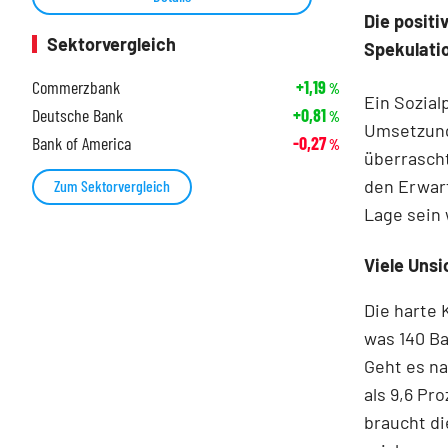
Die posit
Sektorvergleich
Spekulati
Commerzbank
+1,19
%
Ein Sozial
Deutsche Bank
+0,81
%
Umsetzung
Bank of America
-0,27
%
überrascht
den Erwart
Zum Sektorvergleich
Lage sein 
Viele Unsi
Die harte 
was 140 Ba
Geht es n
als 9,6 Pr
braucht di