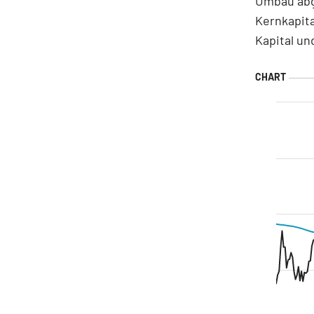
Umbau abg
Kernkapita
Kapital u