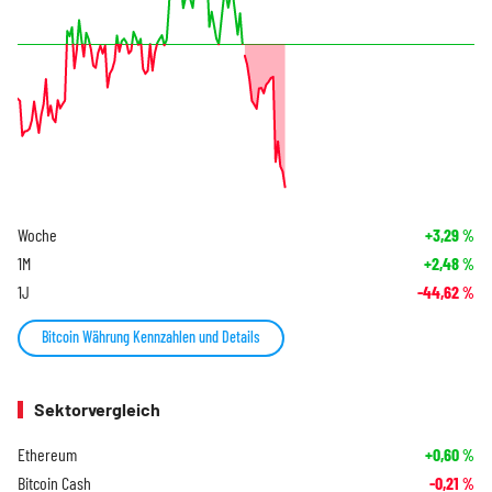
Woche
+3,29
%
1M
+2,48
%
1J
-44,62
%
Bitcoin Währung Kennzahlen und Details
Sektorvergleich
Ethereum
+0,60
%
Bitcoin Cash
-0,21
%