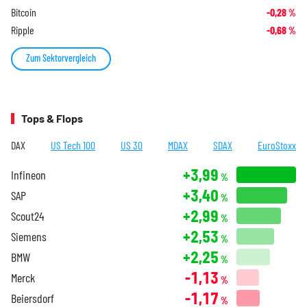
Bitcoin
-0,28
%
Ripple
-0,68
%
Zum Sektorvergleich
Tops & Flops
DAX
US Tech 100
US 30
MDAX
SDAX
EuroStoxx
+3,99
Infineon
%
+3,40
SAP
%
+2,99
Scout24
%
+2,53
Siemens
%
+2,25
BMW
%
-1,13
Merck
%
-1,17
Beiersdorf
%