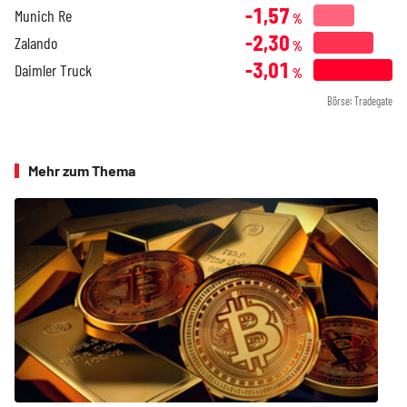
-1,57
Munich Re
%
-2,30
Zalando
%
-3,01
Daimler Truck
%
Börse: Tradegate
Mehr zum Thema