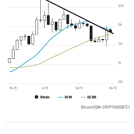
12,5k
10k
7,5k
5k
2,5k
Mai '19
Jul '19
Sep '19
Nov '19
Bitcoin
GD 90
GD 200
Bitcoin
(ISIN: CRYPT0000BTC)