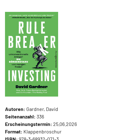
Autoren:
Gardner, David
Seitenanzahl:
336
Erscheinungstermin:
25.06.2026
Format:
Klappenbroschur
ISBN:
978-3-68932-071-3