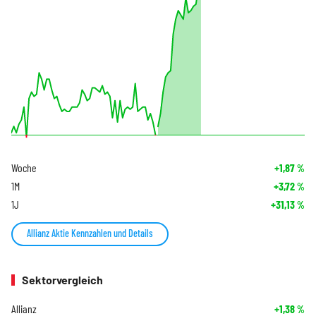
Woche
+1,87
%
1M
+3,72
%
1J
+31,13
%
Allianz Aktie Kennzahlen und Details
Sektorvergleich
Allianz
+1,38
%