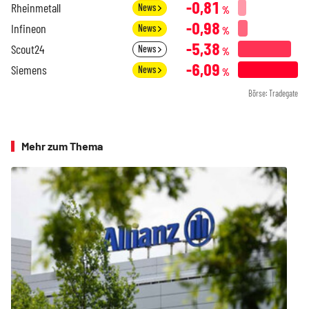
-0,81
Rheinmetall
News
%
-0,98
Infineon
News
%
-5,38
Scout24
News
%
-6,09
Siemens
News
%
Börse: Tradegate
Mehr zum Thema