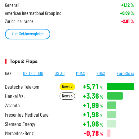
Generali
+1,12
%
American International Group Inc
+0,89
%
Zurich Insurance
-2,81
%
Zum Sektorvergleich
Tops & Flops
DAX
US Tech 100
US 30
MDAX
SDAX
EuroStoxx
+5,71
Deutsche Telekom
News
%
+3,36
Henkel Vz.
News
%
+1,99
Zalando
%
+1,98
Fresenius Medical Care
%
+1,96
Siemens Energy
%
-0,78
Mercedes-Benz
%