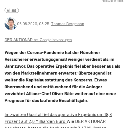
Foto: Shutterstock
Allianz
05.08.2020, 08:25
‧
Thomas Bergmann
DER AKTIONÄR bei Google bevorzugen
Wegen der Corona-Pandemie hat der Münchner
Versicherer erwartungsgemäß weniger verdient als im
Jahr zuvor. Das operative Ergebnis fiel aber besser aus als
von den Marktteilnehmern erwartet; überzeugend ist
weiter die Kapitalausstattung des Konzerns. Etwas
überraschend und enttäuschend für die Anleger
verzichtet Allianz-Chef Oliver Bäte weiter auf eine neue
Prognose für das laufende Geschäftsjahr.
Im zweiten Quartal fiel das operative Ergebnis um 18,8
Prozent auf 2,6 Milliarden Euro.
Wie DER AKTIONÄR
berichtete, hatten die Analysten mit 2,43 Milliarden