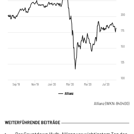
200
175
150
125
100
Sep '19
Nov '19
Jan '20
Mär '20
Mai '20
Jul '20
Allianz
Allianz
(WKN: 840400)
Der Countdown läuft: Allianz vor wichtigstem Tag des