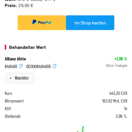
Preis:
29,90 €
Im Shop kaufen
Behandelter Wert
Allianz Aktie
+1,38
%
840400
DE0008404005
Börse:
Tradegate
Watchlist
Kurs
442,20
EUR
Börsenwert
163,62 Mrd. EUR
KGV
14
Dividende
3,96 %