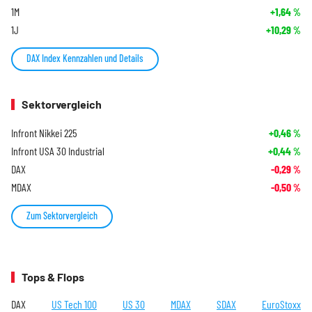
1M
+1,64
%
1J
+10,29
%
DAX Index Kennzahlen und Details
Sektorvergleich
Infront Nikkei 225
+0,46
%
Infront USA 30 Industrial
+0,44
%
DAX
-0,29
%
MDAX
-0,50
%
Zum Sektorvergleich
Tops & Flops
DAX
US Tech 100
US 30
MDAX
SDAX
EuroStoxx