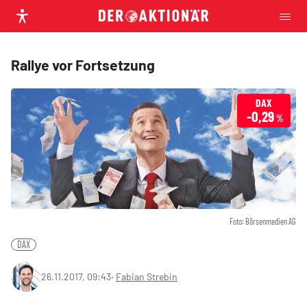
Rallye vor Fortsetzung
DAX
-0,29
%
Foto: Börsenmedien AG
DAX
26.11.2017, 09:43
‧
Fabian Strebin