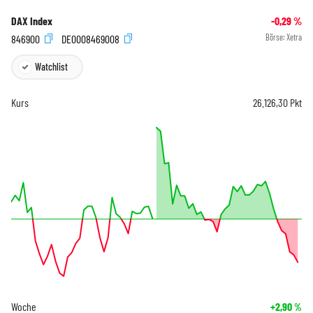
DAX Index
-0,29
%
846900
DE0008469008
Börse:
Xetra
Watchlist
Kurs
26.126,30
Pkt
Woche
+2,90
%