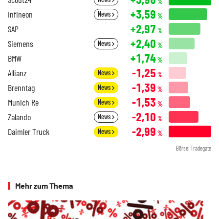
%
+3,59
Infineon
News
%
+2,97
SAP
%
+2,40
Siemens
News
%
+1,74
BMW
%
-1,25
Allianz
News
%
-1,39
Brenntag
News
%
-1,53
Munich Re
News
%
-2,10
Zalando
News
%
-2,99
Daimler Truck
News
%
Börse: Tradegate
Mehr zum Thema