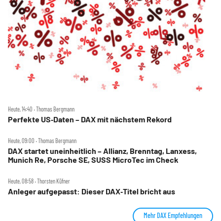
Heute, 14:40 ‧ Thomas Bergmann
Perfekte US‑Daten – DAX mit nächstem Rekord
Heute, 09:00 ‧ Thomas Bergmann
DAX startet uneinheitlich – Allianz, Brenntag, Lanxess,
Munich Re, Porsche SE, SUSS MicroTec im Check
Heute, 08:58 ‧ Thorsten Küfner
Anleger aufgepasst: Dieser DAX‑Titel bricht aus
Mehr DAX Empfehlungen