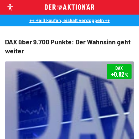
++ Heiß kaufen, eiskalt verdoppeln ++
DAX über 9.700 Punkte: Der Wahnsinn geht
weiter
DAX
+0,82
%