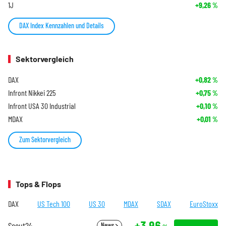
1J
+9,26
%
DAX Index Kennzahlen und Details
Sektorvergleich
DAX
+0,82
%
Infront Nikkei 225
+0,75
%
Infront USA 30 Industrial
+0,10
%
MDAX
+0,01
%
Zum Sektorvergleich
Tops & Flops
DAX
US Tech 100
US 30
MDAX
SDAX
EuroStoxx
+3,96
Scout24
News