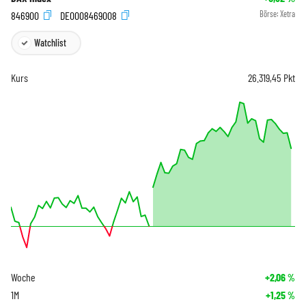
846900
DE0008469008
Börse:
Xetra
Watchlist
Kurs
26.319,45
Pkt
Woche
+2,06
%
1M
+1,25
%