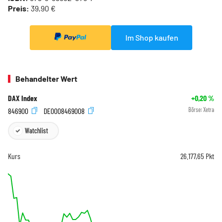
Preis:
39,90 €
Im Shop kaufen
Behandelter Wert
DAX Index
+0,20
%
846900
DE0008469008
Börse:
Xetra
Watchlist
Kurs
26.177,65
Pkt