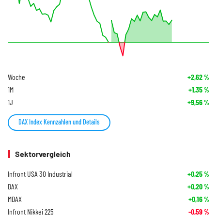
Woche
+2,62
%
1M
+1,35
%
1J
+9,56
%
DAX Index Kennzahlen und Details
Sektorvergleich
Infront USA 30 Industrial
+0,25
%
DAX
+0,20
%
MDAX
+0,16
%
Infront Nikkei 225
-0,59
%