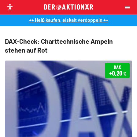
++ Heiß kaufen, eiskalt verdoppeln ++
DAX-Check: Charttechnische Ampeln
stehen auf Rot
DAX
+0,20
%