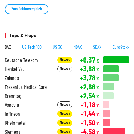
Zum Sektorvergleich
Tops & Flops
DAX
US Tech 100
US 30
MDAX
SDAX
EuroStoxx
+6,37
Deutsche Telekom
News
%
+3,88
Henkel Vz.
News
%
+3,78
Zalando
%
+2,66
Fresenius Medical Care
%
+2,54
Brenntag
%
-1,18
Vonovia
News
%
-1,44
Infineon
News
%
-1,50
Rheinmetall
News
%
-4,58
Siemens
News
%