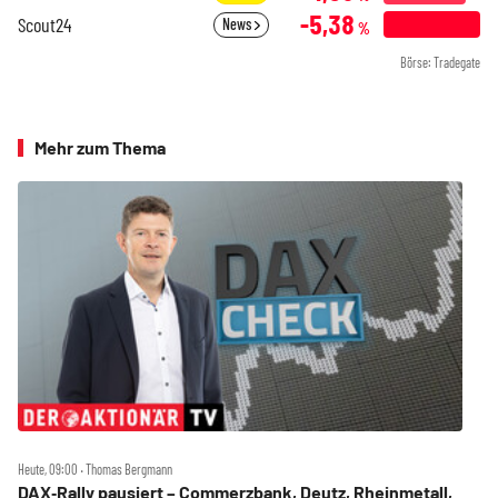
-5,38
Scout24
News
%
Börse: Tradegate
Mehr zum Thema
Heute, 09:00 ‧ Thomas Bergmann
DAX‑Rally pausiert – Commerzbank, Deutz, Rheinmetall,