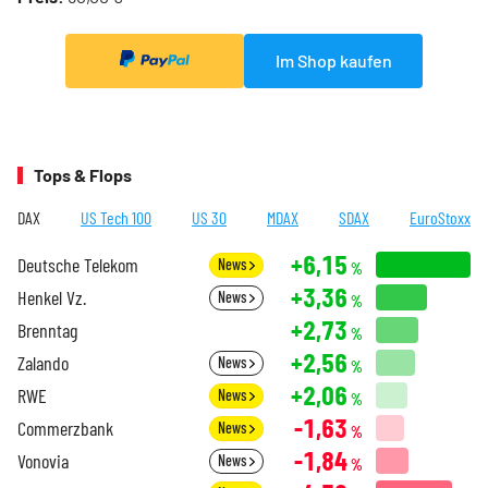
Im Shop kaufen
Tops & Flops
DAX
US Tech 100
US 30
MDAX
SDAX
EuroStoxx
+6,15
Deutsche Telekom
News
%
+3,36
Henkel Vz.
News
%
+2,73
Brenntag
%
+2,56
Zalando
News
%
+2,06
RWE
News
%
-1,63
Commerzbank
News
%
-1,84
Vonovia
News
%