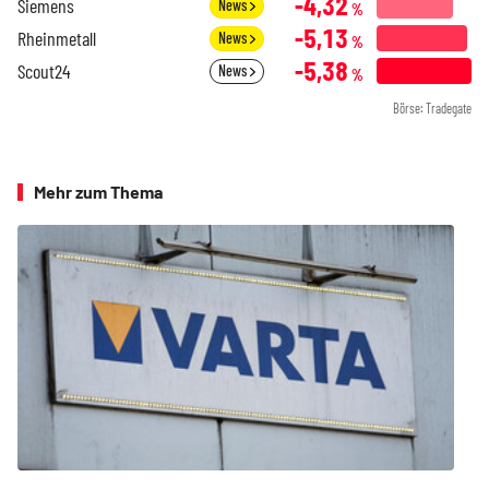
-4,32
Siemens
News
%
-5,13
Rheinmetall
News
%
-5,38
Scout24
News
%
Börse: Tradegate
Mehr zum Thema