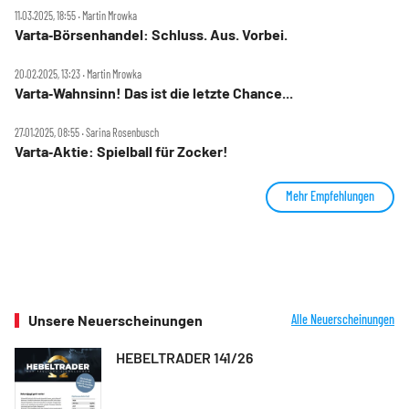
11.03.2025, 18:55 ‧ Martin Mrowka
Varta‑Börsenhandel: Schluss. Aus. Vorbei.
20.02.2025, 13:23 ‧ Martin Mrowka
Varta‑Wahnsinn! Das ist die letzte Chance...
27.01.2025, 08:55 ‧ Sarina Rosenbusch
Varta‑Aktie: Spielball für Zocker!
Mehr Empfehlungen
Unsere Neuerscheinungen
Alle Neuerscheinungen
HEBELTRADER 141/26