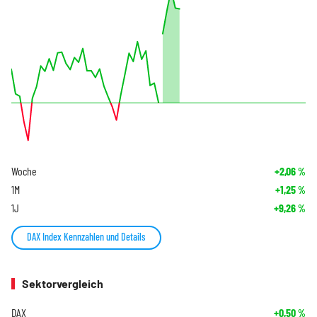
Woche
+2,06
%
1M
+1,25
%
1J
+9,26
%
DAX Index Kennzahlen und Details
Sektorvergleich
DAX
+0,50
%