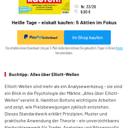
Nr. 33/26
8,90 €
Heiße Tage – eiskalt kaufen: 5 Aktien im Fokus
Im Shop kaufen
Sofortkauf
Sie erhalten einen Download-Link per E-Mail. Außerdem können Sie gekaufte E-Paper in Ihrem
Konto
herunterladen.
Buchtipp: Alles über Elliott-Wellen
Elliott-Wellen sind mehr als ein Analysewerkzeug – sie sind
ein Blick in die Psychologie der Märkte. „Alles über Elliott-
Wellen“ vereint A. Hamilton Boltons wichtigste Arbeiten
und zeigt, wie Preisbewegungen zyklisch entstehen.
Dieses Standardwerk erklärt Prinzipien, Muster und
praktische Anwendung der Theorie – ein unverzichtbares
Nachschlagewerk für Trader, Analysten und Börsenprofis,