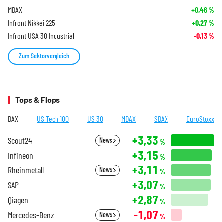
MDAX
+0,46
%
Infront Nikkei 225
+0,27
%
Infront USA 30 Industrial
-0,13
%
Zum Sektorvergleich
Tops & Flops
DAX
US Tech 100
US 30
MDAX
SDAX
EuroStoxx
+3,33
Scout24
News
%
+3,15
Infineon
%
+3,11
Rheinmetall
News
%
+3,07
SAP
%
+2,87
Qiagen
%
-1,07
Mercedes-Benz
News
%