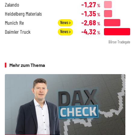
-1,27
Zalando
%
-1,35
Heidelberg Materials
%
-2,68
Munich Re
News
%
-4,32
Daimler Truck
News
%
Börse: Tradegate
Mehr zum Thema