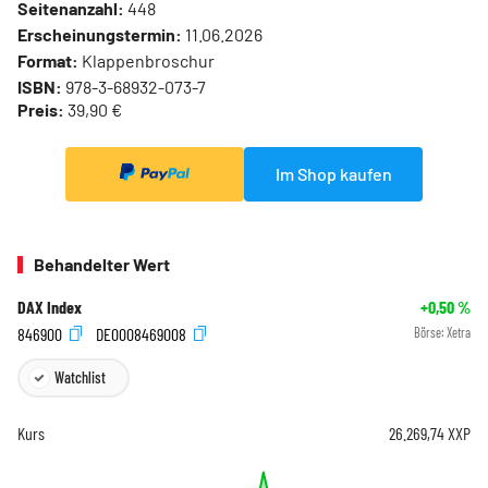
Seitenanzahl:
448
Erscheinungstermin:
11.06.2026
Format:
Klappenbroschur
ISBN:
978-3-68932-073-7
Preis:
39,90 €
Im Shop kaufen
Behandelter Wert
DAX Index
+0,50
%
846900
DE0008469008
Börse:
Xetra
Watchlist
Kurs
26.269,74
XXP