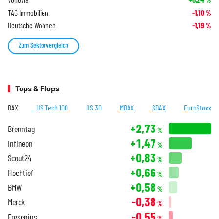
%
TAG Immobilien
-1,10
%
Deutsche Wohnen
-1,19
%
Zum Sektorvergleich
Tops & Flops
DAX
US Tech 100
US 30
MDAX
SDAX
EuroStoxx
+2,73
Brenntag
%
+1,47
Infineon
%
+0,83
Scout24
%
+0,66
Hochtief
%
+0,58
BMW
%
-0,38
Merck
%
-0,55
Fresenius
%