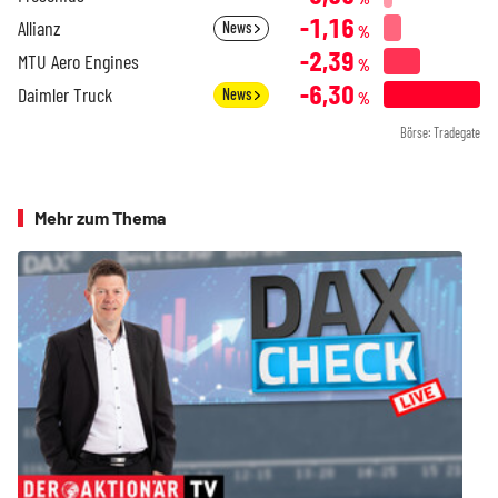
-1,16
Allianz
News
%
-2,39
MTU Aero Engines
%
-6,30
Daimler Truck
News
%
Börse: Tradegate
Mehr zum Thema