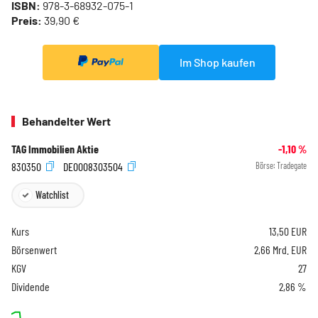
ISBN:
978-3-68932-075-1
Preis:
39,90 €
Im Shop kaufen
Behandelter Wert
TAG Immobilien Aktie
-1,10
%
830350
DE0008303504
Börse:
Tradegate
Watchlist
Kurs
13,50
EUR
Börsenwert
2,66 Mrd. EUR
KGV
27
Dividende
2,86 %