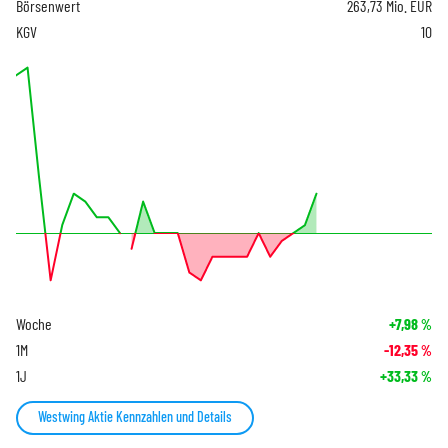
Börsenwert
263,73 Mio. EUR
KGV
10
Woche
+7,98
%
1M
-12,35
%
1J
+33,33
%
Westwing Aktie Kennzahlen und Details