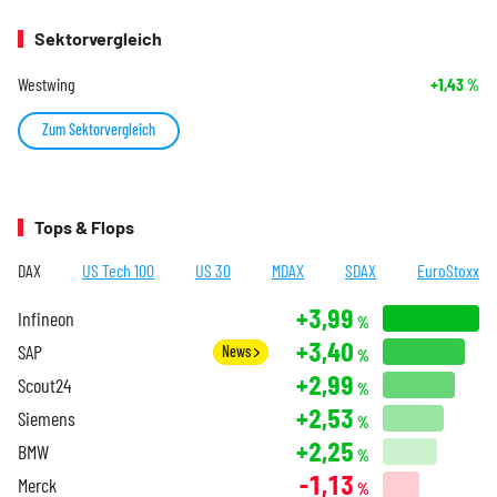
Sektorvergleich
Westwing
+1,43
%
Zum Sektorvergleich
Tops & Flops
DAX
US Tech 100
US 30
MDAX
SDAX
EuroStoxx
+3,99
Infineon
%
+3,40
SAP
News
%
+2,99
Scout24
%
+2,53
Siemens
%
+2,25
BMW
%
-1,13
Merck
%