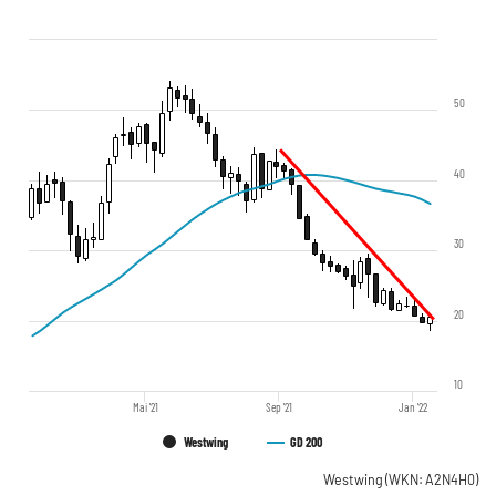
50
40
30
20
10
Mai '21
Sep '21
Jan '22
Westwing
GD 200
Westwing
(WKN: A2N4H0)