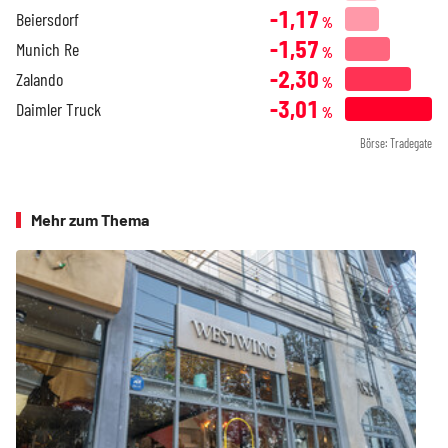
-1,17
Beiersdorf
%
-1,57
Munich Re
%
-2,30
Zalando
%
-3,01
Daimler Truck
%
Börse: Tradegate
Mehr zum Thema