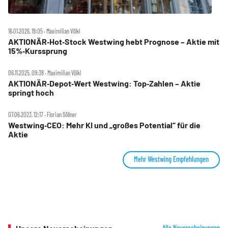
16.01.2026, 19:05 ‧ Maximilian Völkl
AKTIONÄR‑Hot‑Stock Westwing hebt Prognose – Aktie mit
15%‑Kurssprung
06.11.2025, 09:38 ‧ Maximilian Völkl
AKTIONÄR‑Depot‑Wert Westwing: Top‑Zahlen – Aktie
springt hoch
07.06.2023, 12:17 ‧ Florian Söllner
Westwing‑CEO: Mehr KI und „großes Potential“ für die
Aktie
Mehr Westwing Empfehlungen
Alle Neuerscheinungen